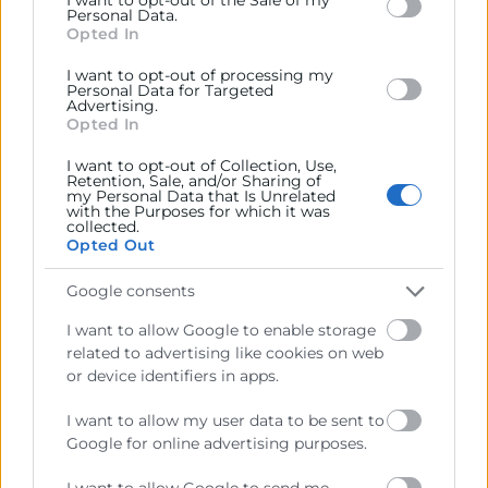
below specified purposes in below Google consent
Personal Data.
section.
Opted In
Oficina Acelera Pyme
I want to opt-out of processing my
Personal Data for Targeted
Ayuda y asesoramiento para digitalizar a la
Advertising.
Opted In
pequeña o mediana empresa, autónomos,
empresas de nueva creación o emprendedores.
I want to opt-out of Collection, Use,
Retention, Sale, and/or Sharing of
my Personal Data that Is Unrelated
with the Purposes for which it was
collected.
Opted Out
Google consents
I want to allow Google to enable storage
related to advertising like cookies on web
or device identifiers in apps.
I want to allow my user data to be sent to
Google for online advertising purposes.
Ayudas y Subvenciones
I want to allow Google to send me