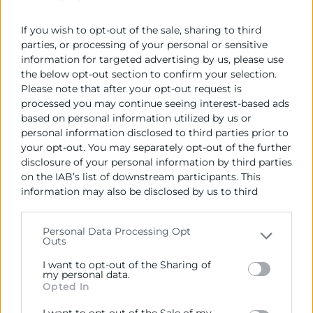
If you wish to opt-out of the sale, sharing to third
parties, or processing of your personal or sensitive
information for targeted advertising by us, please use
the below opt-out section to confirm your selection.
Please note that after your opt-out request is
processed you may continue seeing interest-based ads
Invest in Valencia
based on personal information utilized by us or
El socio local clave para atraer la inversión al
personal information disclosed to third parties prior to
your opt-out. You may separately opt-out of the further
ecosistema empresarial valenciano.
disclosure of your personal information by third parties
on the IAB’s list of downstream participants. This
information may also be disclosed by us to third
parties on the
IAB’s List of Downstream Participants
that may further disclose it to other third parties.
Personal Data Processing Opt
Outs
Please note that this website/app uses one or more
Google services and may gather and store information
I want to opt-out of the Sharing of
including but not limited to your visit or usage
my personal data.
Opted In
behaviour. You may click to grant or deny consent to
Google and its third-party tags to use your data for
I want to opt-out of the Sale of my