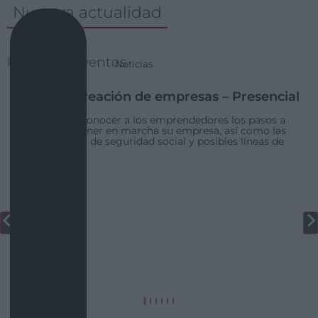
Nuestra actualidad
Próximos eventos
Agenda
Noticias
Taller de creación de empresas – Presencial
09:30 |
Dar a conocer a los emprendedores los pasos a
seguir para poner en marcha su empresa, así como las
bonificaciones de seguridad social y posibles líneas de
financiación.
01 Sep
Jornada