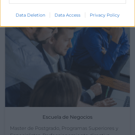
empresas utilizan nuestra web para dar a
conocer sus necesidades.
Data Deletion
Data Access
Privacy Policy
Escuela de Negocios
Master de Postgrado, Programas Superiores y