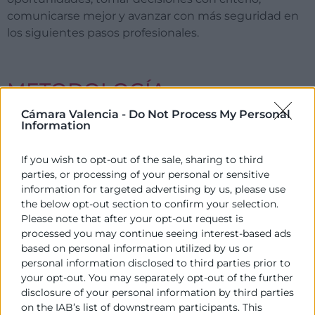
comunicarse mejor y avanzar con más seguridad en
los siguientes pasos profesionales.
METODOLOGÍA
Cámara Valencia -
Do Not Process My Personal
Information
Las sesiones en el aula serán teórico-prácticas.
Aprenderás a través de actividades prácticas,
If you wish to opt-out of the sale, sharing to third
dinámicas participativas y casos reales que te
parties, or processing of your personal or sensitive
information for targeted advertising by us, please use
ayudarán a conectar lo aprendido con situaciones del
the below opt-out section to confirm your selection.
mercado laboral actual. El curso está diseñado para
Please note that after your opt-out request is
que trabajes herramientas útiles, reflexiones sobre tu
processed you may continue seeing interest-based ads
perfil profesional y construyas un plan de acción
based on personal information utilized by us or
aplicable a tus próximos pasos.
personal information disclosed to third parties prior to
your opt-out. You may separately opt-out of the further
disclosure of your personal information by third parties
on the IAB’s list of downstream participants. This
TITULACIÓN