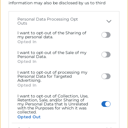
information may also be disclosed by us to third
parties on the
IAB’s List of Downstream Participants
that may further disclose it to other third parties.
Diploma acreditativo
Personal Data Processing Opt
Outs
Please note that this website/app uses one or more
Google services and may gather and store information
I want to opt-out of the Sharing of
INSCRIPCIÓN
including but not limited to your visit or usage
my personal data.
Opted In
behaviour. You may click to grant or deny consent to
Google and its third-party tags to use your data for
I want to opt-out of the Sale of my
below specified purposes in below Google consent
Descarga la ficha de inscripción, rellénala y envíanosla
Personal Data.
section.
Opted In
a:
I want to opt-out of processing my
contact@erasmusvalenciahub.com
Personal Data for Targeted
Advertising.
Opted In
Inscripción
I want to opt-out of Collection, Use,
Retention, Sale, and/or Sharing of
my Personal Data that Is Unrelated
Contacto
with the Purposes for which it was
collected.
Opted Out
Erasmus Valencia