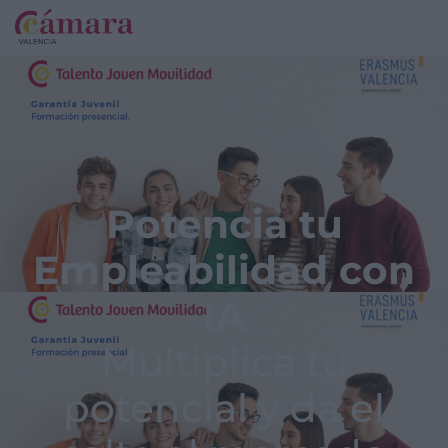
Potencia tu
Empleabilidad con
IA
Multiplica tu
potencial y da el