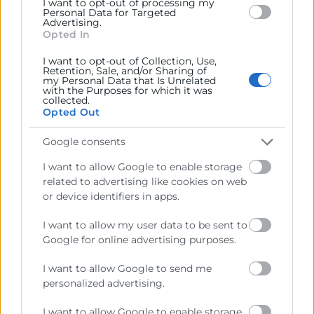
I want to opt-out of processing my
ENTRENAR
Personal Data for Targeted
Advertising.
PLANIFICACIÓN DE MENÚS Y
Opted In
ORGANIZACIÓN
SUPLEMENTACIÓN
I want to opt-out of Collection, Use,
Retention, Sale, and/or Sharing of
BLOQUE 3 (40H)
my Personal Data that Is Unrelated
with the Purposes for which it was
BASES DE COCINA SALUDABLE
collected.
DESAYUNOS Y SNACKS PARA ENTRENAR
Opted Out
COMIDAS PRINCIPALES EQUILIBRADAS
Google consents
CENAS LIGERAS Y RECUPERACIÓN
COCINA PARA LA SEMANA
I want to allow Google to enable storage
MENÚ FINAL Y EVALUACIÓN
related to advertising like cookies on web
EXÁMEN PRÁCTICO
or device identifiers in apps.
Contacto
I want to allow my user data to be sent to
Google for online advertising purposes.
Mediterráneo Culinary Center
I want to allow Google to send me
personalized advertising.
963 190 020
I want to allow Google to enable storage