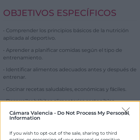
OBJETIVOS ESPECÍFICOS
• Comprender los principios básicos de la nutrición
aplicada al deportivo.
• Aprender a planificar comidas según el tipo de
entrenamiento.
• Identificar alimentos adecuados antes y después de
entrenar.
• Cocinar recetas saludables, económicas y fáciles.
• Desarrollar hábitos alimentarios sostenibles.
Cámara Valencia -
Do Not Process My Personal
Information
LUGAR
If you wish to opt-out of the sale, sharing to third
parties, or processing of your personal or sensitive