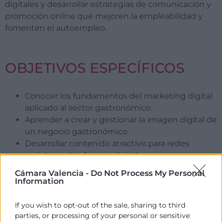
digitales y desarrollar estrategias de comunicación y
promoción online que mejoren la empleabilidad y
fomenten el autoempleo.
OBJETIVOS ESPECÍFICOS
Conocer los fundamentos del marketing digital
aplicado al sector gastronómico.
Aprender a crear y gestionar la imagen digital de
un negocio gastronómico.
Desarrollar contenido atractivo para redes
sociales y plataformas digitales.
Aplicar herramientas básicas de publicidad
Cámara Valencia -
Do Not Process My Personal
online para restaurantes y cafeterías.
Information
Potenciar la creatividad, el trabajo en equipo y
las competencias digitales orientadas al empleo
If you wish to opt-out of the sale, sharing to third
y emprendimiento.
parties, or processing of your personal or sensitive