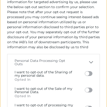
information for targeted advertising by us, please use
the below opt-out section to confirm your selection.
LUGAR
Please note that after your opt-out request is
processed you may continue seeing interest-based ads
based on personal information utilized by us or
Mediterráneo Culinary Center (Avenida del Cid, 56,
personal information disclosed to third parties prior to
46018 Valencia)
your opt-out. You may separately opt-out of the further
disclosure of your personal information by third parties
on the IAB’s list of downstream participants. This
information may also be disclosed by us to third
PROGRAMA
parties on the
IAB’s List of Downstream Participants
that may further disclose it to other third parties.
Personal Data Processing Opt
Outs
BLOQUE 1 (20h)
Please note that this website/app uses one or more
EMPLEABILIDAD Y HABILIDADES
Google services and may gather and store information
I want to opt-out of the Sharing of
including but not limited to your visit or usage
my personal data.
SOCIALES
Opted In
behaviour. You may click to grant or deny consent to
HERRAMIENTAS SOCIAL MEDIA PARA LA
Google and its third-party tags to use your data for
BÚSQUEDA DE EMPEO
I want to opt-out of the Sale of my
below specified purposes in below Google consent
Personal Data.
BLOQUE 2 (30h)
section.
Opted In
INTRODUCCIÓN AL GASTRO MARKETING
DIGITAL
I want to opt-out of processing my