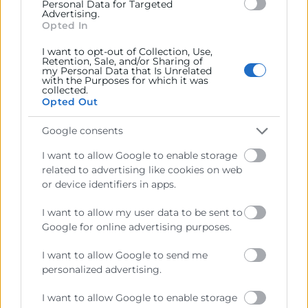
Personal Data for Targeted
BRANDING Y MARCA GASTRONÓMICA
Advertising.
Opted In
CANALES DIGITALES Y REDES SOCIALES
ESTRATEGIA DIGITAL Y EXAMEN TEÓRICO
I want to opt-out of Collection, Use,
BLOQUE 3 (40H)
Retention, Sale, and/or Sharing of
my Personal Data that Is Unrelated
ANÁLISIS DE NEGOCIOS GASTRONÓMICOS
with the Purposes for which it was
collected.
Y CREACIÓN DE MARCA GASTRONÓMICA
Opted Out
REDES SOCIALES: CREACIÓN Y
OPTIMIZACIÓN
Google consents
PUBLICIDAD DIGITAL BÁSICA
I want to allow Google to enable storage
COCINA CREATIVA I
related to advertising like cookies on web
COCINA CREATIVA II
or device identifiers in apps.
Contacto
I want to allow my user data to be sent to
Google for online advertising purposes.
Mediterráneo Culinary Center
I want to allow Google to send me
personalized advertising.
963 190 020
formacion@mediterraneoculinary.com
I want to allow Google to enable storage