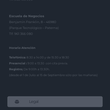
Escuela de Negocios
Benjamín Franklin, 8 – 46980
(Parque Tecnológico – Paterna)
Tlf. 961 366 080
Horario Atención
Telefónica:
8:30 a 14:00 y de 15:30 a 18:30
Presencial :
9:00 a 13:30 con cita previa.
Registro;
De 9:00h a 13:30h.
(desde el 1 de Julio al 15 de Septiembre sólo por las mañanas)
Legal