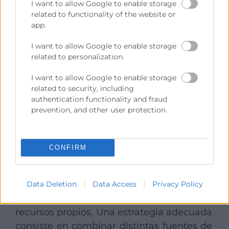
ciclo más corto implica menor necesidad
I want to allow Google to enable storage
related to functionality of the website or
de financiación.
app.
Revisar periódicamente este indicador
I want to allow Google to enable storage
permite detectar ineficiencias, como
related to personalization.
demoras en los cobros o exceso de
inventario y aplicar medidas correctivas
I want to allow Google to enable storage
related to security, including
que liberen caja de forma inmediata.
authentication functionality and fraud
prevention, and other user protection.
3. Uso estratégico de la
financiación a corto y largo
CONFIRM
plazo
No todas las empresas pueden sostener
Data Deletion
Data Access
Privacy Policy
un fondo de maniobra únicamente con
recursos propios. Una estrategia adecuada
consiste en combinar distintas fuentes de