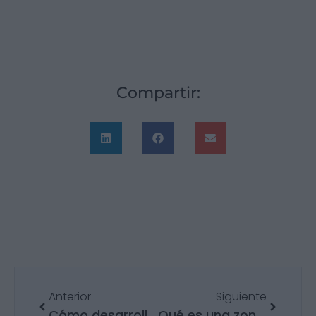
Compartir:
Anterior
Siguiente
Cómo desarrollar un cash management eficiente para tu empresa
Qué es una zona franca: importancia en el comercio internacional