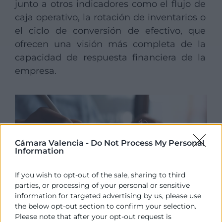
junto a otros indicadores como el flujo de
caja operativo, la rotación de inventarios o
el ciclo de conversión de efectivo, que
ofrecen una visión más completa de la
capacidad de respuesta financiera de la
empresa.
Cámara Valencia -
Do Not Process My Personal
Information
If you wish to opt-out of the sale, sharing to third
parties, or processing of your personal or sensitive
information for targeted advertising by us, please use
the below opt-out section to confirm your selection.
Estrategias para
Please note that after your opt-out request is