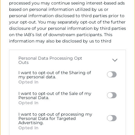
processed you may continue seeing interest-based ads
optimizar el fondo de
based on personal information utilized by us or
personal information disclosed to third parties prior to
maniobra
your opt-out. You may separately opt-out of the further
disclosure of your personal information by third parties
Optimizar el fondo de maniobra no
on the IAB’s list of downstream participants. This
information may also be disclosed by us to third
significa únicamente reducir costes o
parties on the
IAB’s List of Downstream Participants
acelerar cobros, sino encontrar el
that may further disclose it to other third parties.
equilibrio entre liquidez, rentabilidad y
Personal Data Processing Opt
Outs
Please note that this website/app uses one or more
operatividad.
Google services and may gather and store information
I want to opt-out of the Sharing of
including but not limited to your visit or usage
my personal data.
Estas son las principales estrategias para
Opted In
behaviour. You may click to grant or deny consent to
lograrlo:
Google and its third-party tags to use your data for
I want to opt-out of the Sale of my
below specified purposes in below Google consent
Personal Data.
section.
Opted In
1. Gestión eficiente del
circulante operativo
I want to opt-out of processing my
Personal Data for Targeted
Advertising.
Opted In
El primer paso consiste en analizar de