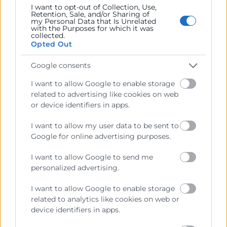
forma integral los componentes del activo
I want to opt-out of Collection, Use,
Retention, Sale, and/or Sharing of
y pasivo corriente. Mejorar los plazos de
my Personal Data that Is Unrelated
with the Purposes for which it was
cobro, pago e inventario permite liberar
collected.
Opted Out
recursos sin comprometer la actividad.
Google consents
Te puede interesar→
Cómo desarrollar un
cash management eficiente para tu
I want to allow Google to enable storage
related to advertising like cookies on web
empresa
.
or device identifiers in apps.
2. Planificación y control
I want to allow my user data to be sent to
Google for online advertising purposes.
del ciclo de conversión de
I want to allow Google to send me
efectivo
personalized advertising.
El ciclo de conversión de efectivo
mide el
I want to allow Google to enable storage
related to analytics like cookies on web or
tiempo que transcurre entre el pago a
device identifiers in apps.
proveedores y el cobro de clientes
. Un