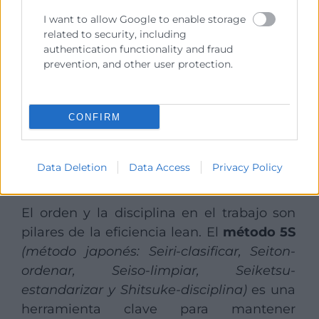
uso.
I want to allow Google to enable storage
El apoyo de un
sistema automatizado de
related to security, including
authentication functionality and fraud
gestión de almacén
garantiza que cada
prevention, and other user protection.
pedido se prepare con precisión y que las
existencias se actualicen en tiempo real.
CONFIRM
Saber más:
Innovaciones en logística:
tendencias y retos.
Data Deletion
Data Access
Privacy Policy
3. Organización operativa
El orden y la disciplina en el trabajo son
pilares de la eficiencia lean. El
método 5S
(método japonés: Seiri-clasificar, Seiton-
ordenar, Seiso-limpiar, Seiketsu-
estandarizar y Shitsuke-disciplina)
es una
herramienta clave para mantener