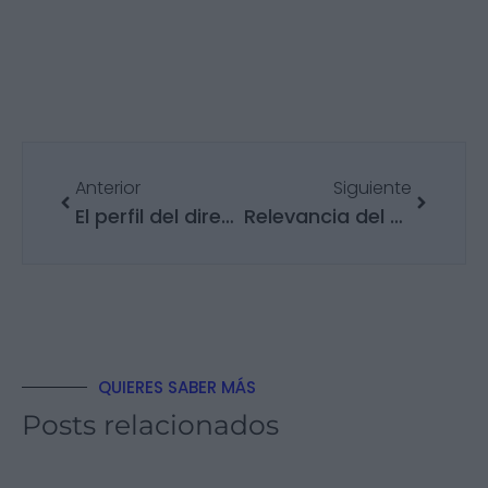
Anterior
Siguiente
El perfil del director financiero está cambiando: así puedes prepararte para liderar en el nuevo entorno
Relevancia del Employee Value Proposition en tu empresa
QUIERES SABER MÁS
Posts relacionados