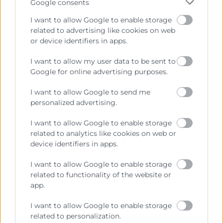
tomar decisiones con base real.
Google consents
I want to allow Google to enable storage
A esto se suma la
automatización de
related to advertising like cookies on web
pedidos
y entregas, que reduce la
or device identifiers in apps.
intervención manual y agiliza la
I want to allow my user data to be sent to
reposición.
Google for online advertising purposes.
2. Preparación de pedidos optimizada
I want to allow Google to send me
personalized advertising.
En un entorno lean, la preparación de
I want to allow Google to enable storage
pedidos se diseña para minimizar
related to analytics like cookies on web or
desplazamientos y errores.
device identifiers in apps.
Esto se logra con una
distribución
I want to allow Google to enable storage
estratégica de las zonas del almacén,
related to functionality of the website or
app.
ubicando los artículos de mayor rotación
en puntos de acceso rápido y organizando
I want to allow Google to enable storage
el resto en función de la frecuencia de
related to personalization.