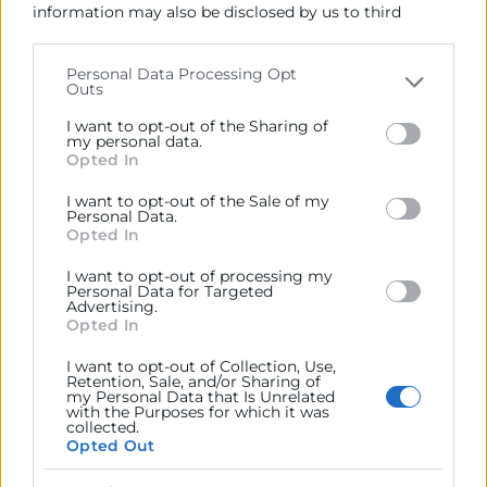
forma aislada, sino de
integrarlas en un
information may also be disclosed by us to third
parties on the
IAB’s List of Downstream Participants
sistema coherente y orientado a la
that may further disclose it to other third parties.
mejora continua
.
Personal Data Processing Opt
Outs
Please note that this website/app uses one or more
Google services and may gather and store information
I want to opt-out of the Sharing of
1. Cadena de suministro ágil y colaborativa
including but not limited to your visit or usage
my personal data.
Opted In
behaviour. You may click to grant or deny consent to
La optimización logística empieza fuera
Google and its third-party tags to use your data for
I want to opt-out of the Sale of my
del almacén, en la
relación con
below specified purposes in below Google consent
Personal Data.
section.
Opted In
proveedores
. Mantener una
comunicación constante y planificar de
I want to opt-out of processing my
Personal Data for Targeted
forma conjunta permite sincronizar
Advertising.
Opted In
pedidos, ajustar inventarios y evitar
paradas por falta de stock.
I want to opt-out of Collection, Use,
Retention, Sale, and/or Sharing of
my Personal Data that Is Unrelated
El
análisis continuo de la demanda
,
with the Purposes for which it was
collected.
mediante sistemas de previsión y analítica
Opted Out
de datos, ayuda a anticipar necesidades y