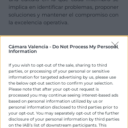
implica en identificar problemas, proponer
soluciones y mantener el compromiso con
la excelencia operativa.
Herramientas lean
Cámara Valencia -
Do Not Process My Personal
logistics para
Information
optimizar procesos
If you wish to opt-out of the sale, sharing to third
parties, or processing of your personal or sensitive
En la práctica, la metodología lean
information for targeted advertising by us, please use
logistics se apoya en un conjunto de
the below opt-out section to confirm your selection.
técnicas que, combinadas, permiten
Please note that after your opt-out request is
processed you may continue seeing interest-based ads
simplificar operaciones, acortar tiempos y
based on personal information utilized by us or
reducir costes en toda la cadena de
personal information disclosed to third parties prior to
suministro.
your opt-out. You may separately opt-out of the further
disclosure of your personal information by third parties
No se trata de aplicar herramientas de
on the IAB’s list of downstream participants. This