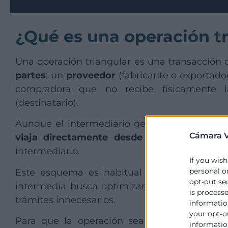
¿Qué es una operación t
Una operación triangular es una transacción 
partes
: un
proveedor
(fabricante o exportador 
compradora que no recibe físicamente l
(destinatario).
Aunque el intermediario gestiona la comprave
Cámara V
viaja directamente desde el proveedor al 
intermediario.
If you wish
personal o
Este esquema es habitual en el comercio 
opt-out se
intermedia busca optimizar costes logísticos 
is process
trámites innecesarios.
information
your opt-o
Para que la operación sea legalmente válida
information