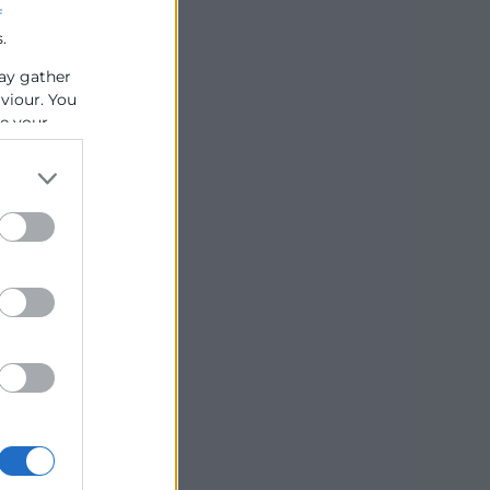
f
.
ay gather
aviour. You
se your