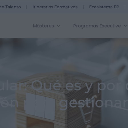
de Talento
Itinerarios Formativos
Ecosistema FP
Másteres
Programas Executive
lar: Qué es y por
ón para gestionar