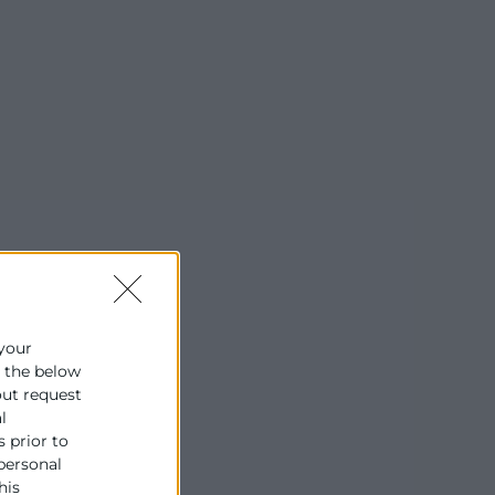
 your
e the below
out request
l
s prior to
 personal
his