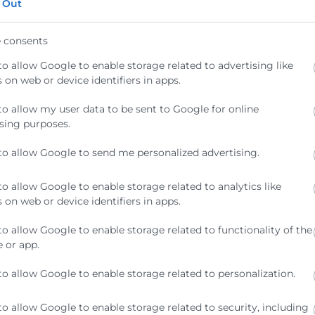
 Out
 consents
to allow Google to enable storage related to advertising like
 on web or device identifiers in apps.
dades principales: la
exportación
tratamiento operativo, documental y
to allow my user data to be sent to Google for online
sing purposes.
el intermediario se encuentra en un
to allow Google to send me personalized advertising.
 pero la mercancía sale directamente
to allow Google to enable storage related to analytics like
 on web or device identifiers in apps.
n exportación: una empresa española
to allow Google to enable storage related to functionality of the
 los bienes se envían desde China
 or app.
, la empresa española gestiona la
to allow Google to enable storage related to personalization.
 España.
n
: aquí el intermediario compra
to allow Google to enable storage related to security, including