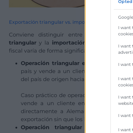
Opted
Google
Exportación triangular vs. importación triangular
I want 
cookies
Conviene distinguir entre sus dos modali
triangular
y la
importación triangular
. Su 
I want 
fiscal varía de forma significativa.
adverti
Operación triangular en exportación
: 
I want 
país y vende a un cliente final en otro,
del país de origen hacia el comprador.
I want 
cookies
Caso práctico de operación triangular e
I want 
vende a un cliente en Alemania, pero
website
directamente a Alemania. En este caso
I want 
exportación sin que los bienes pasen por
Operación triangular en importació
I want 