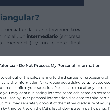
riangular?
comercial en la que intervienen
tres
inicial), un
intermediario
(empresa
a mercancía) y un cliente final
nta y la facturación,
la mercancía
alencia -
Do Not Process My Personal Information
cliente
, sin pasar por el país del
 to opt-out of the sale, sharing to third parties, or processing of
r sensitive information for targeted advertising by us, please us
internacional cuando una empresa
ction to confirm your selection. Please note that after your opt-
y fiscales, evitando dobles envíos y
ed you may continue seeing interest-based ads based on persona
 utilized by us or personal information disclosed to third partie
ut. You may separately opt-out of the further disclosure of your
 y sin riesgos fiscales, la gestión
 by third parties on the IAB’s list of downstream participants. T