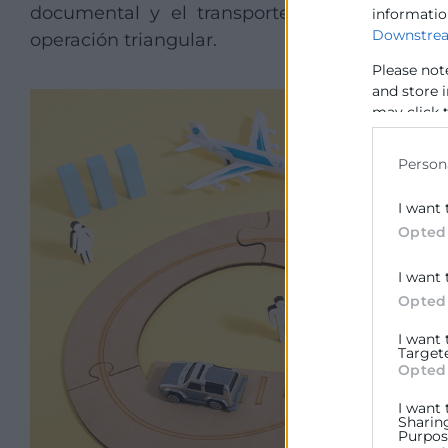
documental y el transporte deben reflejar 
informatio
Downstrea
operación triangular.
Please not
and store 
may click 
data for b
Person
I want 
Opted
I want 
Opted
I want
Target
Opted
I want 
Sharin
Purpose