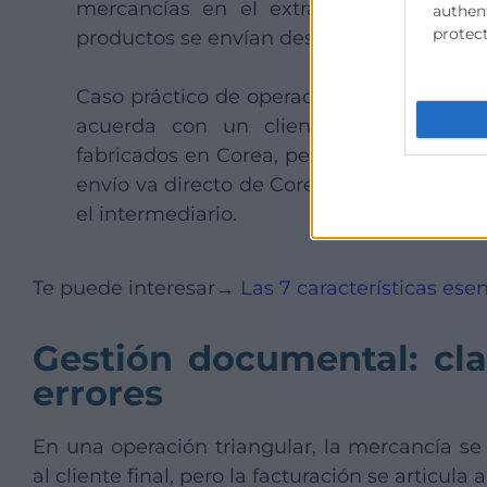
mercancías en el extranjero para un cl
authent
protect
productos se envían desde un tercer país.
Caso práctico de operación triangular e
acuerda con un cliente nacional la e
fabricados en Corea, pero gestionados a 
envío va directo de Corea a España, mien
el intermediario.
Te puede interesar→
Las 7 características es
Gestión documental: cla
errores
En una operación triangular, la mercancía s
al cliente final, pero la facturación se articula