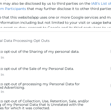
con precisión que se trata de una
n may also be disclosed by us to third parties on the
IAB’s List o
m Participants
that may further disclose it to other third parties
e that this website/app uses one or more Google services and m
information including but not limited to your visit or usage beh
to grant or deny consent to Google and its third-party tags to u
elow specified purposes in below Google consent section.
al Data Processing Opt Outs
to opt-out of the Sharing of my personal data.
 In
to opt-out of the Sale of my Personal Data.
 In
 to opt-out of processing my Personal Data for
ed Advertising.
 In
to opt-out of Collection, Use, Retention, Sale, and/or
g of my Personal Data that Is Unrelated with the
s for which it was collected.