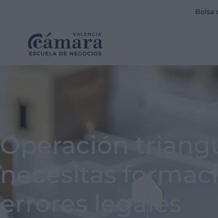
Bolsa 
Operación triangu
necesitas formaci
errores legales