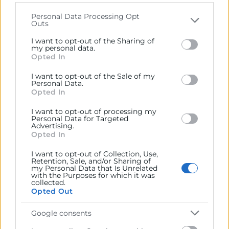
that may further disclose it to other third parties.
MARIO WEITZ
Personal Data Processing Opt
Outs
Please note that this website/app uses one or more
Conferenciante internacional de reconocido prestigio
Google services and may gather and store information
I want to opt-out of the Sharing of
en temas de geopolítica y economía.
including but not limited to your visit or usage
my personal data.
Opted In
behaviour. You may click to grant or deny consent to
Ha sido Consejero del Fondo Monetario Internacional,
Google and its third-party tags to use your data for
economista y consultor del Banco Mundial.
I want to opt-out of the Sale of my
below specified purposes in below Google consent
Personal Data.
section.
Opted In
Formador en grandes bancos y empresas de Estados
Unidos, América Latina y Europa.
I want to opt-out of processing my
Personal Data for Targeted
Advertising.
METODOLOGÍA
Opted In
I want to opt-out of Collection, Use,
Las sesiones del curso combinan contenido teórico,
Retention, Sale, and/or Sharing of
my Personal Data that Is Unrelated
práctico y experiencial, con un enfoque profesional.
with the Purposes for which it was
collected.
Esto facilita la aplicación de los conceptos, técnicas y
Opted Out
herramientas aprendidos en la actividad diaria de los
participantes.
Google consents