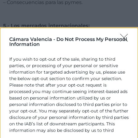
– Consecuencias para las pymes.
5.- Los mercados internacionales:
Mercosur:
Cámara Valencia -
Do Not Process My Personal
Information
– Latam.
– Europa.
If you wish to opt-out of the sale, sharing to third
parties, or processing of your personal or sensitive
– Asia.
information for targeted advertising by us, please use
the below opt-out section to confirm your selection.
Países:
Please note that after your opt-out request is
– Argentina.
processed you may continue seeing interest-based ads
based on personal information utilized by us or
– Venezuela.
personal information disclosed to third parties prior to
your opt-out. You may separately opt-out of the further
– China.
disclosure of your personal information by third parties
on the IAB’s list of downstream participants. This
PONENTES
information may also be disclosed by us to third
parties on the
IAB’s List of Downstream Participants