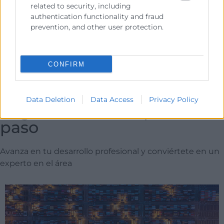
related to security, including
authentication functionality and fraud
prevention, and other user protection.
CONFIRM
CURSOS RELACIONADOS
Data Deletion
Data Access
Privacy Policy
Elige cuál será tu próximo
paso
Avanza en tu desarrollo profesional y conviértete en un
experto en el área