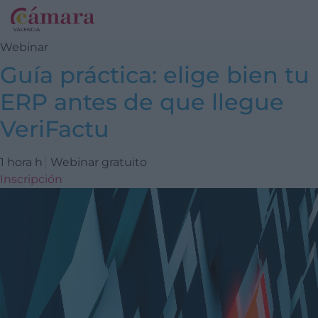
Webinar
Guía práctica: elige bien tu
ERP antes de que llegue
VeriFactu
1 hora h
Webinar gratuito
Inscripción