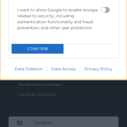
I want to allow Google to enable storage
related to security, including
Recursos
authentication functionality and fraud
prevention, and other user protection.
Sobre la Cámara
Perfil del contratante
CONFIRM
Transparencia
Precio mesa citricos
Data Deletion
Data Access
Privacy Policy
Enlaces de Interés
Fondos Estructurales
Canal de Denuncia
Contacto