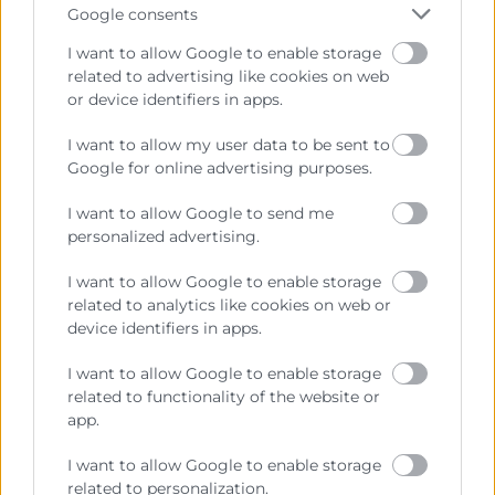
Google consents
I want to allow Google to enable storage
related to advertising like cookies on web
or device identifiers in apps.
I want to allow my user data to be sent to
Google for online advertising purposes.
Cámara València es una corporación de derecho público,
colaboradora de las Administraciones Públicas, dedicada a:
I want to allow Google to send me
Prestar servicios a las empresas.
personalized advertising.
Representar, promocionar y defender los intereses
I want to allow Google to enable storage
generales del comercio, la industria y la navegación.
related to analytics like cookies on web or
device identifiers in apps.
Ejercitar las competencias de carácter público
previstas en la Ley, o que puedan encomendar y
I want to allow Google to enable storage
delegar las Administraciones Públicas.
related to functionality of the website or
app.
Contacto
I want to allow Google to enable storage
related to personalization.