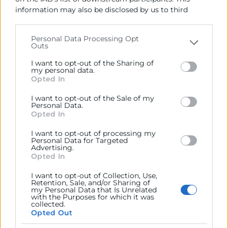
information may also be disclosed by us to third
30/06/2026
parties on the
IAB’s List of Downstream Participants
11:00 - 12:00
that may further disclose it to other third parties.
Personal Data Processing Opt
Outs
Webinar Gratuito
Please note that this website/app uses one or more
Google services and may gather and store information
Objetivos
I want to opt-out of the Sharing of
including but not limited to your visit or usage
my personal data.
Opted In
behaviour. You may click to grant or deny consent to
Gestionar una empresa con un software que no encaja
Google and its third-party tags to use your data for
I want to opt-out of the Sale of my
below specified purposes in below Google consent
hace que todo cueste el doble: facturas que no cuadran,
Personal Data.
section.
Opted In
información repartida en varias herramientas, equipos
trabajando “como pueden” y decisiones que llegan
I want to opt-out of processing my
tarde porque los datos no están donde deberían. Y
Personal Data for Targeted
Advertising.
ahora, además, VeriFactu llama a la puerta en 2026. La
Opted In
buena noticia es que sí hay un ERP que puede encajar
I want to opt-out of Collection, Use,
con tu empresa. La mala es que probablemente no sea
Retention, Sale, and/or Sharing of
el que más se anuncia, ni el que usa tu competencia, ni
my Personal Data that Is Unrelated
with the Purposes for which it was
el que parece más completo sobre el papel.
collected.
Opted Out