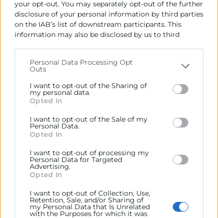
your opt-out. You may separately opt-out of the further
asiática emergente, esta charla es para ti.
disclosure of your personal information by third parties
on the IAB’s list of downstream participants. This
Programa
information may also be disclosed by us to third
parties on the
IAB’s List of Downstream Participants
that may further disclose it to other third parties.
18:30
Personal Data Processing Opt
Outs
Bienvenida institucional
Please note that this website/app uses one or more
Google services and may gather and store information
I want to opt-out of the Sharing of
Cristina Vicente
, Directora de la Escuela de
including but not limited to your visit or usage
my personal data.
Opted In
Negocios de Cámara Valencia
behaviour. You may click to grant or deny consent to
Google and its third-party tags to use your data for
I want to opt-out of the Sale of my
18:35
below specified purposes in below Google consent
Personal Data.
section.
Opted In
Oportunidades y desafíos del auge de China.
Más allá de la fábrica del mundo
I want to opt-out of processing my
Personal Data for Targeted
Julio Ceballos
, consultor especializado en el
Advertising.
mercado asiático y autor del libro
‘
El calibrador de
Opted In
estrellas. Lecciones chinas para Occidente en el
I want to opt-out of Collection, Use,
siglo XX
I’.
Retention, Sale, and/or Sharing of
my Personal Data that Is Unrelated
with the Purposes for which it was