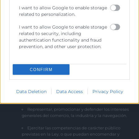
He leído y acepto la
Política de Privacidad
I want to allow Google to enable storage
related to personalization.
I want to allow Google to enable storage
related to security, including
authentication functionality and fraud
prevention, and other user protection.
CONFIRM
Cámara València es una corporación de derecho público,
colaboradora de las Administraciones Públicas, dedicada a:
Data Deletion
Data Access
Privacy Policy
Prestar servicios a las empresas.
Representar, promocionar y defender los intereses
generales del comercio, la industria y la navegación.
Ejercitar las competencias de carácter público
previstas en la Ley, o que puedan encomendar y