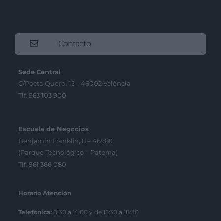
Contacto
Sede Central
C/Poeta Querol 15 – 46002 València
Tlf. 963 103 900
Escuela de Negocios
Benjamín Franklin, 8 – 46980
(Parque Tecnológico – Paterna)
Tlf. 961 366 080
Horario Atención
Telefónica:
8:30 a 14:00 y de 15:30 a 18:30