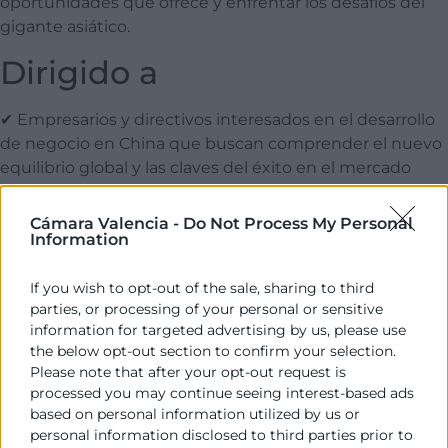
oportunidades que ofrece y enfrentar los desafíos del
gigante asiático.
Dirigido a
✔ Empresarios y directivos interesados en el desarrollo
de negocio en China que buscan comprender el nuevo
equilibrio global y las claves del éxito en el mercado
chino.
✔ CEOs y responsables de estrategia interesados en
Cámara Valencia -
Do Not Process My Personal
aprovechar el auge de China como motor de
Information
innovación, consumo y transformación tecnológica.
✔ Consultores de internacionalización y desarrollo de
If you wish to opt-out of the sale, sharing to third
parties, or processing of your personal or sensitive
negocio que quieren anticiparse a los cambios
information for targeted advertising by us, please use
geopolíticos y económicos en Asia.
the below opt-out section to confirm your selection.
✔ Profesionales del mundo financiero, comercial y legal
Please note that after your opt-out request is
que deseen conocer los desafíos y oportunidades de
processed you may continue seeing interest-based ads
operar con China en el nuevo contexto global.
based on personal information utilized by us or
personal information disclosed to third parties prior to
Si te interesa el presente y futuro de la superpotencia