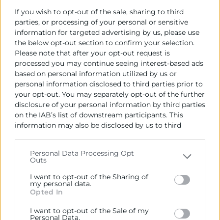
desafío, sino también una oportunidad para innovar y
If you wish to opt-out of the sale, sharing to third
crecer.
parties, or processing of your personal or sensitive
En este evento exploraremos cómo las empresas
information for targeted advertising by us, please use
pueden liderar el camino hacia un futuro sostenible,
the below opt-out section to confirm your selection.
transformando la lucha contra el cambio climático en
Please note that after your opt-out request is
nuevas oportunidades de negocio. Descubre cómo
processed you may continue seeing interest-based ads
implementar estrategias verdes no solo ayuda al
based on personal information utilized by us or
personal information disclosed to third parties prior to
planeta, sino que también mejora la competitividad y
your opt-out. You may separately opt-out of the further
abre puertas a mercados más conscientes.
disclosure of your personal information by third parties
Dirigido a
on the IAB’s list of downstream participants. This
information may also be disclosed by us to third
parties on the
IAB’s List of Downstream Participants
Todas las empresas interesadas en el cambio climático
that may further disclose it to other third parties.
Personal Data Processing Opt
enfocado como una oportunidad de nuevos negocios.
Outs
Please note that this website/app uses one or more
Google services and may gather and store information
Programa
I want to opt-out of the Sharing of
including but not limited to your visit or usage
my personal data.
Opted In
behaviour. You may click to grant or deny consent to
16:00
Google and its third-party tags to use your data for
I want to opt-out of the Sale of my
Presentación webinar.
below specified purposes in below Google consent
Personal Data.