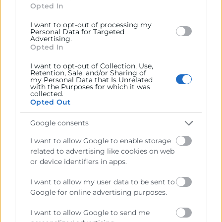
section.
Opted In
Rafael Mossi. Director del área de Competitividad.
I want to opt-out of processing my
Cámara de Comercio de Valencia
Personal Data for Targeted
Advertising.
16:10
Opted In
Combatir el cambio climático, una oportunidad de
I want to opt-out of Collection, Use,
nuevos negocios y de ser más competitivos.
Retention, Sale, and/or Sharing of
my Personal Data that Is Unrelated
with the Purposes for which it was
Joan Marie Duda. Eficiencia Energética. Mideme
collected.
Opted Out
00:17
Ronda de Preguntas
Google consents
Modera: Rafael Mossi. Director del área de
I want to allow Google to enable storage
Competitividad. Cámara de Comercio de Valencia
related to advertising like cookies on web
or device identifiers in apps.
Descargar programa
I want to allow my user data to be sent to
Contacto
Google for online advertising purposes.
Rafael Mossi
I want to allow Google to send me