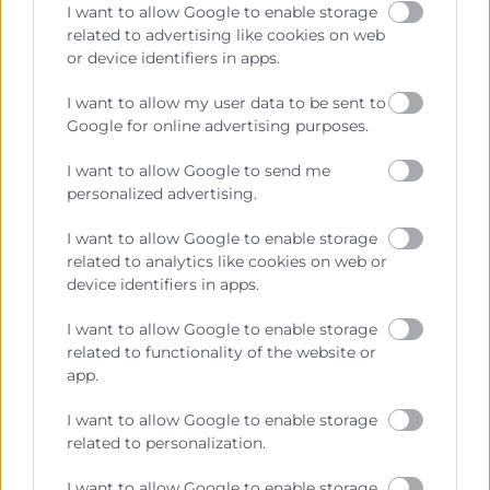
11:45
I want to allow Google to enable storage
Coloquio y Clausura
related to advertising like cookies on web
or device identifiers in apps.
12:00
Café networking
I want to allow my user data to be sent to
Google for online advertising purposes.
Descargar programa
I want to allow Google to send me
Colabora
personalized advertising.
I want to allow Google to enable storage
related to analytics like cookies on web or
device identifiers in apps.
Contacto
I want to allow Google to enable storage
related to functionality of the website or
Marta Rubio
app.
Gestor
963103972
I want to allow Google to enable storage
mrubio@camaravalencia.com
related to personalization.
I want to allow Google to enable storage