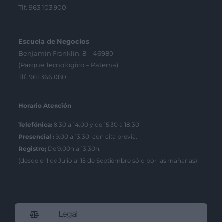
Tlf. 963 103 900
Escuela de Negocios
Benjamín Franklin, 8 – 46980
(Parque Tecnológico – Paterna)
Tlf. 961 366 080
Horario Atención
Telefónica:
8:30 a 14:00 y de 15:30 a 18:30
Presencial :
9:00 a 13:30 con cita previa.
Registro;
De 9:00h a 13:30h.
(desde el 1 de Julio al 15 de Septiembre sólo por las mañanas)
Legal