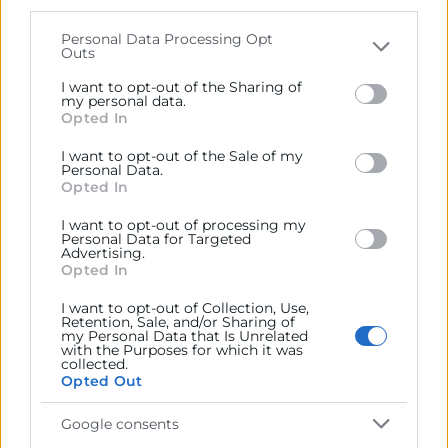
parties on the
IAB’s List of Downstream Participants
that may further disclose it to other third parties.
10:45
Personal Data Processing Opt
Outs
Impacto de los requisitos de cumplimiento de los
Please note that this website/app uses one or more
estándares medioambientales y de sostenibilidad
Google services and may gather and store information
I want to opt-out of the Sharing of
including but not limited to your visit or usage
my personal data.
en Marruecos, Procedimientos digitales aduaneros,
Opted In
behaviour. You may click to grant or deny consent to
costes, viabilidad de los proyectos y de las
Google and its third-party tags to use your data for
transacciones a la entrada al país.
I want to opt-out of the Sale of my
below specified purposes in below Google consent
Personal Data.
section.
Opted In
Sra. Dª. Teresa Colomar
I want to opt-out of processing my
Especialista Comercio Internacional y
Personal Data for Targeted
Sostenibilidad
Advertising.
Opted In
11:20
I want to opt-out of Collection, Use,
Aspectos Logísticos Marruecos
Retention, Sale, and/or Sharing of
my Personal Data that Is Unrelated
with the Purposes for which it was
Sr. D. Santiago Fernández
collected.
Opted Out
Director Corporativo de Expansión y desarrollo de
Negocio, Grupo Raminatrans
Google consents