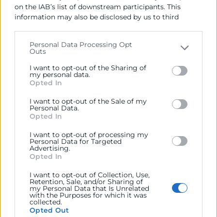
on the IAB’s list of downstream participants. This
Descargar programa
information may also be disclosed by us to third
Patrocina
parties on the
IAB’s List of Downstream Participants
that may further disclose it to other third parties.
Personal Data Processing Opt
Outs
Please note that this website/app uses one or more
Google services and may gather and store information
I want to opt-out of the Sharing of
including but not limited to your visit or usage
my personal data.
Organiza
Opted In
behaviour. You may click to grant or deny consent to
Google and its third-party tags to use your data for
I want to opt-out of the Sale of my
below specified purposes in below Google consent
Personal Data.
section.
Opted In
Colabora
I want to opt-out of processing my
Personal Data for Targeted
Advertising.
Opted In
I want to opt-out of Collection, Use,
Retention, Sale, and/or Sharing of
Contacto
my Personal Data that Is Unrelated
with the Purposes for which it was
collected.
Rafael Mossi
Opted Out