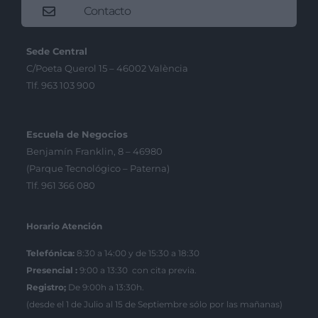
Contacto
Sede Central
C/Poeta Querol 15 – 46002 València
Tlf. 963 103 900
Escuela de Negocios
Benjamín Franklin, 8 – 46980
(Parque Tecnológico – Paterna)
Tlf. 961 366 080
Horario Atención
Telefónica:
8:30 a 14:00 y de 15:30 a 18:30
Presencial :
9:00 a 13:30 con cita previa.
Registro;
De 9:00h a 13:30h.
(desde el 1 de Julio al 15 de Septiembre sólo por las mañanas)