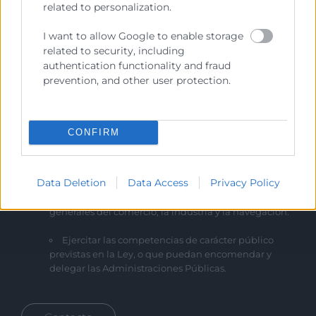
related to personalization.
I want to allow Google to enable storage
related to security, including
authentication functionality and fraud
prevention, and other user protection.
Cámara València es una corporación de derecho público,
CONFIRM
colaboradora de las Administraciones Públicas, dedicada a:
Prestar servicios a las empresas.
Data Deletion
Data Access
Privacy Policy
Representar, promocionar y defender los intereses
generales del comercio, la industria y la navegación.
Ejercitar las competencias de carácter público
previstas en la Ley, o que puedan encomendar y
delegar las Administraciones Públicas.