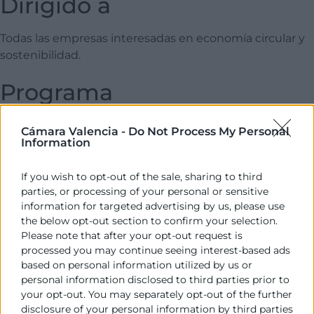
Dirigido a
Todas las empresas interesadas en economía circular y
sostenibilidad.
Programa
15:00
Cámara Valencia -
Do Not Process My Personal
Cómo la economía circular puede transformar la
Information
movilidad hacia un modelo más sostenible.
If you wish to opt-out of the sale, sharing to third
15:10
parties, or processing of your personal or sensitive
Economía circular y movilidad sostenible Juan
information for targeted advertising by us, please use
Bueno. CEO Movea Consulting
the below opt-out section to confirm your selection.
Please note that after your opt-out request is
16:15
processed you may continue seeing interest-based ads
Ronda de Preguntas Modera: Rafael Mossi. Director
based on personal information utilized by us or
personal information disclosed to third parties prior to
del área de Competitividad. Cámara de Comercio
your opt-out. You may separately opt-out of the further
de Valencia
disclosure of your personal information by third parties