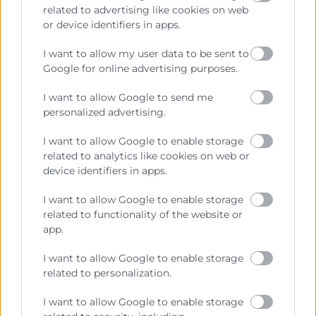
• Riesgos comerciales, financieros y operativos.
related to advertising like cookies on web
or device identifiers in apps.
• Claves para preparar una estrategia internacional
sólida.
I want to allow my user data to be sent to
Google for online advertising purposes.
• Checklist práctico para empresas que quieren
salir o crecer fuera.
I want to allow Google to send me
personalized advertising.
10:50
Preguntas y cierre
I want to allow Google to enable storage
related to analytics like cookies on web or
Contacto
device identifiers in apps.
I want to allow Google to enable storage
Noelia Cubells
related to functionality of the website or
Dpto Marketing
app.
961366204
I want to allow Google to enable storage
nsania@camaravalencia.com
related to personalization.
I want to allow Google to enable storage