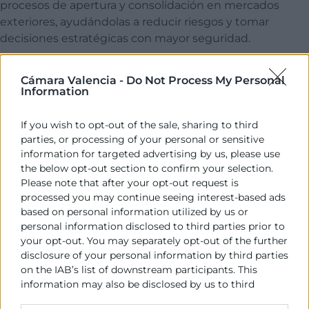
procesos de apertura y consolidación en mercados
exteriores, ayudándolas a reducir riesgos y tomar
decisiones estratégicas con mayor seguridad.
Dirigido a
Cámara Valencia -
Do Not Process My Personal
Information
Empresas que quieren iniciar su
internacionalización.
If you wish to opt-out of the sale, sharing to third
Pymes exportadoras que buscan consolidar
parties, or processing of your personal or sensitive
mercados.
information for targeted advertising by us, please use
Directivos y responsables de expansión
the below opt-out section to confirm your selection.
Please note that after your opt-out request is
internacional.
processed you may continue seeing interest-based ads
Departamentos comerciales y de desarrollo de
based on personal information utilized by us or
negocio.
personal information disclosed to third parties prior to
Empresas que desean minimizar riesgos y
your opt-out. You may separately opt-out of the further
profesionalizar su estrategia exterior.
disclosure of your personal information by third parties
on the IAB’s list of downstream participants. This
Más información
information may also be disclosed by us to third
parties on the
IAB’s List of Downstream Participants