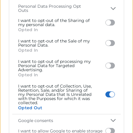
Metodología
that may further disclose it to other third parties.
Personal Data Processing Opt
Outs
Sesión online con enfoque eminentemente práctico,
Please note that this website/app uses one or more
Google services and may gather and store information
basada en casos reales, recomendaciones aplicables y
I want to opt-out of the Sharing of
including but not limited to your visit or usage
my personal data.
herramientas útiles para empresas que quieren crecer
Opted In
behaviour. You may click to grant or deny consent to
internacionalmente evitando errores habituales.
Google and its third-party tags to use your data for
I want to opt-out of the Sale of my
below specified purposes in below Google consent
Personal Data.
Programa
section.
Opted In
I want to opt-out of processing my
10:00
Personal Data for Targeted
Advertising.
Internacionalización sin errores: cómo salir a
Opted In
nuevos mercados sin improvisar
I want to opt-out of Collection, Use,
Retention, Sale, and/or Sharing of
• Errores frecuentes en procesos de
my Personal Data that Is Unrelated
with the Purposes for which it was
internacionalización.
collected.
Opted Out
• Cómo seleccionar mercados con criterio.
Google consents
• Qué revisar antes de elegir país, canal o partner.
I want to allow Google to enable storage