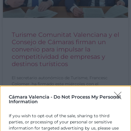
Turisme Comunitat Valenciana y el
Consejo de Cámaras firman un
convenio para impulsar la
competitividad de empresas y
destinos turísticos
El secretario autonómico de Turisme, Francesc
Colomer, ha firmado este miércoles con el
presidente del Consejo de Cámaras de la Comunitat
Valenciana, José Vicente Morata, un
Cámara Valencia -
Do Not Process My Personal
Information
LEER MÁS »
If you wish to opt-out of the sale, sharing to third
parties, or processing of your personal or sensitive
24 de mayo de 2023
information for targeted advertising by us, please use