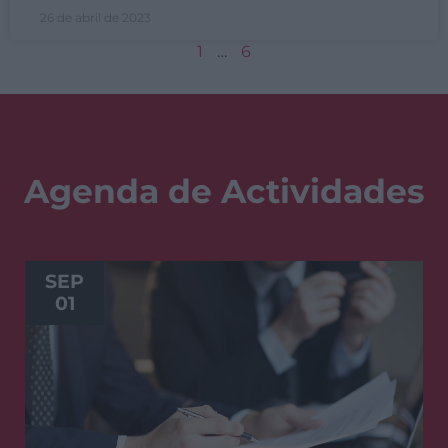
26 de abril de 2023
1
…
6
Agenda de Actividades
SEP
01