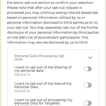
the below opt-out section to confirm your selection.
Please note that after your opt-out request is
processed you may continue seeing interest-based ads
based on personal information utilized by us or
personal information disclosed to third parties prior to
your opt-out. You may separately opt-out of the further
disclosure of your personal information by third parties
on the IAB’s list of downstream participants. This
information may also be disclosed by us to third
parties on the
IAB’s List of Downstream Participants
that may further disclose it to other third parties.
Personal Data Processing Opt
Outs
Please note that this website/app uses one or more
Google services and may gather and store information
I want to opt-out of the Sharing of
including but not limited to your visit or usage
my personal data.
Akkodis, empresa global de
Opted In
behaviour. You may click to grant or deny consent to
ingeniería y tecnología, llega a
Google and its third-party tags to use your data for
I want to opt-out of the Sale of my
Valencia con el apoyo de Invest in
below specified purposes in below Google consent
Personal Data.
section.
València
Opted In
I want to opt-out of processing my
Akkodis, parte del Grupo Adecco, es una empresa
Personal Data for Targeted