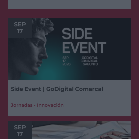
SEP
17
Side Event | GoDigital Comarcal
Jornadas - Innovación
SEP
17