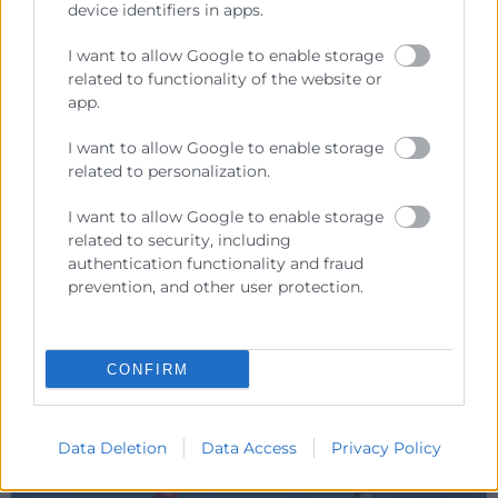
device identifiers in apps.
Informe Cámara Valencia:
I want to allow Google to enable storage
Situación y perspectivas del
related to functionality of the website or
comercio minorista en la
app.
Comunitat
I want to allow Google to enable storage
related to personalization.
Informe sobre situación y perspectivas del comercio
minorista en la Comunidad Valenciana para 2023.
I want to allow Google to enable storage
Según el informe, elaborado por Cámara Valencia, el
related to security, including
comercio minorista
authentication functionality and fraud
prevention, and other user protection.
LEER MÁS »
26 de abril de 2023
CONFIRM
Data Deletion
Data Access
Privacy Policy