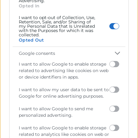
Advertising.
global de innovación, tecnología e ingeniería líder
Opted In
en Smart Industry. Con más de 50.000 empleados
en
I want to opt-out of Collection, Use,
Retention, Sale, and/or Sharing of
my Personal Data that Is Unrelated
with the Purposes for which it was
LEER MÁS »
collected.
Opted Out
24 de mayo de 2023
Google consents
I want to allow Google to enable storage
related to advertising like cookies on web
or device identifiers in apps.
I want to allow my user data to be sent to
Google for online advertising purposes.
I want to allow Google to send me
personalized advertising.
I want to allow Google to enable storage
related to analytics like cookies on web or