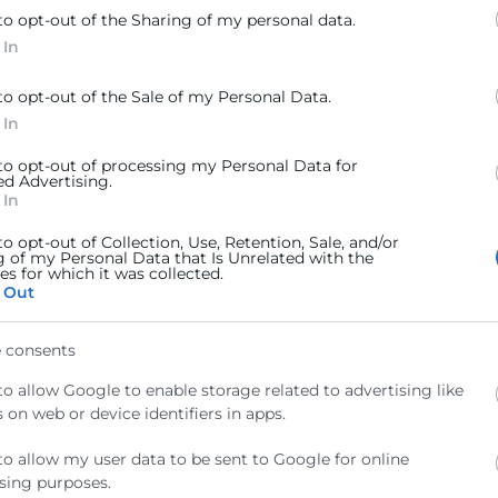
to opt-out of the Sharing of my personal data.
 visitas institucionales y reuniones con representantes
 In
portunidades reales de negocio y cooperación.
to opt-out of the Sale of my Personal Data.
 In
 to opt-out of processing my Personal Data for
ed Advertising.
 In
to opt-out of Collection, Use, Retention, Sale, and/or
g of my Personal Data that Is Unrelated with the
 con el presidente de la Cámara de Tánger
(Imagen)
s for which it was collected.
 Out
 consents
to allow Google to enable storage related to advertising like
 on web or device identifiers in apps.
to allow my user data to be sent to Google for online
sing purposes.