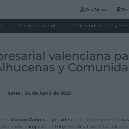
Club Cámara
Pre
n
Competitividad
Emprendimiento y Emp
esarial valenciana par
Alhucenas y Comunida
lunes , 02 de junio de 2025
ismo,
Marián Cano
, y el presidente del Consejo de Cáma
resarial a Tánger con el objetivo de afianzar las relaci