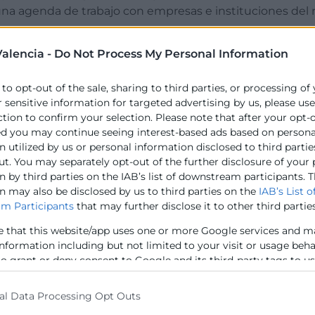
 una agenda de trabajo con empresas e instituciones del n
Cámara Alicante,
Carlos Baño
; el presidente de Cámara 
alencia -
Do Not Process My Personal Information
ador) de la región de Tánger-Tetuán-Alhucenas,
Younes T
 to opt-out of the sale, sharing to third parties, or processing of
Comercio de Tánger,
Abdelatif Afailal,
donde se ha reunid
r sensitive information for targeted advertising by us, please us
os Baño,
ha firmado un acuerdo de colaboración entre a
ction to confirm your selection. Please note that after your opt-
ed you may continue seeing interest-based ads based on persona
riencias y buenas prácticas y fomento de la internacion
 utilized by us or personal information disclosed to third partie
micos entre nuestras empresas, facilitar el intercambi
ut. You may separately opt-out of the further disclosure of your
arrollo sostenible y la prosperidad de ambas regiones”,
 by third parties on the IAB’s list of downstream participants. T
n may also be disclosed by us to third parties on the
IAB’s List o
uhan-Alhucenas y Comunidad Valenciana.
m Participants
that may further disclose it to other third parties
objetivo es consolidar la cooperación y abrir nuevas vía
e that this website/app uses one or more Google services and m
information including but not limited to your visit or usage beh
to grant or deny consent to Google and its third-party tags to u
as de sectores estratégicos como la alimentación (Almen
elow specified purposes in below Google consent section.
C, Infraca), químico (Antonio Tarazona, Tarazona Agrosolu
al Data Processing Opt Outs
 Travel, El Plantío Golf Resort), textil (Manuel Revert, Tu
nternacional, CaixaBank, Autoridad Portuaria de Valenci