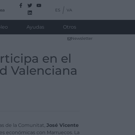
ES
VA
nsa
leo
Ayudas
Otros
Newsletter
ticipa en el
d Valenciana
ras de la Comunitat,
José Vicente
ones económicas con Marruecos. La