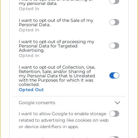
including but not limited to your visit or usage
my personal data.
Cuaderno Comercio
Opted In
behaviour. You may click to grant or deny consent to
Google and its third-party tags to use your data for
I want to opt-out of the Sale of my
below specified purposes in below Google consent
Personal Data.
section.
Opted In
I want to opt-out of processing my
Personal Data for Targeted
Advertising.
Opted In
I want to opt-out of Collection, Use,
Retention, Sale, and/or Sharing of
my Personal Data that Is Unrelated
with the Purposes for which it was
collected.
Opted Out
Google consents
I want to allow Google to enable storage
related to advertising like cookies on web
or device identifiers in apps.