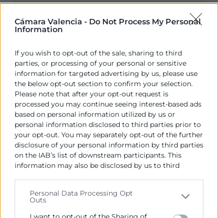
Cámara Valencia -
Do Not Process My Personal
Information
If you wish to opt-out of the sale, sharing to third
parties, or processing of your personal or sensitive
information for targeted advertising by us, please use
the below opt-out section to confirm your selection.
Please note that after your opt-out request is
processed you may continue seeing interest-based ads
based on personal information utilized by us or
Autoevaluación en sostenibilidad
personal information disclosed to third parties prior to
para el comercio local
your opt-out. You may separately opt-out of the further
disclosure of your personal information by third parties
La sostenibilidad es un factor de competitividad
on the IAB’s list of downstream participants. This
empresarial cada vez más importante que
information may also be disclosed by us to third
afecta por igual a todos los sectores y, en
parties on the
IAB’s List of Downstream Participants
especial, a aquellos que tienen contacto directo
that may further disclose it to other third parties.
Personal Data Processing Opt
con el público.
Outs
Please note that this website/app uses one or more
Google services and may gather and store information
Comercio
I want to opt-out of the Sharing of