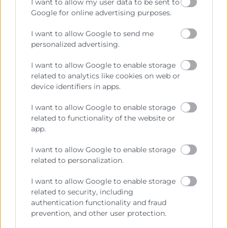
Facturación electrónica, sistemas
I want to allow my user data to be sent to
Google for online advertising purposes.
informáticos de facturación y
Veri*Factu
I want to allow Google to send me
personalized advertising.
Durante muchos años, los pequeños comercios
han trabajado con tickets de caja, talonarios o
I want to allow Google to enable storage
programas sencillos para registrar sus ventas.
related to analytics like cookies on web or
Sin embargo, la forma de facturar en España
device identifiers in apps.
está cambiando.
I want to allow Google to enable storage
Comercio
related to functionality of the website or
Cuaderno Comercio
app.
I want to allow Google to enable storage
related to personalization.
I want to allow Google to enable storage
related to security, including
authentication functionality and fraud
prevention, and other user protection.