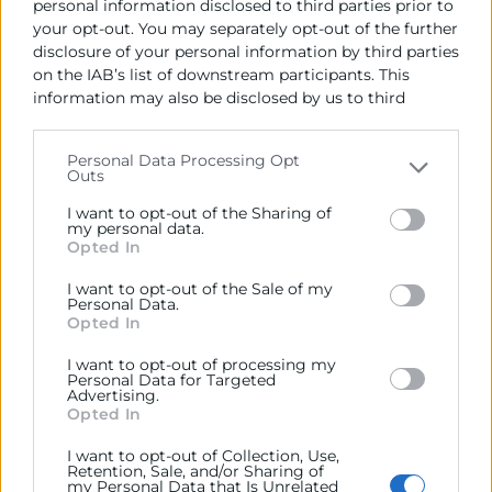
Operaciones, con más de 30 años de trayectoria en el
personal information disclosed to third parties prior to
sector industrial. Ha sido Plant Manager en
your opt-out. You may separately opt-out of the further
disclosure of your personal information by third parties
compañías como
Dynamit
Nobel,
Plastal
, Faurecia y
on the IAB’s list of downstream participants. This
Plastic
Omnium
. Ex vicepresidente de AVIA.
information may also be disclosed by us to third
parties on the
IAB’s List of Downstream Participants
METODOLOGÍA
that may further disclose it to other third parties.
Personal Data Processing Opt
Outs
Please note that this website/app uses one or more
Las sesiones del curso combinan contenido teórico,
Google services and may gather and store information
I want to opt-out of the Sharing of
práctico y experiencial, con un enfoque profesional.
including but not limited to your visit or usage
my personal data.
Opted In
Esto facilita la aplicación de los conceptos, técnicas y
behaviour. You may click to grant or deny consent to
Google and its third-party tags to use your data for
herramientas aprendidos en la actividad diaria de los
I want to opt-out of the Sale of my
below specified purposes in below Google consent
participantes.
Además, tienes la posibilidad de
Personal Data.
section.
Opted In
realizar el curso en modalidad online, adaptándose a
tus necesidades de formación y flexibilidad.
I want to opt-out of processing my
Personal Data for Targeted
Advertising.
Aquellos participantes que cumplan con al menos el
Opted In
75% de asistencia recibirán un Diploma acreditativo
expedido por Cámara Valencia.
I want to opt-out of Collection, Use,
Retention, Sale, and/or Sharing of
my Personal Data that Is Unrelated