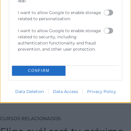
app.
I want to allow Google to enable storage
related to personalization.
Consulta tu crédito
I want to allow Google to enable storage
formativo
related to security, including
authentication functionality and fraud
prevention, and other user protection.
Solicita tu ayuda
CONFIRM
Data Deletion
Data Access
Privacy Policy
CURSOS RELACIONADOS