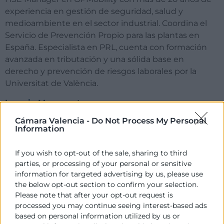
experiencia en gestión de seguridad, salud y
medioambiente en el sector industrial. Coordina el
Servicio de Prevención Propio para las plantas en
España. Especialista en PRL, cuenta con formación
avanzada en tributación y una sólida base en
derecho y prevención de riesgos laborales por la
Universitat
de València.
Ignacio Monserrat
Cámara Valencia -
Do Not Process My Personal
Doctor en Tecnologías Industriales y actualmente
Information
Director de Producto y Proyectos en Lãberit. Es
consultor y formador en operaciones, cadena de
If you wish to opt-out of the sale, sharing to third
suministro y transformación digital con más de 30
parties, or processing of your personal or sensitive
años de experiencia en el sector industrial. Fue
information for targeted advertising by us, please use
director de Operaciones en Industrias Ochoa.
the below opt-out section to confirm your selection.
Please note that after your opt-out request is
Ignacio Arribas
processed you may continue seeing interest-based ads
Director de
TheLeanExpert
y Dirección de
based on personal information utilized by us or