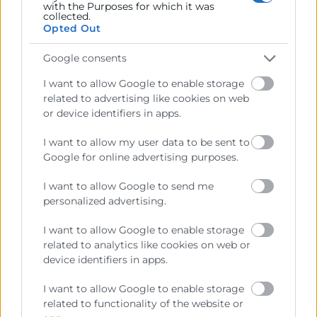
with the Purposes for which it was
ITINERARIO FORMATIVO
collected.
Opted Out
Este curso forma parte de un
itinerario formativo
Google consents
cuidadosamente diseñado para satisfacer las
necesidades tanto de los profesionales como del
I want to allow Google to enable storage
related to advertising like cookies on web
mercado.
or device identifiers in apps.
En el apartado de cursos relacionados, encontrarás
I want to allow my user data to be sent to
más información sobre los programas que dan
Google for online advertising purposes.
continuidad a este itinerario, y que te permitirán
acceder a una titulación de mayor prestigio y valor en
I want to allow Google to send me
el mercado.
personalized advertising.
I want to allow Google to enable storage
related to analytics like cookies on web or
device identifiers in apps.
I want to allow Google to enable storage
related to functionality of the website or