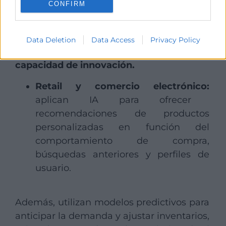
CONFIRM
siendo aplicada en el mundo real. A
continuación, analizamos cómo distintos
sectores están utilizando la IA para
Data Deletion
Data Access
Privacy Policy
mejorar su competitividad, eficiencia y
capacidad de innovación.
Retail y comercio electrónico:
aplican IA para ofrecer
recomendaciones de productos
personalizadas en función del
comportamiento de compra,
búsquedas anteriores y perfiles de
usuario.
Además, utilizan modelos predictivos para
anticipar la demanda y ajustar inventarios,