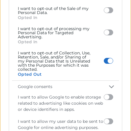
especialmente para pymes.
Google and its third-party tags to use your data for
I want to opt-out of the Sale of my
below specified purposes in below Google consent
Personal Data.
section.
Opted In
Gestión del cambio cultural
I want to opt-out of processing my
Adoptar inteligencia artificial implica
Personal Data for Targeted
Advertising.
también transformar mentalidades.
Opted In
Para evitar la resistencia al cambio de
I want to opt-out of Collection, Use,
Retention, Sale, and/or Sharing of
muchos empleados, es imprescindible
my Personal Data that Is Unrelated
with the Purposes for which it was
comunicar de forma clara los beneficios
collected.
de la IA, involucrar a los trabajadores en el
Opted Out
proceso de adopción y promover una
Google consents
cultura de mejora continua.
I want to allow Google to enable storage
related to advertising like cookies on web
Cuestiones éticas y legales
or device identifiers in apps.
La recopilación y tratamiento de datos, la
I want to allow my user data to be sent to
transparencia en los algoritmos y la
Google for online advertising purposes.