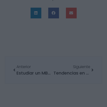
Anterior
Siguiente
Estudiar un MBA: ¿Es la inversión adecuada para tu futuro profesional?
Tendencias en talent management que están redefiniendo el sector de RRHH