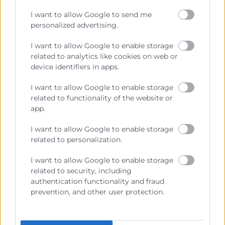
posibilidad de sesgos en los modelos
I want to allow Google to send me
automatizados son aspectos que deben
personalized advertising.
abordarse con responsabilidad.
I want to allow Google to enable storage
Además, las empresas deben estar al
related to analytics like cookies on web or
device identifiers in apps.
tanto de la normativa vigente para evitar
sanciones y proteger la privacidad de sus
I want to allow Google to enable storage
clientes y usuarios.
related to functionality of the website or
app.
I want to allow Google to enable storage
Inteligencia artificial
related to personalization.
en empresas: ejemplos
I want to allow Google to enable storage
reales
related to security, including
authentication functionality and fraud
prevention, and other user protection.
Para comprender el verdadero impacto de
la inteligencia artificial en las empresas,
nada mejor que observar cómo está