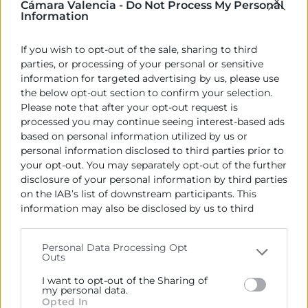
Cámara Valencia -
Do Not Process My Personal
Falta de talento especializado
Information
En áreas clave como machine learning,
If you wish to opt-out of the sale, sharing to third
desarrollo de algoritmos y análisis
parties, or processing of your personal or sensitive
predictivo. Muchas organizaciones tienen
information for targeted advertising by us, please use
el deseo de incorporar inteligencia
the below opt-out section to confirm your selection.
Please note that after your opt-out request is
artificial, pero carecen del personal
processed you may continue seeing interest-based ads
cualificado para hacerlo de forma interna.
based on personal information utilized by us or
personal information disclosed to third parties prior to
your opt-out. You may separately opt-out of the further
Inversión tecnológica inicial
disclosure of your personal information by third parties
on the IAB’s list of downstream participants. This
El desarrollo e implementación de
information may also be disclosed by us to third
soluciones basadas en IA requiere una
parties on the
IAB’s List of Downstream Participants
infraestructura tecnológica adecuada,
that may further disclose it to other third parties.
Personal Data Processing Opt
software especializado y, en algunos
Outs
Please note that this website/app uses one or more
casos, hardware específico. Una inversión
Google services and may gather and store information
I want to opt-out of the Sharing of
including but not limited to your visit or usage
my personal data.
inicial que puede resultar elevada,
Opted In
behaviour. You may click to grant or deny consent to