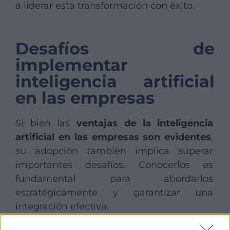
a liderar esta transformación con éxito.
Desafíos de
implementar
inteligencia artificial
en las empresas
Si bien las
ventajas de la inteligencia
artificial en las empresas son evidentes
,
su adopción también implica superar
importantes desafíos. Conocerlos es
fundamental para abordarlos
estratégicamente y garantizar una
integración efectiva.