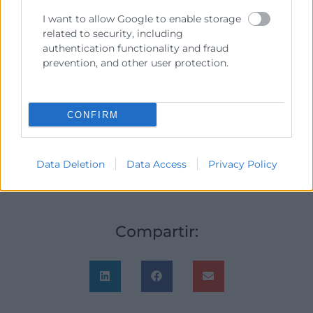
comunicación y escucha activa.
I want to allow Google to enable storage
Manejar la incertidumbre y la gestión
related to security, including
authentication functionality and fraud
del cambio.
prevention, and other user protection.
Ganar claridad mental y “foco” para la
correcta toma de decisiones.
Desarrollar el sentimiento de
CONFIRM
compasión y conexión hacia sí mismo
y hacía los demás.
Data Deletion
Data Access
Privacy Policy
Compartir: