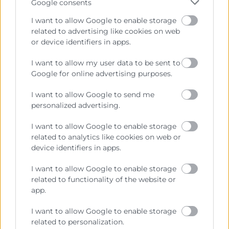
Google consents
respirar y asimilar lo que sucede a tu
alrededor.
I want to allow Google to enable storage
related to advertising like cookies on web
or device identifiers in apps.
El mindfulness es una técnica que cada
I want to allow my user data to be sent to
vez está más presente en las empresas ya
Google for online advertising purposes.
que mejora el bienestar y con ello el
rendimiento de los trabajadores. Desde
I want to allow Google to send me
personalized advertising.
la
Escuela de Negocios
de
Cámara
Valencia
ofrecemos un curso de
I want to allow Google to enable storage
actualización sobre Mindfulness que tiene
related to analytics like cookies on web or
los siguientes objetivos:
device identifiers in apps.
Desarrollar líderes con inteligencia
I want to allow Google to enable storage
related to functionality of the website or
emocional.
app.
Aprender a manejar, gestionar y
reducir el estrés.
I want to allow Google to enable storage
related to personalization.
Mejorar nuestra capacidad de