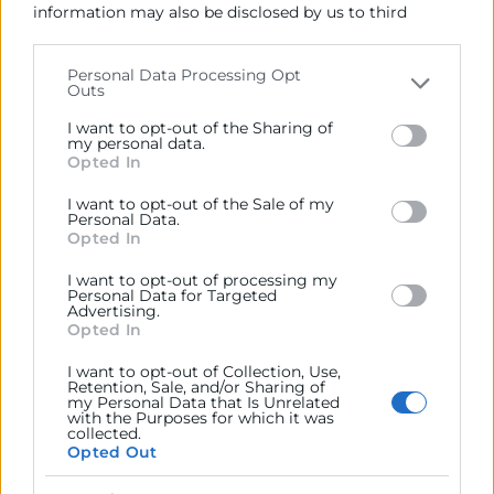
en algún compañero, aprende a no ser
information may also be disclosed by us to third
parties on the
IAB’s List of Downstream Participants
invasivo y hacer ver que confías realmente
that may further disclose it to other third parties.
en él dejándole hacer. Ten empatía con el
Personal Data Processing Opt
Outs
otro y deja espacio a su creatividad.
Please note that this website/app uses one or more
Google services and may gather and store information
I want to opt-out of the Sharing of
including but not limited to your visit or usage
my personal data.
Opted In
Acepta el estrés
behaviour. You may click to grant or deny consent to
Google and its third-party tags to use your data for
I want to opt-out of the Sale of my
El mindfulness intenta ayudar a cambiar
below specified purposes in below Google consent
Personal Data.
section.
nuestra percepción por el estrés. La
Opted In
sensación de agobio es algo muy común
I want to opt-out of processing my
Personal Data for Targeted
en puestos de trabajo con cierta
Advertising.
responsabilidad. Esa sensación hay que
Opted In
aceptarla y aprender a sacarle partido,
I want to opt-out of Collection, Use,
enfrentándola con creatividad. La
Retention, Sale, and/or Sharing of
my Personal Data that Is Unrelated
meditación nos ayuda a reducir el estrés y
with the Purposes for which it was
collected.
la ansiedad. Toma descansos mentales
Opted Out
cada cierto tiempo y concéntrate en