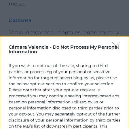
mesa…
Descansa
Toma descansos mentales entre tarea y
tarea. Descansar cada cierto tiempo
Cámara Valencia -
Do Not Process My Personal
incrementa tu productividad y tu cerebro
Information
se enfoca más en las tareas que tienes por
delante. Además, tu creatividad se
If you wish to opt-out of the sale, sharing to third
incrementa. Desconecta al menos un 2 o 3
parties, or processing of your personal or sensitive
information for targeted advertising by us, please use
minutos por cada 40 minutos de
the below opt-out section to confirm your selection.
actividad.
Please note that after your opt-out request is
processed you may continue seeing interest-based ads
based on personal information utilized by us or
Trabaja en equpo
personal information disclosed to third parties prior to
your opt-out. You may separately opt-out of the further
Fomenta el trabajo en equipo y confía en
disclosure of your personal information by third parties
los demás. Si delegas parte de tu trabajo
on the IAB’s list of downstream participants. This