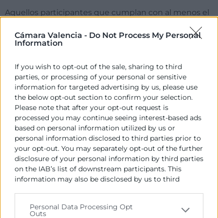
Aquellos participantes que cumplan con al menos el
75% de asistencia recibirán un Diploma acreditativo
Cámara Valencia -
Do Not Process My Personal
expedido por Cámara Valencia.
Information
ITINERARIO FORMATIVO
If you wish to opt-out of the sale, sharing to third
parties, or processing of your personal or sensitive
information for targeted advertising by us, please use
Este curso forma parte de un
itinerario formativo
the below opt-out section to confirm your selection.
cuidadosamente diseñado para satisfacer las
Please note that after your opt-out request is
necesidades tanto de los profesionales como del
processed you may continue seeing interest-based ads
mercado.
based on personal information utilized by us or
personal information disclosed to third parties prior to
En el apartado de cursos relacionados, encontrarás
your opt-out. You may separately opt-out of the further
más información sobre los programas que dan
disclosure of your personal information by third parties
continuidad a este itinerario, y que te permitirán
on the IAB’s list of downstream participants. This
acceder a una titulación de mayor prestigio y valor en
information may also be disclosed by us to third
el mercado.
parties on the
IAB’s List of Downstream Participants
that may further disclose it to other third parties.
Personal Data Processing Opt
Outs
Please note that this website/app uses one or more