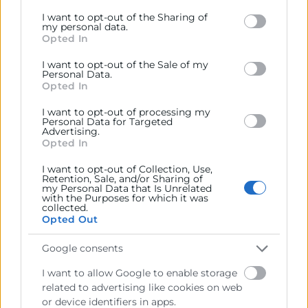
Google services and may gather and store information
I want to opt-out of the Sharing of
including but not limited to your visit or usage
my personal data.
Opted In
behaviour. You may click to grant or deny consent to
Google and its third-party tags to use your data for
I want to opt-out of the Sale of my
below specified purposes in below Google consent
Personal Data.
section.
Opted In
I want to opt-out of processing my
Personal Data for Targeted
Advertising.
Consulta tu crédito
Opted In
formativo
I want to opt-out of Collection, Use,
Retention, Sale, and/or Sharing of
my Personal Data that Is Unrelated
Solicita tu ayuda
with the Purposes for which it was
collected.
Opted Out
Google consents
I want to allow Google to enable storage
related to advertising like cookies on web
or device identifiers in apps.