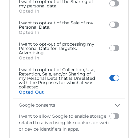
I want to opt-out of the Sharing of
Participa en encuentros profesionales, eventos
including but not limited to your visit or usage
my personal data.
Opted In
exclusivos y actividades diseñadas para conectar
behaviour. You may click to grant or deny consent to
Google and its third-party tags to use your data for
con otros Alumni.
I want to opt-out of the Sale of my
below specified purposes in below Google consent
Personal Data.
section.
Opted In
02
I want to opt-out of processing my
Personal Data for Targeted
Advertising.
Opted In
DESARROLLO Y APRENDIZAJE
I want to opt-out of Collection, Use,
Retention, Sale, and/or Sharing of
my Personal Data that Is Unrelated
Accede a sesiones, talleres y contenidos que te
with the Purposes for which it was
collected.
permiten seguir actualizado y creciendo
Opted Out
profesionalmente.
Google consents
I want to allow Google to enable storage
03
related to advertising like cookies on web
or device identifiers in apps.