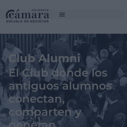
Club Alumni
El Club donde los
antiguos alumnos
conectan,
comparten y
generan