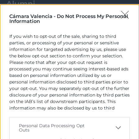
Alumni
Cámara Valencia -
Do Not Process My Personal
Comparte experiencias y conocimiento con otros
Information
profesionales que, como tú, forman parte del Club
Alumni.
If you wish to opt-out of the sale, sharing to third
parties, or processing of your personal or sensitive
information for targeted advertising by us, please use
the below opt-out section to confirm your selection.
Please note that after your opt-out request is
processed you may continue seeing interest-based ads
La vida del Club
based on personal information utilized by us or
personal information disclosed to third parties prior to
Alumni
your opt-out. You may separately opt-out of the further
disclosure of your personal information by third parties
01
on the IAB’s list of downstream participants. This
information may also be disclosed by us to third
parties on the
IAB’s List of Downstream Participants
that may further disclose it to other third parties.
EVENTOS Y ENCUENTROS
Personal Data Processing Opt
Outs
Please note that this website/app uses one or more
Google services and may gather and store information