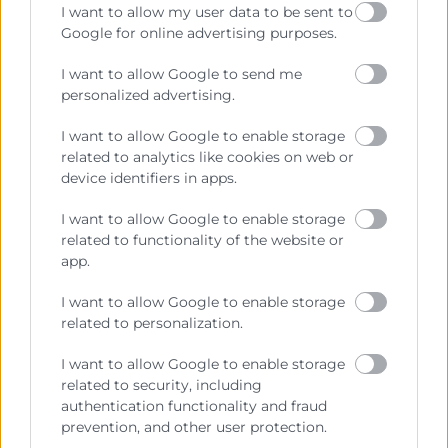
CARRERA PROFESIONAL
I want to allow my user data to be sent to
Google for online advertising purposes.
Descubre oportunidades laborales, colaboraciones
I want to allow Google to send me
y conexiones dentro del entorno empresarial.
personalized advertising.
I want to allow Google to enable storage
related to analytics like cookies on web or
04
device identifiers in apps.
I want to allow Google to enable storage
COMUNIDAD ALUMNI
related to functionality of the website or
app.
I want to allow Google to enable storage
Forma parte de una Comunidad activa donde
related to personalization.
compartir experiencias, conocimiento y generar
relaciones de valor.
I want to allow Google to enable storage
related to security, including
authentication functionality and fraud
prevention, and other user protection.