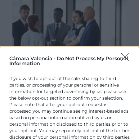
Cámara Valencia -
Do Not Process My Personal
Information
If you wish to opt-out of the sale, sharing to third
parties, or processing of your personal or sensitive
information for targeted advertising by us, please use
Cursos actualización
the below opt-out section to confirm your selection.
Please note that after your opt-out request is
Profesionalización de los Consejos
processed you may continue seeing interest-based ads
de Administración de la empresa
based on personal information utilized by us or
familiar
personal information disclosed to third parties prior to
your opt-out. You may separately opt-out of the further
Horas:
20
disclosure of your personal information by third parties