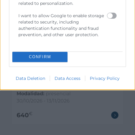
related to personalization.
I want to allow Google to enable storage
related to security, including
authentication functionality and fraud
prevention, and other user protection.
CONFIRM
Cursos actualización
RRHH como socio estratégico:
Integrando Visión, Cultura y Valores
Data Deletion
Data Access
Privacy Policy
Horas:
20
Modalidad:
presencial
30/10/2026 - 13/11/2026
€
640