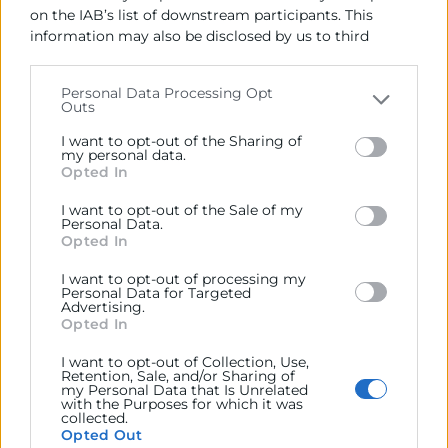
Modalidad:
presencial
on the IAB’s list of downstream participants. This
27/10/2026 - 17/11/2026
information may also be disclosed by us to third
parties on the
IAB’s List of Downstream Participants
€
640
that may further disclose it to other third parties.
Personal Data Processing Opt
Outs
Please note that this website/app uses one or more
Google services and may gather and store information
I want to opt-out of the Sharing of
including but not limited to your visit or usage
my personal data.
Opted In
behaviour. You may click to grant or deny consent to
Google and its third-party tags to use your data for
ITINERARIO
I want to opt-out of the Sale of my
below specified purposes in below Google consent
Personal Data.
section.
Opted In
I want to opt-out of processing my
Personal Data for Targeted
Advertising.
Opted In
I want to opt-out of Collection, Use,
Retention, Sale, and/or Sharing of
my Personal Data that Is Unrelated
with the Purposes for which it was
collected.
Opted Out