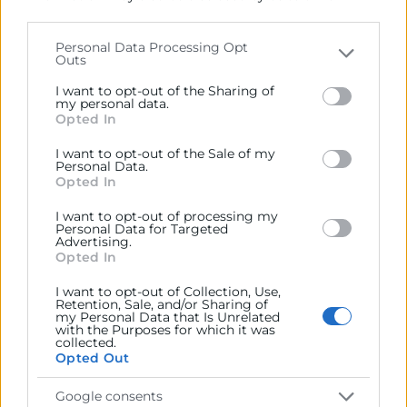
parties on the
IAB’s List of Downstream Participants
PONENTES
that may further disclose it to other third parties.
Personal Data Processing Opt
Outs
Ignacio Monserrat
Please note that this website/app uses one or more
Google services and may gather and store information
Ingeniero Superior de Organización Industrial UPV.
I want to opt-out of the Sharing of
including but not limited to your visit or usage
my personal data.
Doctor PhD en Ciencias y Tecnologías UJI. Máster of
Opted In
behaviour. You may click to grant or deny consent to
Science in Industrial Engineering MSIE, KSU;USA.
Google and its third-party tags to use your data for
Profesor Programación de la Producción Curso
I want to opt-out of the Sale of my
below specified purposes in below Google consent
Personal Data.
Perfeccionamiento para Directivos Ford-ADL. Profesor
section.
Opted In
Sistemas Productivos: Diseño de Flujos Industriales
I want to opt-out of processing my
UPV. Profesor Máster de Diseño Industrial: Marketing
Personal Data for Targeted
Estratégico en UPV. Fue Miembro Comité Técnico-
Advertising.
Opted In
Científico Congreso Diseño y Desarrollo Nuevos
Productos Feria Valencia y UPV. Miembro Comité
I want to opt-out of Collection, Use,
Logístico Industria Auxiliar del Automóvil. Director de
Retention, Sale, and/or Sharing of
my Personal Data that Is Unrelated
Operaciones y miembro del Comité de Dirección
with the Purposes for which it was
collected.
Industrias Ochoa, S.L.
Opted Out
Google consents
METODOLOGÍA