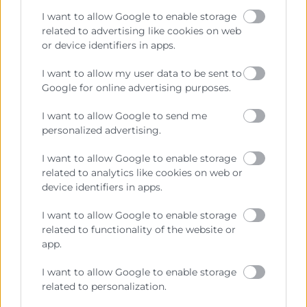
I want to allow Google to enable storage
Las sesiones del curso combinan contenido teórico,
related to advertising like cookies on web
práctico y experiencial, con un enfoque profesional.
or device identifiers in apps.
Esto facilita la aplicación de los conceptos, técnicas y
I want to allow my user data to be sent to
herramientas aprendidos en la actividad diaria de los
Google for online advertising purposes.
participantes.
I want to allow Google to send me
Aquellos participantes que cumplan con al menos el
personalized advertising.
75% de asistencia recibirán un Diploma acreditativo
expedido por Cámara Valencia.
I want to allow Google to enable storage
related to analytics like cookies on web or
device identifiers in apps.
ITINERARIO FORMATIVO
I want to allow Google to enable storage
Este curso forma parte de un
itinerario formativo
related to functionality of the website or
cuidadosamente diseñado para satisfacer las
app.
necesidades tanto de los profesionales como del
I want to allow Google to enable storage
mercado.
related to personalization.
En el apartado de cursos relacionados, encontrarás