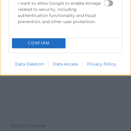
I want to allow Google to enable storage
más información sobre los programas que dan
related to security, including
continuidad a este itinerario, y que te permitirán
authentication functionality and fraud
acceder a una titulación de mayor prestigio y valor en
prevention, and other user protection.
el mercado.
CONFIRM
Data Deletion
Data Access
Privacy Policy
Consulta tu crédito
formativo
Solicita tu ayuda