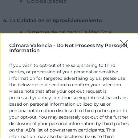
Ciclo del pedido.
4. La Calidad en el Aprovisionamiento
Sistemas de calidad y Calidad Total.
Lean Buying y excelencia Operacional (vsm,
Cámara Valencia -
Do Not Process My Personal
push a pull).
Information
CASO PRACTICO
Auditoria de compras.
If you wish to opt-out of the sale, sharing to third
parties, or processing of your personal or sensitive
information for targeted advertising by us, please use
5. OUTSOURCING como instrumento estratégico
the below opt-out section to confirm your selection.
de compras y aprovisionamientos
Please note that after your opt-out request is
processed you may continue seeing interest-based ads
CASO PRACTICO. OPERADOR LOGISTICO.
based on personal information utilized by us or
personal information disclosed to third parties prior to
your opt-out. You may separately opt-out of the further
6. Sistemas de Información: ERPs
disclosure of your personal information by third parties
on the IAB’s list of downstream participants. This
E-procurement, CPFR, VMI, EDI,….
information may also be disclosed by us to third