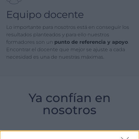
Equipo docente
Lo importante para nosotros está en conseguir los
resultados planteados y para ello nuestros
formadores son un
punto de referencia y apoyo
.
Encontrar el docente que mejor se ajuste a cada
necesidad es una de nuestras máximas.
Ya confían en
nosotros