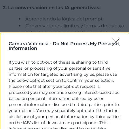
2. La conversación en las IA generativas:
Aprendiendo la lógica del prompt.
Conversaciones, límites y formas de trabajo.
Establecimiento de objetivos y dinámicas
conversacionales adecuadas.
Cámara Valencia -
Do Not Process My Personal
Cómo superar bloqueos y barreras.
Information
If you wish to opt-out of the sale, sharing to third
3. Usos y vertientes de ChatGPT en las
parties, or processing of your personal or sensitive
organizaciones y profesionales.
information for targeted advertising by us, please use
the below opt-out section to confirm your selection.
Los usos en el ámbito profesional.
Please note that after your opt-out request is
Resolviendo el trabajo diario con ChatGPT
processed you may continue seeing interest-based ads
como complemento: la lógica del uso.
based on personal information utilized by us or
personal information disclosed to third parties prior to
your opt-out. You may separately opt-out of the further
4. ChatGPT en modo experto:
disclosure of your personal information by third parties
on the IAB’s list of downstream participants. This
Versión Pro.
information may also be disclosed by us to third