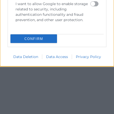
I want to allow Google to enable storage
related to security, including
authentication functionality and fraud
prevention, and other user protection.
Consulta tu crédito
formativo
CONFIRM
Solicita tu ayuda
Data Deletion
Data Access
Privacy Policy