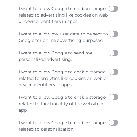
I want to allow Google to enable storage
Las sesiones del curso combinan contenido teórico,
related to advertising like cookies on web
práctico y experiencial, con un enfoque profesional.
or device identifiers in apps.
Esto facilita la aplicación de los conceptos, técnicas y
I want to allow my user data to be sent to
herramientas aprendidos en la actividad diaria de los
Google for online advertising purposes.
participantes.
Además, tienes la posibilidad de
realizar el curso en modalidad online, adaptándose a
I want to allow Google to send me
tus necesidades de formación y flexibilidad.
personalized advertising.
Aquellos participantes que cumplan con al menos el
I want to allow Google to enable storage
75% de asistencia recibirán un Diploma acreditativo
related to analytics like cookies on web or
expedido por Cámara Valencia.
device identifiers in apps.
I want to allow Google to enable storage
related to functionality of the website or
app.
I want to allow Google to enable storage
related to personalization.