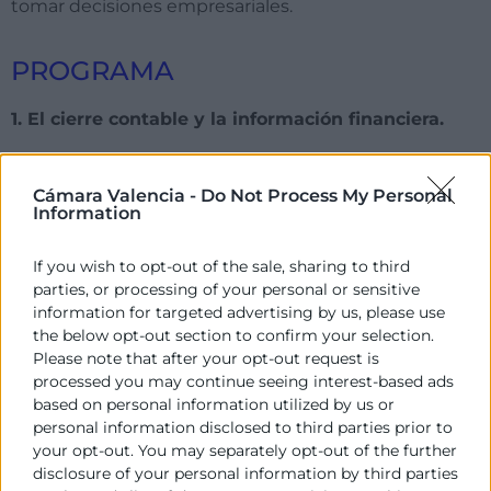
tomar decisiones empresariales.
PROGRAMA
1. El cierre contable y la información financiera.
2. Los estados financieros y las cuentas anuales
individuales.
Cámara Valencia -
Do Not Process My Personal
Information
3. Análisis de la cuenta de resultados.
If you wish to opt-out of the sale, sharing to third
4. Análisis de la situación patrimonial a través del
parties, or processing of your personal or sensitive
balance.
information for targeted advertising by us, please use
the below opt-out section to confirm your selection.
5. Workshop de casos prácticos reales de
Please note that after your opt-out request is
aplicación, análisis, reflexión y toma de
processed you may continue seeing interest-based ads
decisiones.
based on personal information utilized by us or
personal information disclosed to third parties prior to
your opt-out. You may separately opt-out of the further
PONENTES
disclosure of your personal information by third parties