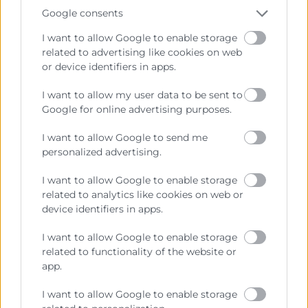
75% de asistencia recibirán un Diploma acreditativo
Google consents
expedido por Cámara Valencia.
I want to allow Google to enable storage
related to advertising like cookies on web
ITINERARIO FORMATIVO
or device identifiers in apps.
I want to allow my user data to be sent to
Este curso forma parte de un
itinerario formativo
Google for online advertising purposes.
cuidadosamente diseñado para satisfacer las
necesidades tanto de los profesionales como del
I want to allow Google to send me
mercado.
personalized advertising.
En el apartado de cursos relacionados, encontrarás
I want to allow Google to enable storage
más información sobre los programas que dan
related to analytics like cookies on web or
device identifiers in apps.
continuidad a este itinerario, y que te permitirán
acceder a una titulación de mayor prestigio y valor en
I want to allow Google to enable storage
el mercado.
related to functionality of the website or
app.
I want to allow Google to enable storage