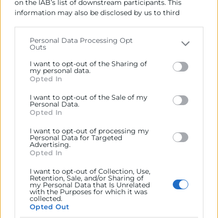
on the IAB’s list of downstream participants. This
Álvaro Benítez
information may also be disclosed by us to third
Licenciado en Ciencias Económicas y Empresariales.
parties on the
IAB’s List of Downstream Participants
Máster en Dirección Económica Financiera y Máster
that may further disclose it to other third parties.
Personal Data Processing Opt
en Asesoría Fiscal.
Outs
Please note that this website/app uses one or more
Google services and may gather and store information
Socio fundador de ALVELEAN CONSULTORES, socio
I want to opt-out of the Sharing of
including but not limited to your visit or usage
my personal data.
fundador del cluster BE DO IT GROUP, Socio y
Opted In
behaviour. You may click to grant or deny consent to
director del área de consultoría de KAIZEN
Google and its third-party tags to use your data for
CONSULTING.
I want to opt-out of the Sale of my
below specified purposes in below Google consent
Personal Data.
section.
Opted In
METODOLOGÍA
I want to opt-out of processing my
Personal Data for Targeted
Advertising.
Las sesiones del curso combinan contenido teórico,
Opted In
práctico y experiencial, con un enfoque profesional.
I want to opt-out of Collection, Use,
Esto facilita la aplicación de los conceptos, técnicas y
Retention, Sale, and/or Sharing of
herramientas aprendidos en la actividad diaria de los
my Personal Data that Is Unrelated
with the Purposes for which it was
participantes.
collected.
Opted Out
Aquellos participantes que cumplan con al menos el