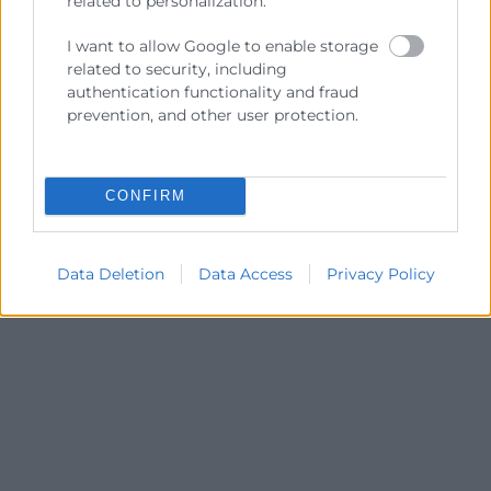
related to personalization.
I want to allow Google to enable storage
related to security, including
authentication functionality and fraud
prevention, and other user protection.
Consulta tu crédito
CONFIRM
formativo
Solicita tu ayuda
Data Deletion
Data Access
Privacy Policy