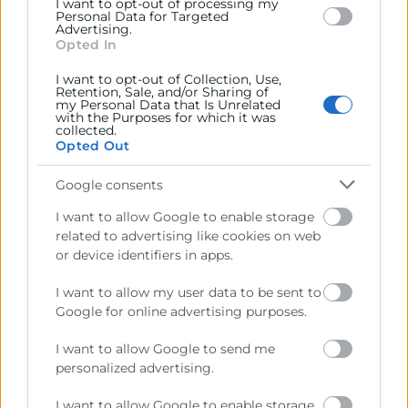
I want to opt-out of processing my
Personal Data for Targeted
Advertising.
PONENTES
Opted In
I want to opt-out of Collection, Use,
Álex Rubio
Retention, Sale, and/or Sharing of
my Personal Data that Is Unrelated
Director y Chief Strategy Officer de
with the Purposes for which it was
collected.
Twelfhundred. Planner especializado en publicidad e
Opted Out
innovación tecnológica.
Emprendedor y fundador de
diversas empresas y eventos, conferenciante,
Google consents
profesor universitario y escritor.
Profesor universitario,
I want to allow Google to enable storage
conferenciante internacional y TEDxSpeaker.
related to advertising like cookies on web
or device identifiers in apps.
I want to allow my user data to be sent to
Google for online advertising purposes.
I want to allow Google to send me
personalized advertising.
I want to allow Google to enable storage