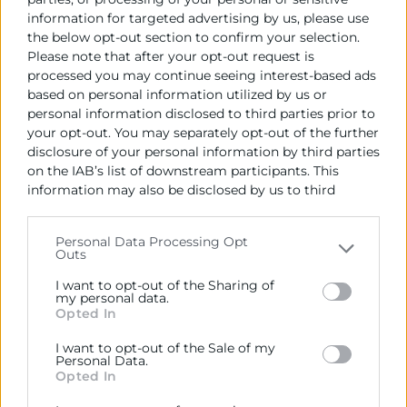
information for targeted advertising by us, please use
Automatización de Procesos con Asistentes
the below opt-out section to confirm your selection.
Please note that after your opt-out request is
Virtuales
processed you may continue seeing interest-based ads
Asistentes como Herramientas de
based on personal information utilized by us or
personal information disclosed to third parties prior to
Automatización
your opt-out. You may separately opt-out of the further
Práctica en Clase: Configuración de
disclosure of your personal information by third parties
Automatización
on the IAB’s list of downstream participants. This
Evaluación y Optimización del Asistente
information may also be disclosed by us to third
parties on the
IAB’s List of Downstream Participants
that may further disclose it to other third parties.
Multimodalidad y Evolución de los Asistentes
Personal Data Processing Opt
Outs
Virtuales
Please note that this website/app uses one or more
Google services and may gather and store information
I want to opt-out of the Sharing of
Asistentes Virtuales Multimodales y
including but not limited to your visit or usage
my personal data.
Opted In
Multiagentes
behaviour. You may click to grant or deny consent to
Google and its third-party tags to use your data for
Práctica en Clase: Asistentes Avanzados
I want to opt-out of the Sale of my
below specified purposes in below Google consent
Multimodales
Personal Data.
section.
Opted In
Transformación Digital con Asistentes
Virtuales