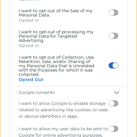
behaviour. You may click to grant or deny consent to
Google and its third-party tags to use your data for
La inteligencia artificial en las empresas está
I want to opt-out of the Sale of my
below specified purposes in below Google consent
revolucionando la manera en que operan los
Personal Data.
section.
Opted In
negocios en todos los sectores. Desde mejorar la
eficiencia operativa hasta personalizar la experiencia
I want to opt-out of processing my
del cliente, su implementación se ha convertido en
Personal Data for Targeted
una ventaja competitiva imprescindible. En este
Advertising.
Opted In
artículo, vamos a explicar las principales ventajas,
los
I want to opt-out of Collection, Use,
Retention, Sale, and/or Sharing of
my Personal Data that Is Unrelated
LEER MÁS »
with the Purposes for which it was
collected.
Opted Out
22 de mayo de 2025
Google consents
I want to allow Google to enable storage
related to advertising like cookies on web
or device identifiers in apps.
I want to allow my user data to be sent to
Google for online advertising purposes.