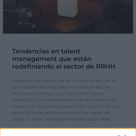
Tendencias en talent
management que están
redefiniendo el sector de RRHH
La gestión del talento se ha convertido en uno de
los mayores desafíos para los profesionales de
Recursos Humanos. La irrupción de nuevas
tecnologías, la transformación de los modelos de
trabajo y la creciente exigencia de condiciones más
personalizadas están cambiando las reglas del
juego. El talent management está adquiriendo
LEER MÁS »