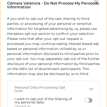
Cámara Valencia -
Do Not Process My Personal
Information
4 de junio de 2025
If you wish to opt-out of the sale, sharing to third
parties, or processing of your personal or sensitive
information for targeted advertising by us, please use
the below opt-out section to confirm your selection.
Please note that after your opt-out request is
processed you may continue seeing interest-based ads
based on personal information utilized by us or
personal information disclosed to third parties prior to
your opt-out. You may separately opt-out of the further
disclosure of your personal information by third parties
on the IAB’s list of downstream participants. This
information may also be disclosed by us to third
parties on the
IAB’s List of Downstream Participants
that may further disclose it to other third parties.
Personal Data Processing Opt
Inteligencia artificial en las
Outs
Please note that this website/app uses one or more
empresas: principales ventajas y
Google services and may gather and store information
I want to opt-out of the Sharing of
desafíos
including but not limited to your visit or usage
my personal data.
Opted In