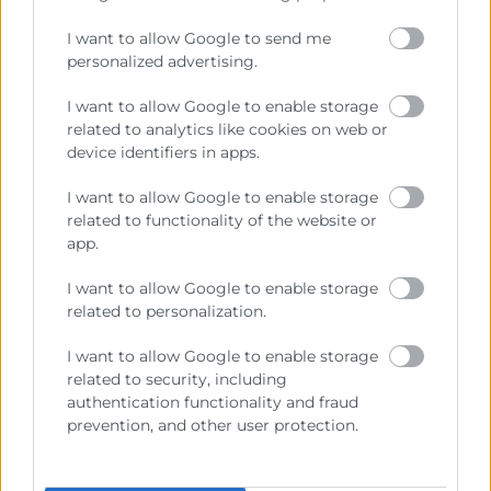
I want to allow Google to send me
personalized advertising.
I want to allow Google to enable storage
related to analytics like cookies on web or
device identifiers in apps.
Estudiar un MBA: ¿Es la inversión
adecuada para tu futuro
I want to allow Google to enable storage
profesional?
related to functionality of the website or
app.
Muchos profesionales se enfrentan a una gran
I want to allow Google to enable storage
pregunta: ¿vale la pena estudiar un MBA? Este tipo
related to personalization.
de formación avanzada se ha consolidado como una
de las herramientas más potentes para impulsar la
I want to allow Google to enable storage
carrera profesional, acceder a mejores puestos y
related to security, including
desarrollar habilidades directivas clave. Pero
authentication functionality and fraud
también representa una inversión considerable en
prevention, and other user protection.
LEER MÁS »