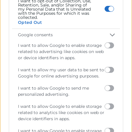
I want to opt-out of Collection, Use,
Empieza por observar los resultados
Retention, Sale, and/or Sharing of
my Personal Data that Is Unrelated
generales: ¿qué aspectos obtienen las
with the Purposes for which it was
collected.
valoraciones más altas y cuáles necesitan
Opted Out
atención? Después, profundiza un poco
más: ¿existen diferencias entre
Google consents
departamentos o niveles jerárquicos? Esto
I want to allow Google to enable storage
puede darte pistas sobre dónde centrar
related to advertising like cookies on web
or device identifiers in apps.
los esfuerzos.
I want to allow my user data to be sent to
No olvides revisar también los
Google for online advertising purposes.
comentarios abiertos, ya que suelen
revelar causas o matices que los datos
I want to allow Google to send me
cuantitativos no muestran.
personalized advertising.
I want to allow Google to enable storage
El objetivo no es solo identificar
related to analytics like cookies on web or
problemas, sino
extraer conclusiones
device identifiers in apps.
útiles
que sirvan
para crear un plan de
acción realista y compartido con los
I want to allow Google to enable storage