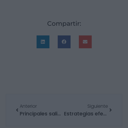
Compartir:
Anterior
Siguiente
Principales salidas profesionales del máster MBA
Estrategias efectivas de gestión de equipos comerciales: Claves para el éxito