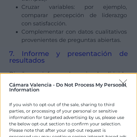
Cruzar variables: por ejemplo,
comparar percepción de liderazgo
con satisfacción.
Complementar con datos cualitativos
provenientes de preguntas abiertas.
7. Informe y presentación de
resultados
Diseñar un informe claro, visual y dirigido
tanto a dirección como a líderes
Cámara Valencia -
Do Not Process My Personal
Information
intermedios.
If you wish to opt-out of the sale, sharing to third
8. Diseño de plan de acción
parties, or processing of your personal or sensitive
information for targeted advertising by us, please use
Priorizar intervenciones, asignar
the below opt-out section to confirm your selection.
responsables, recursos y plazos.
Please note that after your opt-out request is
processed you may continue seeing interest-based ads