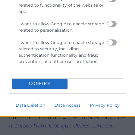
related to functionality of the website or
equipos
.
app.
Comunicar los resultados con
I want to allow Google to enable storage
transparencia y acompañarlos de medidas
related to personalization.
concretas refuerza la confianza y el
I want to allow Google to enable storage
compromiso.
related to security, including
authentication functionality and fraud
Analizar una encuesta de clima laboral
prevention, and other user protection.
significa
escuchar con método y
responder con coherencia
,
transformando las percepciones en
CONFIRM
oportunidades de mejora.
Si quieres
seguir aprendiendo sobre
Data Deletion
Data Access
Privacy Policy
gestión de personas
, te invitamos a leer
nuestro artículo →
5 tendencias de
recursos humanos que debes conocer
.