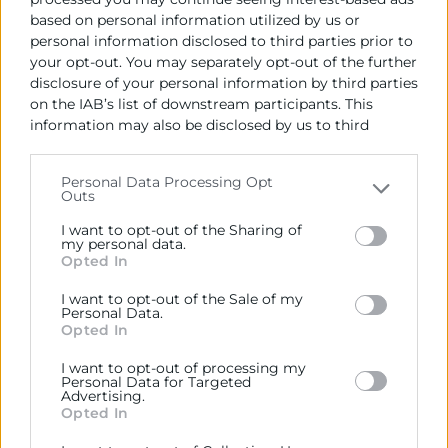
based on personal information utilized by us or
9. Seguimiento y ciclo de
personal information disclosed to third parties prior to
retroalimentación
your opt-out. You may separately opt-out of the further
disclosure of your personal information by third parties
R
ealizar encuestas de seguimiento para
on the IAB’s list of downstream participants. This
information may also be disclosed by us to third
monitorear avances.
parties on the
IAB’s List of Downstream Participants
that may further disclose it to other third parties.
Personal Data Processing Opt
El análisis de una
Outs
Please note that this website/app uses one or more
encuesta de clima
Google services and may gather and store information
I want to opt-out of the Sharing of
including but not limited to your visit or usage
my personal data.
laboral
Opted In
behaviour. You may click to grant or deny consent to
Google and its third-party tags to use your data for
I want to opt-out of the Sale of my
El análisis de una encuesta de clima
below specified purposes in below Google consent
Personal Data.
section.
Opted In
laboral es el paso que
convierte los datos
en aprendizaje
. Más allá de los números,
I want to opt-out of processing my
Personal Data for Targeted
se trata de entender qué siente y necesita
Advertising.
Opted In
tu equipo.