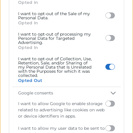
parte de ella.
Opted In
behaviour. You may click to grant or deny consent to
Disminuir la rotación de
Google and its third-party tags to use your data for
I want to opt-out of the Sale of my
below specified purposes in below Google consent
personal.
Los trabajadores que
Personal Data.
section.
Opted In
realizan sus funciones en una
empresa donde se sienten orgullosos
I want to opt-out of processing my
Personal Data for Targeted
de estar, seguramente desearán
Advertising.
Opted In
desarrollar un plan de carrera dentro
de ella, lo que se traduce en una
I want to opt-out of Collection, Use,
Retention, Sale, and/or Sharing of
menor rotación del personal.
my Personal Data that Is Unrelated
with the Purposes for which it was
collected.
Opted Out
Como puedes ver, el employer branding
puede convertirse en una estrategia que
Google consents
atraiga al mejor talento para construir una
I want to allow Google to enable storage
empresa consolidada y exitosa.
related to advertising like cookies on web
or device identifiers in apps.
I want to allow my user data to be sent to