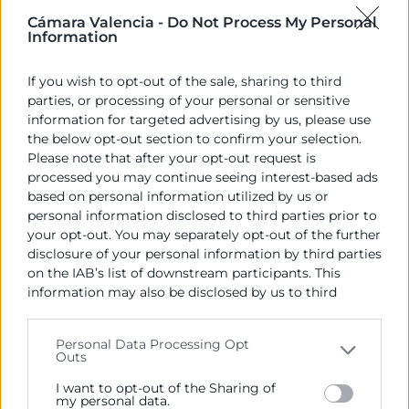
Empleados motivados y
Cámara Valencia -
Do Not Process My Personal
Information
comprometidos.
Hacer que los
empleados se sientan parte de una
If you wish to opt-out of the sale, sharing to third
empresa con un buen ambiente en el
parties, or processing of your personal or sensitive
que todos sean reconocidos por su
information for targeted advertising by us, please use
trabajo y por sus aportaciones genera
the below opt-out section to confirm your selection.
Please note that after your opt-out request is
motivación y, por lo tanto,
processed you may continue seeing interest-based ads
compromiso.
based on personal information utilized by us or
Colaboradores que se convierten en
personal information disclosed to third parties prior to
your opt-out. You may separately opt-out of the further
embajadores de tu marca.
Cuando
disclosure of your personal information by third parties
los empleados se encuentran felices
on the IAB’s list of downstream participants. This
en su trabajo, lo más normal es que
information may also be disclosed by us to third
compartan esta satisfacción con los
parties on the
IAB’s List of Downstream Participants
that may further disclose it to other third parties.
demás, aconsejando a posibles
Personal Data Processing Opt
Outs
candidatos trabajar en la organización
Please note that this website/app uses one or more
Google services and may gather and store information
o propagando las ventajas de formar
I want to opt-out of the Sharing of
including but not limited to your visit or usage
my personal data.