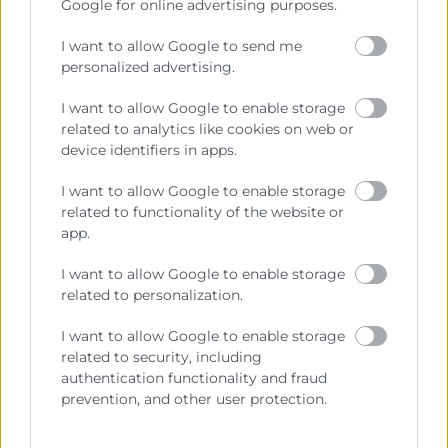
¿Cómo implementar el
Google for online advertising purposes.
Employer Branding en
I want to allow Google to send me
tu empresa?
personalized advertising.
I want to allow Google to enable storage
Si ya te has decidido a empezar esta
related to analytics like cookies on web or
estrategia, primero deberás analizar
device identifiers in apps.
cuáles son los aspectos a potenciar. Es
I want to allow Google to enable storage
importante que te asegures de que
related to functionality of the website or
aquello que consideras destacable de tu
app.
empresa es realmente interesante y bien
I want to allow Google to enable storage
valorado por tus trabajadores o posibles
related to personalization.
candidatos a serlo.
I want to allow Google to enable storage
También debes determinar qué es lo que
related to security, including
la empresa necesita empezar a desarrollar
authentication functionality and fraud
prevention, and other user protection.
para ser considerada la mejor opción para
trabajar. Por ejemplo, pregúntate si son