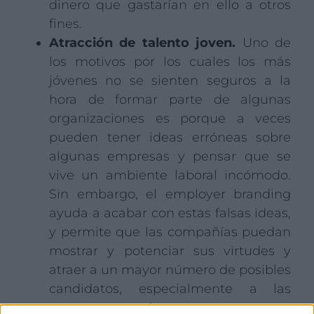
dinero que gastarían en ello a otros
fines.
Atracción de talento joven.
Uno de
los motivos por los cuales los más
jóvenes no se sienten seguros a la
hora de formar parte de algunas
organizaciones es porque a veces
pueden tener ideas erróneas sobre
algunas empresas y pensar que se
vive un ambiente laboral incómodo.
Sin embargo, el employer branding
ayuda a acabar con estas falsas ideas,
y permite que las compañías puedan
mostrar y potenciar sus virtudes y
atraer a un mayor número de posibles
candidatos, especialmente a las
nuevas generaciones.