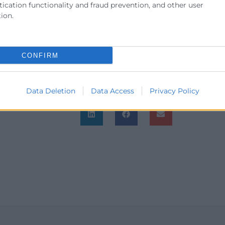
ication functionality and fraud prevention, and other user
icer de
Twelfhundred
. Formador en
ion.
cia
desde 2010. Autor de la guía
ting’.
CONFIRM
Data Deletion
Data Access
Privacy Policy