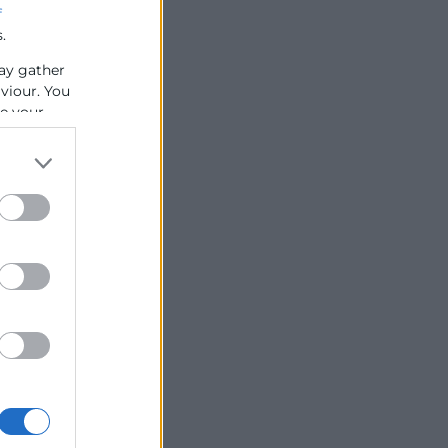
f
.
ay gather
aviour. You
se your