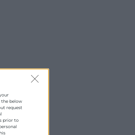
 your
e the below
out request
l
s prior to
 personal
his