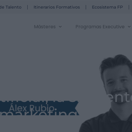
de Talento
Itinerarios Formativos
Ecosistema FP
Másteres
Programas Executive
ificial, la siguient
l marketing