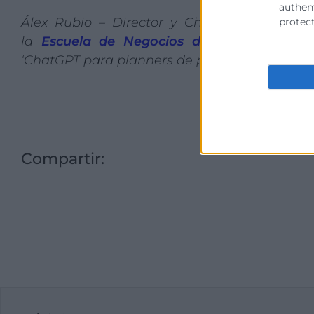
authent
Álex Rubio – Director y Chief Strategy Off
protect
la
Escuela de Negocios de Cámara Valen
‘ChatGPT para planners de publicidad y marke
Compartir: