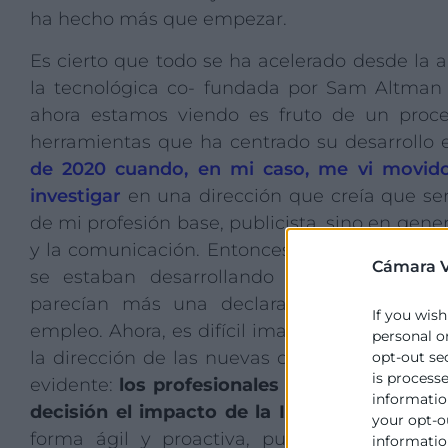
ha hecho más que empezar.
Es cierto que todo se ha acelerado desde la a
la tecnológica co- fundada por Sam Altman 
ahora estamos viendo es fruto de un proc
herramientas que ha centrado su desarrollo 
de 2020 cuando, en mi caso, me vi movid
investigar
en una dirección que creía que ser
de mi profesión base, publicista, sino en gener
y la comunicación. Entonces, ya parecían clar
Cámara V
se estaban desarrollando conceptos y apl
parecían más una declaración de intencio
If you wish
empleo. Ahora, es difícil imaginar el futuro no
personal o
la dirección de las nuevas creaciones que va
opt-out se
is process
evidente:
los profesionales del marketing 
information
decisión el impacto de la IA en nuestra ind
your opt-o
forma ágil y proactiva, pues si una cosa 
information