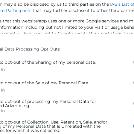
n may also be disclosed by us to third parties on the
IAB’s List o
n más deprisa que cualquier pasado
m Participants
that may further disclose it to other third parties
no espera.
e that this website/app uses one or more Google services and m
information including but not limited to your visit or usage beh
to grant or deny consent to Google and its third-party tags to u
iente frontera en el
elow specified purposes in below Google consent section.
al Data Processing Opt Outs
to opt-out of the Sharing of my personal data.
cia atrás ya ha desaparecido: la IA
 In
tuales digitales y tecnológicas, que
 en los últimos años de su mano, y
to opt-out of the Sale of my Personal Data.
 Además de los nuevos agentes en el
 In
han y están incorporando opciones
 to opt-out of processing my Personal Data for
ora será, pues, una etapa que nos
ed Advertising.
 In
das a fortalecer nuestros procesos,
os, a mejorar nuestra profesión en
to opt-out of Collection, Use, Retention, Sale, and/or
g of my Personal Data that Is Unrelated with the
icación de forma correcta.
s for which it was collected.