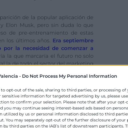
parición de la popular aplicación de
y Elon Musk, pero sin duda lo que
eso de pre-entrenamiento de estas
en los últimos años.
Era septiembre
o por la necesidad de comenzar a
ía la que marcaría el futuro no solo
al la de todo el sector del marketing
as algunas áreas de la IA en las que
alencia -
Do Not Process My Personal Information
icaciones que, para ser honestos,
nes que productos listos para su
 to opt-out of the sale, sharing to third parties, or processing of
 ya lejano, sino casi el inmediato, de
r sensitive information for targeted advertising by us, please us
n a ver la luz, pero una cosa parece
ction to confirm your selection. Please note that after your opt-
ed you may continue seeing interest-based ads based on persona
estamos obligados a acompañar con
 utilized by us or personal information disclosed to third partie
ustria
. Y, además, a hacerlo de una
ut. You may separately opt-out of the further disclosure of your
está marcando la diferencia es la
 by third parties on the IAB’s list of downstream participants. T