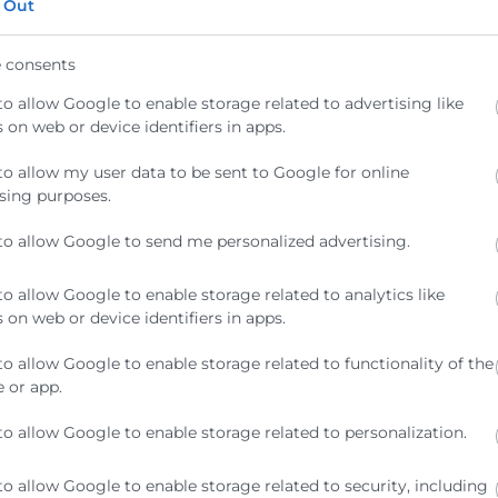
 Out
tendencias, predecir escenarios
iencias, crear campañas y anuncios
 consents
na forma eficaz, diseñar o idear… son
to allow Google to enable storage related to advertising like
la Inteligencia Artificial podrá
 on web or device identifiers in apps.
echa de un antes y un después en
a que diferenciará a quienes sean
to allow my user data to be sent to Google for online
sing purposes.
idades ilimitadas de trabajo junto a
cesos previos menos efectivos, más
to allow Google to send me personalized advertising.
os completos en su resultado. Sin
or la necesaria reflexión ética y
to allow Google to enable storage related to analytics like
 on web or device identifiers in apps.
á un formato de convivencia con el
able su beneficio para profesionales,
to allow Google to enable storage related to functionality of the
s, y
de nosotros mismos depende
 or app.
do
. Tras la digitalización de nuestro
to allow Google to enable storage related to personalization.
tablero tendrá la IA por protagonista
.
to allow Google to enable storage related to security, including