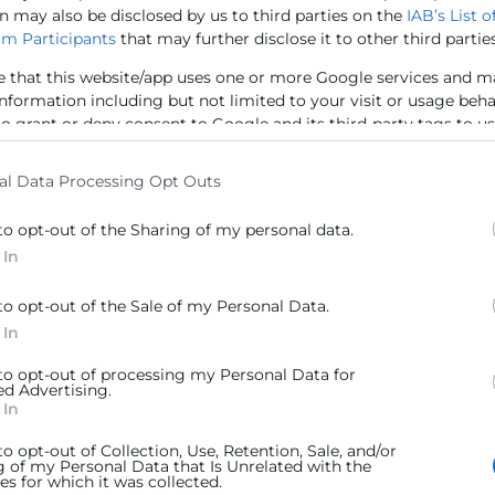
n may also be disclosed by us to third parties on the
IAB’s List o
m Participants
that may further disclose it to other third parties
e that this website/app uses one or more Google services and m
information including but not limited to your visit or usage beh
to grant or deny consent to Google and its third-party tags to u
elow specified purposes in below Google consent section.
stica 4.0 claves
al Data Processing Opt Outs
e industria 4.0 se sustenta en una
to opt-out of the Sharing of my personal data.
 procesos y tomar decisiones más
 In
to opt-out of the Sale of my Personal Data.
s conectados que monitorean y
 In
 to opt-out of processing my Personal Data for
ue analizan datos para facilitar la
ed Advertising.
 In
s autónomos como los denominados
to opt-out of Collection, Use, Retention, Sale, and/or
g of my Personal Data that Is Unrelated with the
e).
s for which it was collected.