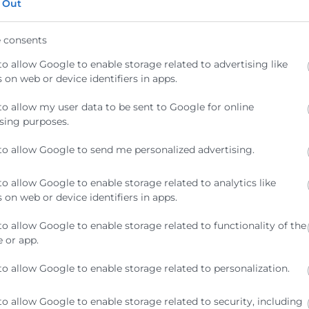
 Out
volúmenes de datos para identificar
 consents
tre sí distintas áreas de la cadena
to allow Google to enable storage related to advertising like
 on web or device identifiers in apps.
canales de venta físicos y digitales.
to allow my user data to be sent to Google for online
encia ofrecemos el mejor
curso de
sing purposes.
 estos cambios. Con nuestros cursos,
to allow Google to send me personalized advertising.
s herramientas de mejora continua
to allow Google to enable storage related to analytics like
 on web or device identifiers in apps.
to allow Google to enable storage related to functionality of the
ogística 4.0 en los
 or app.
to allow Google to enable storage related to personalization.
mando los almacenes en espacios
to allow Google to enable storage related to security, including