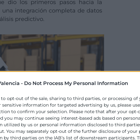
ue dio los primeros pasos hacia la
ca una integración completa de datos
isis predictivo.
alencia -
Do Not Process My Personal Information
 to opt-out of the sale, sharing to third parties, or processing of
r sensitive information for targeted advertising by us, please us
ction to confirm your selection. Please note that after your opt-
ed you may continue seeing interest-based ads based on persona
 utilized by us or personal information disclosed to third partie
ut. You may separately opt-out of the further disclosure of your
 by third parties on the IAB’s list of downstream participants. T