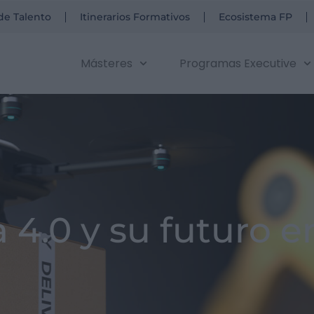
de Talento
Itinerarios Formativos
Ecosistema FP
Másteres
Programas Executive
a 4.0 y su futuro e