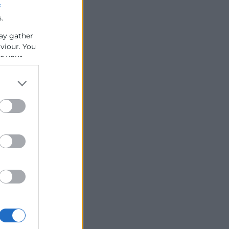
f
.
ay gather
aviour. You
se your