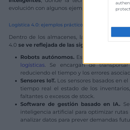
inteligentes
, donde la tecnología facilita 
authent
evolución con algunos ejemplos.
protect
Logística 4.0: ejemplos prácticos
Dentro de los almacenes, la transformación l
4.0
se ve reflejada de las siguientes formas:
Robots autónomos.
Estos dispositivos 
logísticas
. Se encargan de transportar
reduciendo el tiempo y los errores asocia
Sensores IoT.
Los sensores basados en el 
tiempo real el estado de los inventario
faltantes o excesos de stock.
Software de gestión basado en IA.
Se 
inteligencia artificial para optimizar rut
analizar datos para prever demandas futu