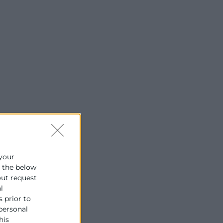
 your
e the below
out request
l
s prior to
 personal
his