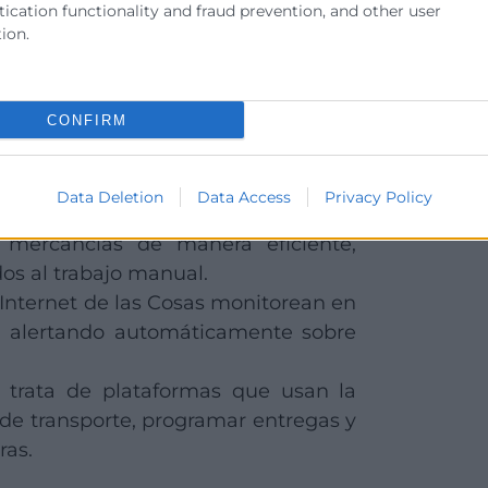
cada etapa del proceso. Veamos esa
ication functionality and fraud prevention, and other user
ion.
CONFIRM
ogística en un entorno de industria
Data Deletion
Data Access
Privacy Policy
son una de las mayores
innovaciones
 mercancías de manera eficiente,
dos al trabajo manual.
Internet de las Cosas monitorean en
s, alertando automáticamente sobre
trata de plataformas que usan la
as de transporte, programar entregas y
ras.