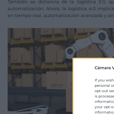
También se distancia de la logística 3.0, q
automatización. Ahora, la logística 4.0 impli
en tiempo real, automatización avanzada y anál
Cámara V
If you wish
personal o
opt-out se
is process
information
your opt-o
information