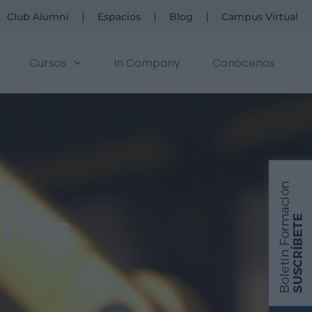
Club Alumni
Espacios
Blog
Campus Virtual
Cursos
In Company
Conócenos
n los