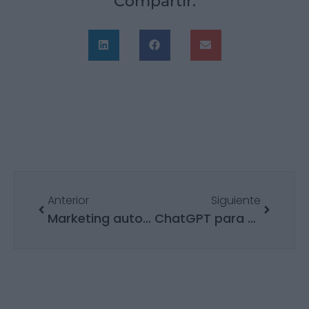
Compartir:
Anterior
Siguiente
Marketing automation: cómo aplicarlo en tu empresa
ChatGPT para empresas: aplicaciones y principales ventajas