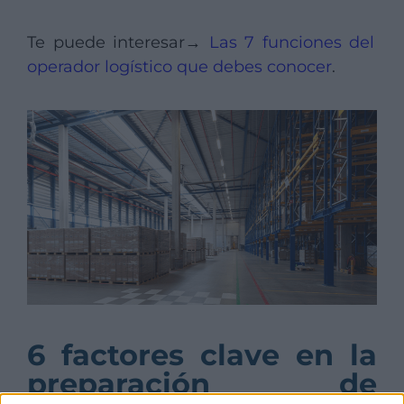
Te puede interesar→
Las 7 funciones del
operador logístico que debes conocer
.
6 factores clave en la
preparación de