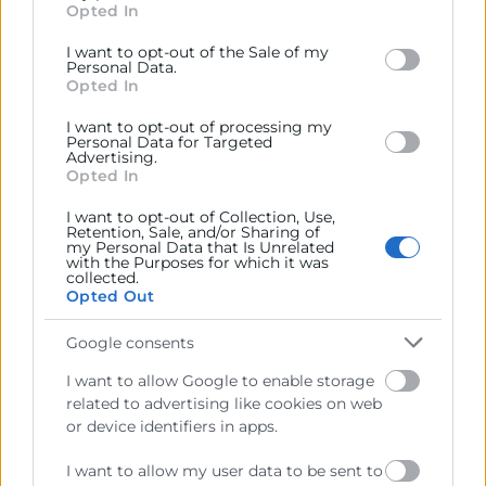
Opted In
behaviour. You may click to grant or deny consent to
que valorar los diferentes tipos de
Google and its third-party tags to use your data for
preparación de pedidos para
escoger la
I want to opt-out of the Sale of my
below specified purposes in below Google consent
Personal Data.
técnica más útil en cada caso
, agilizando
section.
Opted In
la selección de mercancía y reduciendo
I want to opt-out of processing my
costes operativos.
Personal Data for Targeted
Advertising.
Opted In
2. Optimización de rutas dentro del almacén
I want to opt-out of Collection, Use,
Retention, Sale, and/or Sharing of
El
diseño de almacenes
tiene un impacto
my Personal Data that Is Unrelated
with the Purposes for which it was
directo en la eficiencia de la preparación
collected.
Opted Out
de pedidos. Al organizar los productos de
acuerdo a su rotación o diseñar rutas más
Google consents
cortas, los operarios pueden
acceder
I want to allow Google to enable storage
rápidamente a los artículos más
related to advertising like cookies on web
solicitados
.
or device identifiers in apps.
Es decir,
una buena disposición de los
I want to allow my user data to be sent to