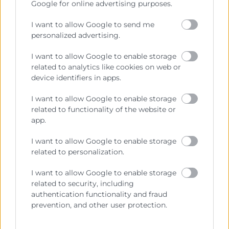
productos en zonas estratégicas permite
Google for online advertising purposes.
reducir tiempos
de desplazamiento e
I want to allow Google to send me
impulsar el rendimiento.
personalized advertising.
I want to allow Google to enable storage
3. Automatización de procesos
related to analytics like cookies on web or
device identifiers in apps.
La automatización en los almacenes
también favorece la
reducción de errores
I want to allow Google to enable storage
related to functionality of the website or
y el ahorro de tiempo
. Implementar
app.
escáneres de códigos de barras, sistemas
de gestión de almacenes (WMS) o robots
I want to allow Google to enable storage
para tareas repetitivas puede mejorar
related to personalization.
significativamente la precisión en la
I want to allow Google to enable storage
preparación de pedidos en
logística
related to security, including
interna
y externa, y favorecer de forma
authentication functionality and fraud
prevention, and other user protection.
positiva la gestión de stocks.
La razón es que estas herramientas