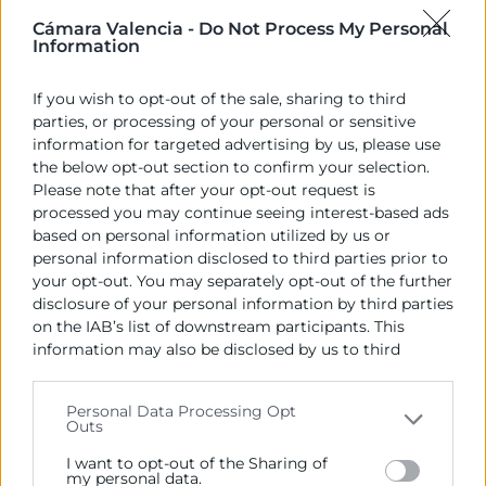
pedidos en logística
Cámara Valencia -
Do Not Process My Personal
para mejorar los
Information
inventarios
If you wish to opt-out of the sale, sharing to third
parties, or processing of your personal or sensitive
Hemos visto que si se desea conseguir
information for targeted advertising by us, please use
una gestión de inventarios eficiente, la
the below opt-out section to confirm your selection.
preparación de pedidos optimizada es un
Please note that after your opt-out request is
processed you may continue seeing interest-based ads
pilar fundamental. Adentrémonos ahora
based on personal information utilized by us or
en los factores más significativos para el
personal information disclosed to third parties prior to
cumplimiento de esos pedidos.
your opt-out. You may separately opt-out of the further
disclosure of your personal information by third parties
on the IAB’s list of downstream participants. This
1. Precisión en el picking
information may also be disclosed by us to third
parties on the
IAB’s List of Downstream Participants
Un
picking
preciso es crucial para evitar
that may further disclose it to other third parties.
Personal Data Processing Opt
errores en el envío de productos y
Outs
Please note that this website/app uses one or more
mantener la satisfacción de los
Google services and may gather and store information
I want to opt-out of the Sharing of
consumidores. En ese aspecto, se tendrán
including but not limited to your visit or usage
my personal data.