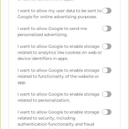
para el alumno,
como los foros, los chats y el correo
I want to allow my user data to be sent to
electrónico. Además, en esta formación, el
Google for online advertising purposes.
participante tendrá la oportunidad de realizar
webinars (clases virtuales ), una herramienta útil para
I want to allow Google to send me
tener un contacto directo con el tutor y así resolver
personalized advertising.
dudas o hacer consultas.
I want to allow Google to enable storage
related to analytics like cookies on web or
device identifiers in apps.
I want to allow Google to enable storage
related to functionality of the website or
app.
I want to allow Google to enable storage
related to personalization.
Consulta tu crédito
I want to allow Google to enable storage
related to security, including
formativo
authentication functionality and fraud