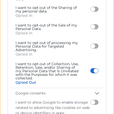
Please note that this website/app uses one or more
La formación online te permite
formarte dónde y
Google services and may gather and store information
I want to opt-out of the Sharing of
including but not limited to your visit or usage
my personal data.
cuándo quieras,
es flexible, ya que no existen
Opted In
behaviour. You may click to grant or deny consent to
horarios predeterminados, es el propio alumno quien
Google and its third-party tags to use your data for
marca cuándo quiere estudiar para lo que tiene a su
I want to opt-out of the Sale of my
below specified purposes in below Google consent
Personal Data.
disposición El Campus Empresarial Virtual (CVE), una
section.
Opted In
plataforma digital basada en dos puntos
importantes: la
facilidad del uso
por parte del
I want to opt-out of processing my
Personal Data for Targeted
alumno y el
seguimiento
de su aprendizaje por
Advertising.
Opted In
parte
del tutor.
I want to opt-out of Collection, Use,
Este curso cuenta con
materiales digitales
Retention, Sale, and/or Sharing of
descargables
elaborados por profesionales del
my Personal Data that Is Unrelated
with the Purposes for which it was
sector, el alumno durante la formación deberá
collected.
Opted Out
realizar
ejercicios, casos prácticos y
cuestionarios,
que verifiquen el aprendizaje de los
Google consents
contenidos del curso, de igual forma el tutor realizará
un seguimiento personal que garantice dicho
I want to allow Google to enable storage
aprendizaje.
related to advertising like cookies on web
or device identifiers in apps.
El CVE cuenta con diferentes
vías de comunicación