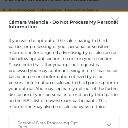
5. Regímenes aduaneros. Importación y
Exportación.
Cámara Valencia -
Do Not Process My Personal
Information
6. Fiscalidad en el comercio internacional
7. Intrastat.
If you wish to opt-out of the sale, sharing to third
parties, or processing of your personal or sensitive
information for targeted advertising by us, please use
PONENTES
the below opt-out section to confirm your selection.
Please note that after your opt-out request is
Remigi Palmés
processed you may continue seeing interest-based ads
Licenciado en Management internacional por ESMA.
based on personal information utilized by us or
personal information disclosed to third parties prior to
Dedicado a la formación empresarial de gerentes y
your opt-out. You may separately opt-out of the further
mandos intermedios, en materia de dirección y
disclosure of your personal information by third parties
gestión empresarial, comercio internacional y
on the IAB’s list of downstream participants. This
consultoría estratégica especializada en pymes.
information may also be disclosed by us to third
parties on the
IAB’s List of Downstream Participants
that may further disclose it to other third parties.
METODOLOGÍA
Personal Data Processing Opt
Outs