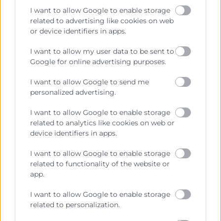
I want to allow Google to enable storage
materia del curso y estará online para resolver
related to advertising like cookies on web
cualquier duda que surja. También realizará un
or device identifiers in apps.
seguimiento exhaustivo del curso, proponiendo – si
es necesario – otras tareas adicionales para
I want to allow my user data to be sent to
complementar la formación.
Google for online advertising purposes.
I want to allow Google to send me
METODOLOGÍA
personalized advertising.
La formación online te permite
formarte dónde y
I want to allow Google to enable storage
cuándo quieras
, es flexible, ya que no existen
related to analytics like cookies on web or
device identifiers in apps.
horarios predeterminados, es el propio alumno quien
marca cuándo quiere estudiar para lo que tiene a su
I want to allow Google to enable storage
disposición El Campus Empresarial Virtual (CVE) , una
related to functionality of the website or
plataforma digital basada en dos puntos
app.
importantes: la
facilidad del uso
por parte del
alumno y el
seguimiento
de su aprendizaje por
I want to allow Google to enable storage
related to personalization.
parte
del tutor
.