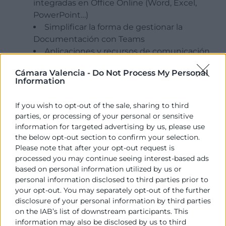
integradas en Office Online (Word, Excel,
PowerPoint…)
Simplificar la forma de gestionar la
Documentación con Teams
Aplicaciones y recursos de comunicación
disponibles
Cámara Valencia -
Do Not Process My Personal
Information
4. La eficiencia de las reuniones virtuales
If you wish to opt-out of the sale, sharing to third
Convocatorias de reunión: Nuevas
parties, or processing of your personal or sensitive
funcionalidades
information for targeted advertising by us, please use
the below opt-out section to confirm your selection.
Integración de Teams con Ms Outlook
Please note that after your opt-out request is
Como organizar videoconferencias y audio
processed you may continue seeing interest-based ads
conferencias
based on personal information utilized by us or
Opciones avanzadas: Grabación de vídeo
personal information disclosed to third parties prior to
(actas de reuniones)
your opt-out. You may separately opt-out of the further
disclosure of your personal information by third parties
on the IAB’s list of downstream participants. This
5. Mensajería personal:
Comunicación segura
information may also be disclosed by us to third