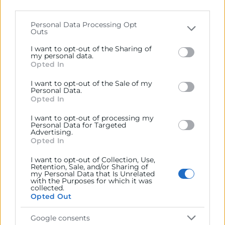
parties on the
IAB’s List of Downstream Participants
Comunicación inteligente: El uso de los
that may further disclose it to other third parties.
Bots y complementos
Personal Data Processing Opt
Outs
Please note that this website/app uses one or more
¿Qué son? ¿Qué utilidad tienen?
Google services and may gather and store information
Ventajas y aplicaciones
I want to opt-out of the Sharing of
including but not limited to your visit or usage
my personal data.
Como añadir un Bote en el espacio
Opted In
behaviour. You may click to grant or deny consent to
personal y/o grupal
Google and its third-party tags to use your data for
I want to opt-out of the Sale of my
below specified purposes in below Google consent
Personal Data.
section.
Opted In
Como trabajar con Teams desde el APP móvil
I want to opt-out of processing my
Caso práctico
: Generar una experiencia práctica con
Personal Data for Targeted
Advertising.
enfoques, modelos y metodologías vinculados a las
Opted In
nuevas maneras de hacer y trabajar en la era digital.
I want to opt-out of Collection, Use,
Retention, Sale, and/or Sharing of
my Personal Data that Is Unrelated
PONENTES
with the Purposes for which it was
collected.
Opted Out
Marta Fiol
Como apoyo a la formación, este curso dispone de un
Google consents
servicio de tutoría activa. El tutor es experto en la