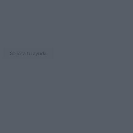
Consulta tu crédito
formativo
Solicita tu ayuda