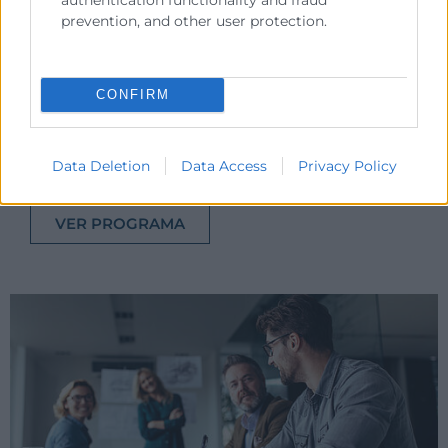
prevention, and other user protection.
CONFIRM
Herramientas y Sistema Lean
Data Deletion
Data Access
Privacy Policy
VER PROGRAMA