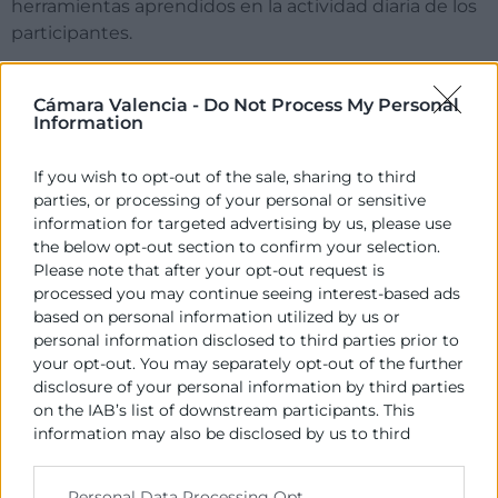
herramientas aprendidos en la actividad diaria de los
participantes.
Aquellos participantes que cumplan con al menos el
75% de asistencia recibirán un Diploma acreditativo
Cámara Valencia -
Do Not Process My Personal
Information
expedido por Cámara Valencia.
If you wish to opt-out of the sale, sharing to third
ITINERARIO FORMATIVO
parties, or processing of your personal or sensitive
information for targeted advertising by us, please use
the below opt-out section to confirm your selection.
Este curso forma parte de un
itinerario formativo
Please note that after your opt-out request is
cuidadosamente diseñado para satisfacer las
processed you may continue seeing interest-based ads
necesidades tanto de los profesionales como del
based on personal information utilized by us or
mercado.
personal information disclosed to third parties prior to
your opt-out. You may separately opt-out of the further
En el apartado de cursos relacionados, encontrarás
disclosure of your personal information by third parties
más información sobre los programas que dan
on the IAB’s list of downstream participants. This
continuidad a este itinerario, y que te permitirán
information may also be disclosed by us to third
acceder a una titulación de mayor prestigio y valor en
parties on the
IAB’s List of Downstream Participants
el mercado.
that may further disclose it to other third parties.
Personal Data Processing Opt