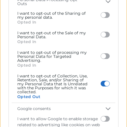
Outs
Please note that this website/app uses one or more
Google services and may gather and store information
I want to opt-out of the Sharing of
including but not limited to your visit or usage
my personal data.
Opted In
behaviour. You may click to grant or deny consent to
Google and its third-party tags to use your data for
I want to opt-out of the Sale of my
below specified purposes in below Google consent
Personal Data.
section.
Opted In
I want to opt-out of processing my
Personal Data for Targeted
Advertising.
Opted In
Consulta tu crédito
formativo
I want to opt-out of Collection, Use,
Retention, Sale, and/or Sharing of
my Personal Data that Is Unrelated
with the Purposes for which it was
Solicita tu ayuda
collected.
Opted Out
Google consents
I want to allow Google to enable storage
related to advertising like cookies on web