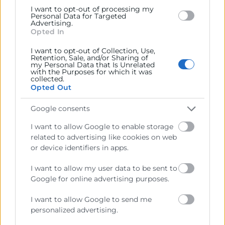
seguimiento exhaustivo del curso, proponiendo – si
I want to opt-out of processing my
Personal Data for Targeted
es necesario – otras tareas adicionales para
Advertising.
complementar la formación.
Opted In
I want to opt-out of Collection, Use,
Retention, Sale, and/or Sharing of
METODOLOGÍA
my Personal Data that Is Unrelated
with the Purposes for which it was
collected.
La formación online te permite
formarte dónde y
Opted Out
cuándo quieras,
es flexible, ya que no existen
Google consents
horarios predeterminados, es el propio alumno quien
marca cuándo quiere estudiar para lo que tiene a su
I want to allow Google to enable storage
disposición El Campus Empresarial Virtual (CVE), una
related to advertising like cookies on web
plataforma digital basada en dos puntos
or device identifiers in apps.
importantes: la
facilidad del uso
por parte del
I want to allow my user data to be sent to
alumno y el
seguimiento
de su aprendizaje por
Google for online advertising purposes.
parte
del tutor.
I want to allow Google to send me
Este curso cuenta con
materiales digitales
personalized advertising.
descargables
elaborados por profesionales del
sector, el alumno durante la formación deberá