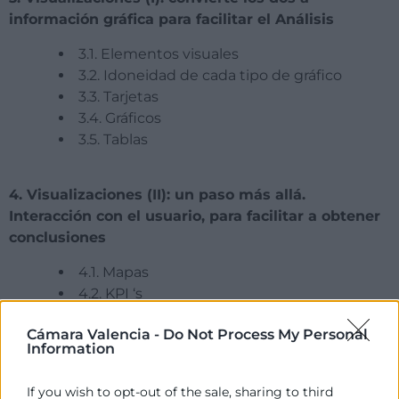
información gráfica para facilitar el Análisis
3.1. Elementos visuales
3.2. Idoneidad de cada tipo de gráfico
3.3. Tarjetas
3.4. Gráficos
3.5. Tablas
4. Visualizaciones (II): un paso más allá.
Interacción con el usuario, para facilitar a obtener
conclusiones
4.1. Mapas
4.2. KPI ‘s
4.3. Filtros y segmentación / afinador
Cámara Valencia -
Do Not Process My Personal
4.4. Botones
Information
5. Los cálculos, para crear Indicadores en base a
If you wish to opt-out of the sale, sharing to third