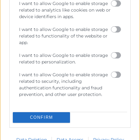
I want to allow Google to enable storage
realizar
ejercicios, casos prácticos y
related to analytics like cookies on web or
cuestionarios,
que verifiquen el aprendizaje de los
device identifiers in apps.
contenidos del curso, de igual forma el tutor realizará
I want to allow Google to enable storage
un seguimiento personal que garantice dicho
related to functionality of the website or
aprendizaje.
app.
El CVE cuenta con diferentes
vías de comunicación
para el alumno,
como los foros, los chats y el correo
I want to allow Google to enable storage
electrónico. Además, en esta formación, el
related to personalization.
participante tendrá la oportunidad de realizar
I want to allow Google to enable storage
webinars (clases virtuales ), una herramienta útil para
related to security, including
tener un contacto directo con el tutor y así resolver
authentication functionality and fraud
dudas o hacer consultas.
prevention, and other user protection.
CONFIRM
Data Deletion
Data Access
Privacy Policy