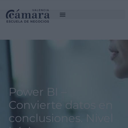
INSCRÍBETE
SOLICITA INFORMACIÓN
Power BI –
Convierte datos en
conclusiones. Nivel