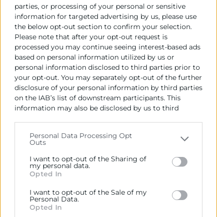
parties, or processing of your personal or sensitive
los campos existentes
information for targeted advertising by us, please use
5.1. Cálculos y Funciones (columnas)
the below opt-out section to confirm your selection.
Please note that after your opt-out request is
processed you may continue seeing interest-based ads
6. Publicar y compartir a los proyectos
based on personal information utilized by us or
personal information disclosed to third parties prior to
6.1. Sincronización POWER BI Online –
your opt-out. You may separately opt-out of the further
POWER BI Desktop
disclosure of your personal information by third parties
on the IAB’s list of downstream participants. This
6.2. Publicar en POWER BI Online
information may also be disclosed by us to third
6.3. Publicación de Paneles
parties on the
IAB’s List of Downstream Participants
6.4. Diseño para Móviles
that may further disclose it to other third parties.
Personal Data Processing Opt
PONENTES
Outs
Please note that this website/app uses one or more
Google services and may gather and store information
I want to opt-out of the Sharing of
including but not limited to your visit or usage
my personal data.
Marta Fiol
Opted In
behaviour. You may click to grant or deny consent to
Como apoyo a la formación, este curso dispone de un
Google and its third-party tags to use your data for
servicio de tutoría activa. El tutor es experto en la
I want to opt-out of the Sale of my
below specified purposes in below Google consent
Personal Data.
materia del curso y estará online para resolver
section.
Opted In
cualquier duda que surja. También realizará un