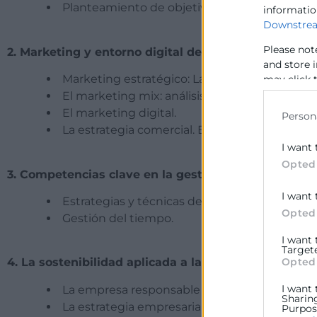
Planteamiento de objetivos estratégicos.
informatio
Downstrea
Please not
2. Marketing y entorno digital de la empresa
and store 
Marketing estratégico: La estrategia de posi
may click 
data for b
El marketing mix: análisis y reorientación.
El marketing digital.
Person
La estrategia comercial. El plan de ventas.
I want 
Opted
3. Competencias clave en la gestión de empresa
I want 
Estrategias y técnicas de negociación.
Opted
Gestión del tiempo.
I want
Target
Opted
4. La sostenibilidad aplicada a la estrategia empresa
I want 
La empresa responsable y sostenible: concep
Sharin
La estrategia empresarial para el desarrollo so
Purpose