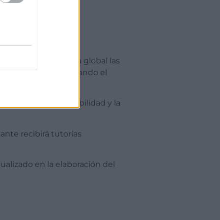
a, entender de forma global las
al y en equipo, fomentando el
iciencia, la aplicabilidad y la
nte recibirá tutorías
alizado en la elaboración del