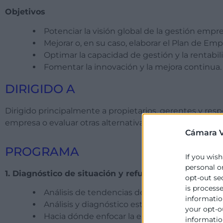
Objetivos
Potenciar la visión global de la gestión empres
Mejorar o, en su caso, elaborar el Plan de Emp
Optimar la capacidad de gestión y la rentabil
Fomentar la innovación y la mejora continua.
DIRIGIDO A
Dirigido principalmente a propietarios, gerentes y re
empresa o evaluar otras alternativas de expansión.
Cámara V
PROGRAMA
If you wish
personal o
1. Diagnóstico de situación y refuerzo de la posició
opt-out se
is process
Análisis de tendencias de mercado y cambio
information
Análisis y diagnóstico estratégico de la empr
your opt-o
Hacia dónde enfocar la empresa.
information