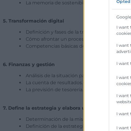
Opted
La memoria de sostenibilidad.
Google
5. Transformación digital
I want 
Definición y fases de la transformación digital
cookies
Cómo afrontar un proceso de transformación d
I want 
Competencias básicas de la transformación di
adverti
I want 
6. Finanzas y gestión
Análisis de la situación patrimonial a través d
I want 
La cuenta de resultados.
cookies
La previsión de tesorería. Su importancia c
I want 
website
7. Define la estrategia y elabora un plan.
I want 
Determinación de la misión, la visión y los va
Definición de la estrategia.
I want 