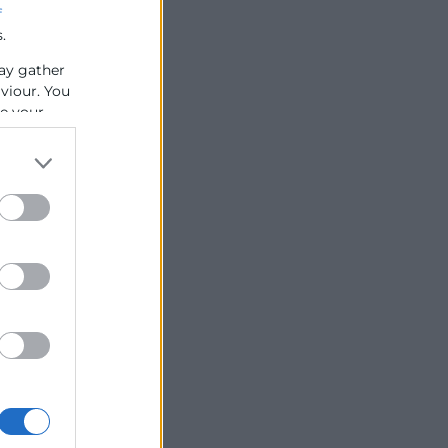
f
.
ay gather
aviour. You
se your