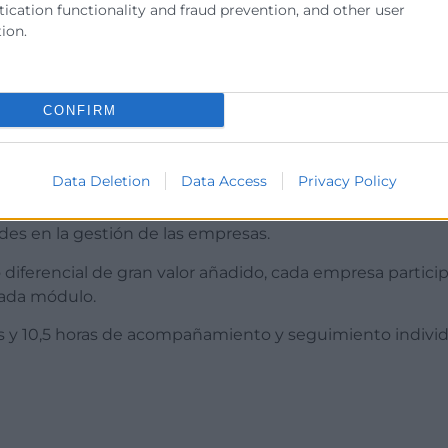
ication functionality and fraud prevention, and other user
ion.
CONFIRM
tomar decisiones estratégicas y operativas en la empres
rzar las habilidades para la reflexión, el trabajo individu
 alumnos.
Data Deletion
Data Access
Privacy Policy
s para diseñar actuaciones innovadoras que aumenten la ef
des en la gestión de las empresas.
ferencial de gran valor añadido, cada empresa participa
cada módulo.
 y 10,5 horas de acompañamiento y seguimiento individu