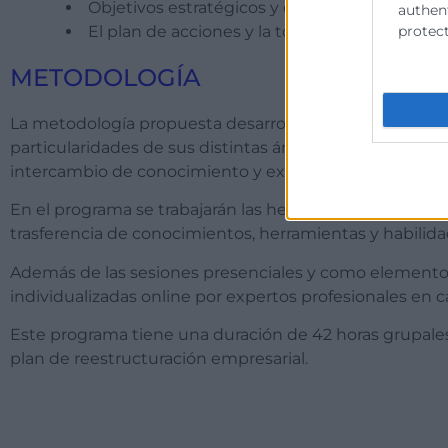
Objetivos estratégicos y objetivos operativos.
authent
protect
El plan de acciones y la toma de decisiones.
METODOLOGÍA
La metodología propuesta desarrolla la capacidad para 
particularidades de sus distintas áreas funcionales, refo
intercambio de conocimiento y experiencias entre los
En el programa se trabajarán las herramientas necesaria
trasferencia de conocimientos, herramientas y habilida
Además de las sesiones presenciales y como elemento di
individualizadas online por expertos profesionales en 
Este programa tiene una duración de 42 horas grupales
plan de reestructuración empresarial.