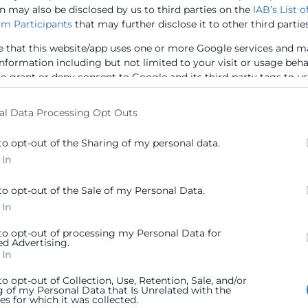
n may also be disclosed by us to third parties on the
IAB’s List o
m Participants
that may further disclose it to other third parties
e that this website/app uses one or more Google services and m
information including but not limited to your visit or usage beh
cionamiento.
to grant or deny consent to Google and its third-party tags to u
elow specified purposes in below Google consent section.
al Data Processing Opt Outs
to opt-out of the Sharing of my personal data.
 In
to opt-out of the Sale of my Personal Data.
 In
 to opt-out of processing my Personal Data for
ed Advertising.
 In
rial
to opt-out of Collection, Use, Retention, Sale, and/or
tos clave.
g of my Personal Data that Is Unrelated with the
stenible.
s for which it was collected.