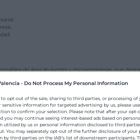
arial.
resa.
idad.
sponsables de área de pymes y microempresas, que desean
alencia -
Do Not Process My Personal Information
 to opt-out of the sale, sharing to third parties, or processing of
r sensitive information for targeted advertising by us, please us
n competitiva de la empresa
ction to confirm your selection. Please note that after your opt-
ed you may continue seeing interest-based ads based on persona
s en los hábitos de consumo.
 utilized by us or personal information disclosed to third partie
esa
ut. You may separately opt-out of the further disclosure of your
 by third parties on the IAB’s list of downstream participants. T