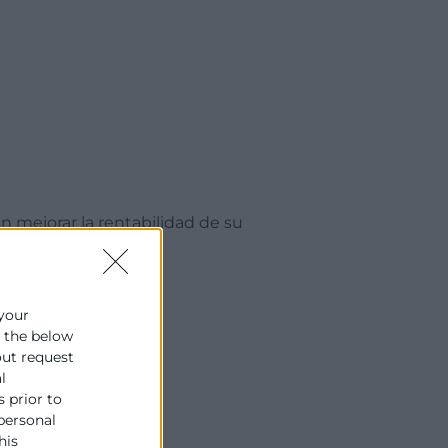
 mejorar la rentabilidad de su
 your
e the below
out request
l
s prior to
 personal
his