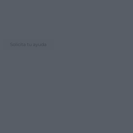
Consulta tu crédito
formativo
Solicita tu ayuda