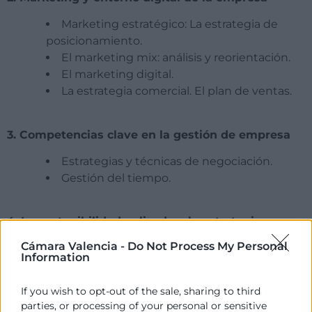
Marketing estratégico: La estrategia de
posicionamiento.
El marketing mix: análisis y reorientación.
El marketing digital.
La estrategia comercial. El plan de ventas.
3. Competencias clave en la gestión de empresa
Estrategias y técnicas de negociación.
Gestión del tiempo.
4. La sostenibilidad aplicada a la estrategia
empresarial
Cámara Valencia -
Do Not Process My Personal
Information
La empresa responsable y sostenible:
conceptos clave.
If you wish to opt-out of the sale, sharing to third
La estrategia empresarial para el desarrollo
parties, or processing of your personal or sensitive