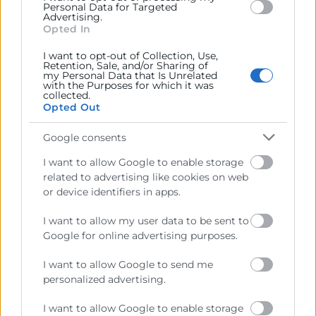
Personal Data for Targeted
incertidumbre.
Advertising.
Opted In
I want to opt-out of Collection, Use,
7. Define la estrategia y elabora un plan.
Retention, Sale, and/or Sharing of
my Personal Data that Is Unrelated
with the Purposes for which it was
Determinación de la misión, la visión y los
collected.
valores de la empresa.
Opted Out
Definición de la estrategia.
Objetivos estratégicos y objetivos
Google consents
operativos.
I want to allow Google to enable storage
El plan de acciones y la toma de decisiones.
related to advertising like cookies on web
or device identifiers in apps.
METODOLOGÍA
I want to allow my user data to be sent to
Google for online advertising purposes.
La metodología propuesta desarrolla la capacidad
para tomar decisiones estratégicas y operativas en la
I want to allow Google to send me
empresa, entender de forma global las
personalized advertising.
particularidades de sus distintas áreas funcionales,
reforzar las habilidades para la reflexión, el trabajo
I want to allow Google to enable storage