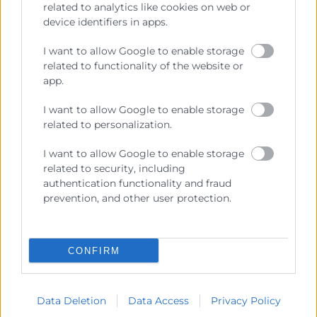
individual y en equipo, fomentando el intercambio
related to analytics like cookies on web or
de conocimiento y experiencias entre los alumnos.
device identifiers in apps.
En el programa se trabajarán las herramientas
I want to allow Google to enable storage
necesarias para diseñar actuaciones innovadoras que
related to functionality of the website or
app.
aumenten la eficiencia, la aplicabilidad y la
trasferencia de conocimientos, herramientas y
I want to allow Google to enable storage
habilidades en la gestión de las empresas.
related to personalization.
Además de las sesiones presenciales y como
I want to allow Google to enable storage
elemento diferencial de gran valor añadido, cada
related to security, including
empresa participante recibirá tutorías
authentication functionality and fraud
individualizadas online por expertos profesionales en
prevention, and other user protection.
cada módulo.
Este programa tiene una duración de 42 horas
CONFIRM
grupales y 10,5 horas de acompañamiento y
seguimiento individualizado en la elaboración del
plan de reestructuración empresarial.
Data Deletion
Data Access
Privacy Policy