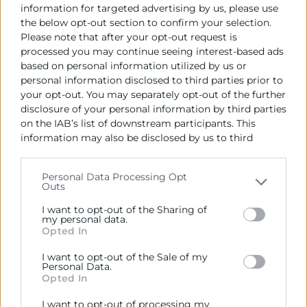
sostenible.
information for targeted advertising by us, please use
La memoria de sostenibilidad
the below opt-out section to confirm your selection.
Please note that after your opt-out request is
processed you may continue seeing interest-based ads
5. Transformación digital
based on personal information utilized by us or
personal information disclosed to third parties prior to
Definición y fases de la transformación
your opt-out. You may separately opt-out of the further
digital
disclosure of your personal information by third parties
Cómo afrontar un proceso de
on the IAB’s list of downstream participants. This
transformación digital.
information may also be disclosed by us to third
parties on the
IAB’s List of Downstream Participants
Competencias básicas de la transformación
that may further disclose it to other third parties.
digital.
Personal Data Processing Opt
Outs
Please note that this website/app uses one or more
Google services and may gather and store information
I want to opt-out of the Sharing of
6. Finanzas y gestión
including but not limited to your visit or usage
my personal data.
Opted In
behaviour. You may click to grant or deny consent to
Análisis de la situación patrimonial a través
Google and its third-party tags to use your data for
del balance.
I want to opt-out of the Sale of my
below specified purposes in below Google consent
Personal Data.
La cuenta de resultados.
section.
Opted In
La previsión de tesorería. Su importancia
I want to opt-out of processing my
como instrumento de gestión en épocas de