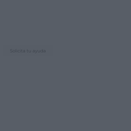
Consulta tu crédito
formativo
Solicita tu ayuda