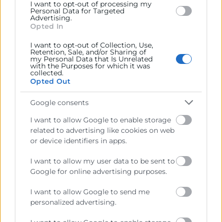
I want to opt-out of processing my
como instrumento de gestión en épocas de
Personal Data for Targeted
Advertising.
incertidumbre.
Opted In
I want to opt-out of Collection, Use,
Retention, Sale, and/or Sharing of
7. Define la estrategia y elabora un plan.
my Personal Data that Is Unrelated
with the Purposes for which it was
Determinación de la misión, la visión y los
collected.
Opted Out
valores de la empresa.
Definición de la estrategia.
Google consents
Objetivos estratégicos y objetivos
I want to allow Google to enable storage
operativos.
related to advertising like cookies on web
El plan de acciones y la toma de decisiones.
or device identifiers in apps.
METODOLOGÍA
I want to allow my user data to be sent to
Google for online advertising purposes.
La metodología propuesta desarrolla la capacidad
para tomar decisiones estratégicas y operativas en la
I want to allow Google to send me
empresa, entender de forma global las
personalized advertising.
particularidades de sus distintas áreas funcionales,