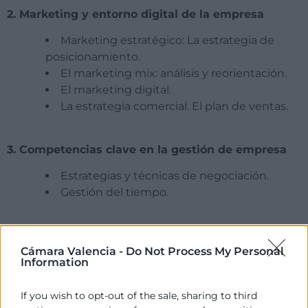
2. Marketing y entorno digital de la empresa
Marketing estratégico: La estrategia de
posicionamiento.
El marketing mix: análisis y reorientación.
El marketing digital.
La estrategia comercial. El plan de ventas.
3. Competencias clave en la gestión de empresa
Estrategias y técnicas de negociación.
Gestión del tiempo.
4. La sostenibilidad aplicada a la estrategia
Cámara Valencia -
Do Not Process My Personal
empresarial
Information
La empresa responsable y sostenible:
conceptos clave.
If you wish to opt-out of the sale, sharing to third