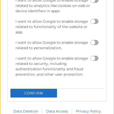
I want to allow Google to enable storage
reforzar las habilidades para la reflexión, el trabajo
related to analytics like cookies on web or
individual y en equipo, fomentando el intercambio
device identifiers in apps.
de conocimiento y experiencias entre los alumnos.
I want to allow Google to enable storage
En el programa se trabajarán las herramientas
related to functionality of the website or
necesarias para diseñar actuaciones innovadoras que
app.
aumenten la eficiencia, la aplicabilidad y la
trasferencia de conocimientos, herramientas y
I want to allow Google to enable storage
related to personalization.
habilidades en la gestión de las empresas.
Además de las sesiones presenciales y como
I want to allow Google to enable storage
related to security, including
elemento diferencial de gran valor añadido, cada
authentication functionality and fraud
empresa participante recibirá tutorías
prevention, and other user protection.
individualizadas online por expertos profesionales en
cada módulo.
Este programa tiene una duración de 42 horas
CONFIRM
grupales y 10,5 horas de acompañamiento y
seguimiento individualizado en la elaboración del
plan de reestructuración empresarial.
Data Deletion
Data Access
Privacy Policy