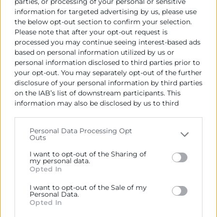
parties, or processing of your personal or sensitive
La estrategia empresarial para el desarrollo
information for targeted advertising by us, please use
sostenible.
the below opt-out section to confirm your selection.
La memoria de sostenibilidad
Please note that after your opt-out request is
processed you may continue seeing interest-based ads
based on personal information utilized by us or
5. Transformación digital
personal information disclosed to third parties prior to
your opt-out. You may separately opt-out of the further
Definición y fases de la transformación
disclosure of your personal information by third parties
digital
on the IAB’s list of downstream participants. This
Cómo afrontar un proceso de
information may also be disclosed by us to third
transformación digital.
parties on the
IAB’s List of Downstream Participants
Competencias básicas de la transformación
that may further disclose it to other third parties.
Personal Data Processing Opt
digital.
Outs
Please note that this website/app uses one or more
Google services and may gather and store information
I want to opt-out of the Sharing of
including but not limited to your visit or usage
my personal data.
6. Finanzas y gestión
Opted In
behaviour. You may click to grant or deny consent to
Análisis de la situación patrimonial a través
Google and its third-party tags to use your data for
I want to opt-out of the Sale of my
below specified purposes in below Google consent
del balance.
Personal Data.
section.
Opted In
La cuenta de resultados.
La previsión de tesorería. Su importancia