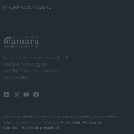
I want to allow Google to enable storage
INFORMACIÓN SOBRE
related to security, including
authentication functionality and fraud
prevention, and other user protection.
Avenida Benjamín Franklin, 8
Parque Tecnológico
46980, Paterna – Valencia
961 366 080
©Cámara Oficial de Comercio, Industria, Servicios y Navegación de
València 2023 – CIF: Q4673002D
Aviso legal
·
Política de
Cookies
·
Política de privacidad