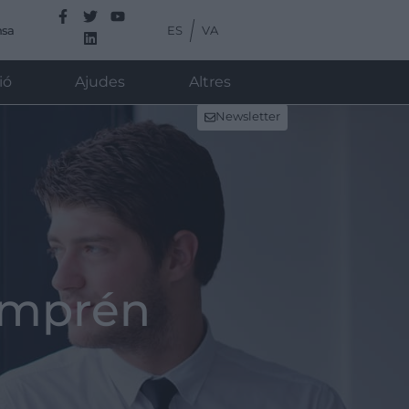
ES
VA
nsa
ió
Ajudes
Altres
Newsletter
Emprén