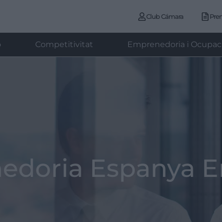
Club Cámara
Pre
ó
Competitivitat
Emprenedoria i Ocupac
nedoria Espanya 