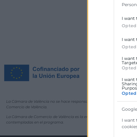
Person
I want 
Opted
I want 
Opted
I want
Target
Opted
I want 
Sharin
Purpose
Opted
La Cámara de València no se hace responsable de las informaciones que 
Comercio de València.
Google
La Cámara de Comercio de València es la entidad convocante de las a
I want 
contempladas en el programa.
cookies