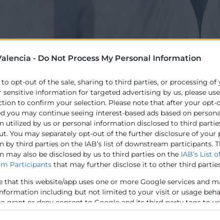
alencia -
Do Not Process My Personal Information
 to opt-out of the sale, sharing to third parties, or processing of
r sensitive information for targeted advertising by us, please us
c
del Pla Espanya Emprén és contribuir a la posada en ma
ction to confirm your selection. Please note that after your opt-
idint de manera especial en la seua sostenibilitat i compe
ed you may continue seeing interest-based ads based on persona
 utilized by us or personal information disclosed to third partie
específics es plantegen:
ut. You may separately opt-out of the further disclosure of your
 by third parties on the IAB’s list of downstream participants. T
ió dels serveis necessaris per a atendre el conjunt de fas
n may also be disclosed by us to third parties on the
IAB’s List o
mprenedoria.
m Participants
that may further disclose it to other third parties
at dels canals presencial i en línia amb plena coherència i
e that this website/app uses one or more Google services and m
dels serveis prestats a les peculiaritats i necessitats dels
information including but not limited to your visit or usage beh
 l’actuació.
to grant or deny consent to Google and its third-party tags to u
elow specified purposes in below Google consent section.