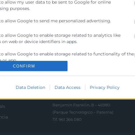
to allow my user data to be sent to Google for online
sing purposes.
to allow Google to send me personalized advertising.
to allow Google to enable storage related to analytics like
Contacto
 on web or device identifiers in apps.
ra
to allow Google to enable storage related to functionality of the
Sede Central
 or app.
C/Poeta Querol 15 – 46002
ractant
CONFIRM
València
to allow Google to enable storage related to personalization.
Tlf. 963 103 900
ics
to allow Google to enable storage related to security, including
Data Deletion
Data Access
Privacy Policy
ication functionality and fraud prevention, and other user
rés
Escuela de Negocios
ion.
Benjamín Franklin, 8 – 46980
als
(Parque Tecnológico – Paterna)
ncia
Tlf. 961 366 080