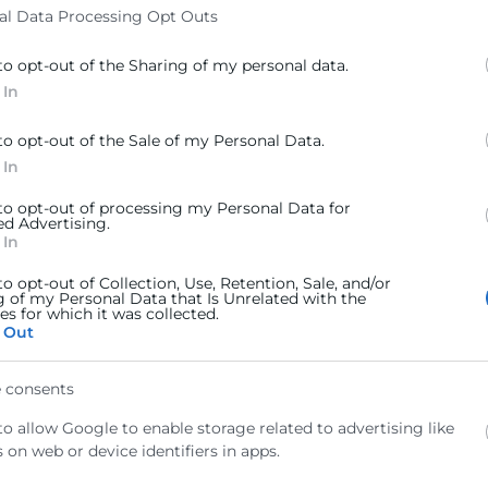
al Data Processing Opt Outs
to opt-out of the Sharing of my personal data.
 In
to opt-out of the Sale of my Personal Data.
 In
 to opt-out of processing my Personal Data for
ed Advertising.
 In
to opt-out of Collection, Use, Retention, Sale, and/or
g of my Personal Data that Is Unrelated with the
s for which it was collected.
 Out
los solicitantes hayan podido recibir por vías distintas a esta convocator
 consents
yudas de la presente convocatoria y no colabora con empresas externas p
to allow Google to enable storage related to advertising like
 on web or device identifiers in apps.