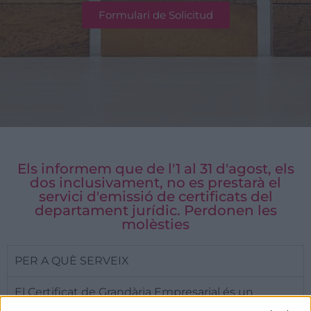
Formulari de Solicitud
Els informem que de l'1 al 31 d'agost, els
dos inclusivament, no es prestarà el
servici d'emissió de certificats del
departament jurídic. Perdonen les
molèsties
PER A QUÈ SERVEIX
El Certificat de Grandària Empresarial és un
document que acredita la classificació per