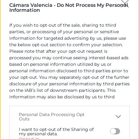
Cámara Valencia -
Do Not Process My Personal
grandària d’una empresa en un moment
Information
determinat, d’acord amb la normativa i definicions
aprovades per la Unió Europea.
If you wish to opt-out of the sale, sharing to third
parties, or processing of your personal or sensitive
Et proporcionem l’acreditació de la grandària de la
information for targeted advertising by us, please use
teua empresa, segons criteris de la Unió Europea,
the below opt-out section to confirm your selection.
per a poder accedir a:
Please note that after your opt-out request is
processed you may continue seeing interest-based ads
Línies de finançament
based on personal information utilized by us or
Ajudes
personal information disclosed to third parties prior to
Subvencions
your opt-out. You may separately opt-out of the further
Noves tecnologies
disclosure of your personal information by third parties
Innovació
on the IAB’s list of downstream participants. This
information may also be disclosed by us to third
parties on the
IAB’s List of Downstream Participants
COM SOL·LICITAR-HO
that may further disclose it to other third parties.
Personal Data Processing Opt
TERMINI LLIURAMENT I VALIDESA
Outs
Please note that this website/app uses one or more
Google services and may gather and store information
I want to opt-out of the Sharing of
PRECI
including but not limited to your visit or usage
my personal data.
Opted In