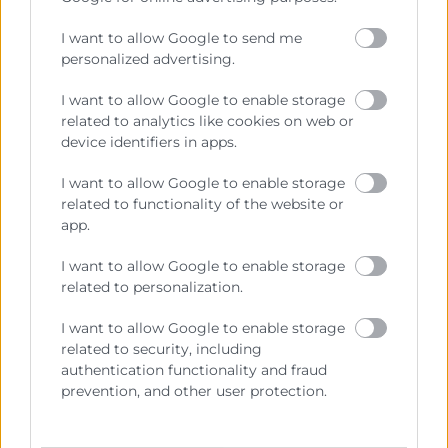
I want to allow Google to send me
personalized advertising.
He llegit i accepte la
Política de Privacitat
I want to allow Google to enable storage
related to analytics like cookies on web or
device identifiers in apps.
I want to allow Google to enable storage
related to functionality of the website or
app.
I want to allow Google to enable storage
related to personalization.
Cámara València es una corporación de derecho público,
I want to allow Google to enable storage
colaboradora de las Administraciones Públicas, dedicada a:
related to security, including
authentication functionality and fraud
Prestar servicios a las empresas.
prevention, and other user protection.
Representar, promocionar y defender los intereses
generales del comercio, la industria y la navegación.