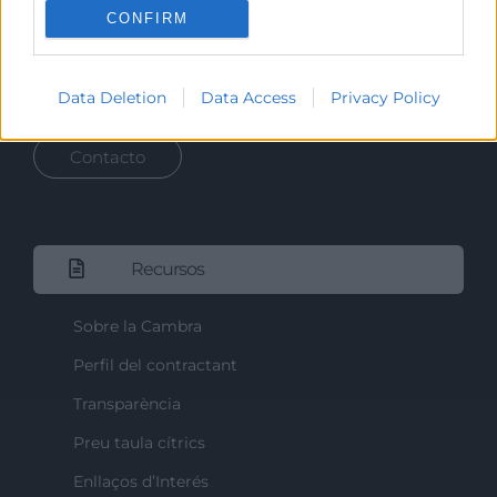
CONFIRM
Ejercitar las competencias de carácter público
previstas en la Ley, o que puedan encomendar y
delegar las Administraciones Públicas.
Data Deletion
Data Access
Privacy Policy
Contacto
Recursos
Sobre la Cambra
Perfil del contractant
Transparència
Preu taula cítrics
Enllaços d’Interés