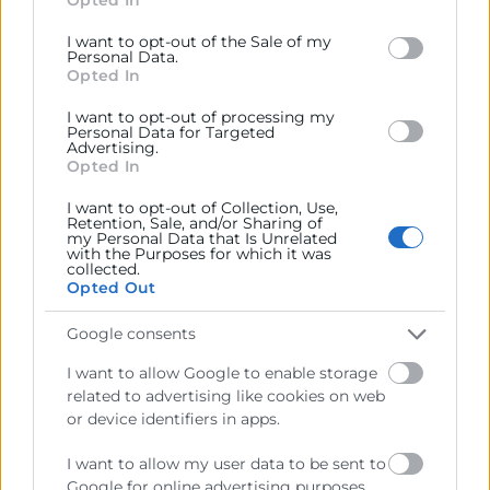
behaviour. You may click to grant or deny consent to
Google and its third-party tags to use your data for
I want to opt-out of the Sale of my
below specified purposes in below Google consent
Personal Data.
Contacto
section.
Opted In
I want to opt-out of processing my
Personal Data for Targeted
Dpto. Jurídico
Advertising.
Certificados
Opted In
963 103 900
I want to opt-out of Collection, Use,
certificados@camaravalencia.com
Retention, Sale, and/or Sharing of
my Personal Data that Is Unrelated
with the Purposes for which it was
collected.
Opted Out
Google consents
I want to allow Google to enable storage
related to advertising like cookies on web
or device identifiers in apps.
I want to allow my user data to be sent to
Google for online advertising purposes.