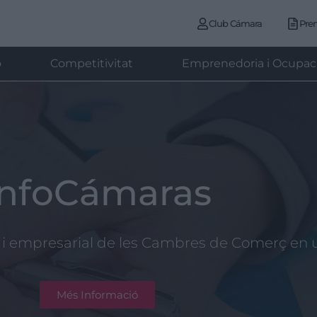
Club Cámara
Pre
ó
Competitivitat
Emprenedoria i Ocupac
InfoCámaras
 i empresarial de les Cambres de Comerç en u
Més Informació