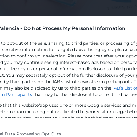
alencia -
Do Not Process My Personal Information
 to opt-out of the sale, sharing to third parties, or processing of
CONÒMICS: INFOCÁM
r sensitive information for targeted advertising by us, please us
ction to confirm your selection. Please note that after your opt-
ed you may continue seeing interest-based ads based on persona
 utilized by us or personal information disclosed to third partie
Comerç de la Comunitat Valenciana posen a la disposició
ut. You may separately opt-out of the further disclosure of your
a tota la informació econòmica i empresarial que elaboren
 by third parties on the IAB’s list of downstream participants. T
n may also be disclosed by us to third parties on the
IAB’s List o
m Participants
that may further disclose it to other third parties
onjuntural recent de l’economia nacional, de la Comunita
l.
e that this website/app uses one or more Google services and m
l comerç exterior de la Comunitat Valenciana.
information including but not limited to your visit or usage beh
omunitat Valenciana.
to grant or deny consent to Google and its third-party tags to u
elow specified purposes in below Google consent section.
òmica i la seua implicació en l’economia valenciana.
ç exterior i l’empresa exportadora valenciana.
al Data Processing Opt Outs