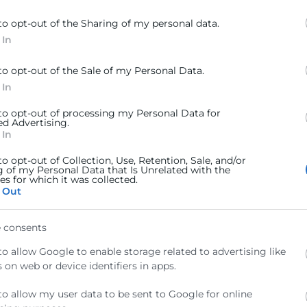
Butlletí d’Informació Europea, que es publica diàriament
to opt-out of the Sharing of my personal data.
 In
to opt-out of the Sale of my Personal Data.
 In
 to opt-out of processing my Personal Data for
ed Advertising.
 In
to opt-out of Collection, Use, Retention, Sale, and/or
g of my Personal Data that Is Unrelated with the
s for which it was collected.
 Out
a
Política de Privacitat
 consents
to allow Google to enable storage related to advertising like
 on web or device identifiers in apps.
to allow my user data to be sent to Google for online