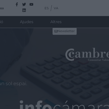
ES
VA
nsa
ió
Ajudes
Altres
Newsletter
n sol espai.