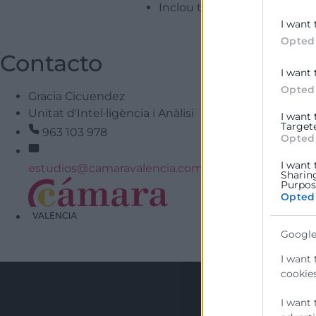
Inclou també Info flaix, el 
I want 
Opted
Contacto
I want 
Opted
Gracia Cicuendez
Unitat d'Intel·ligència i Anàlisi
I want
Target
963 103 978
Opted
I want 
estudios@camaravalencia.com
Sharin
Purpose
Opted
He llegit i accepte l
Google
I want 
cookies
I want 