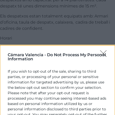
despatx té unes dimensions mínimes de 15 m².
Els despatxos estan totalment equipats amb: Armari
d’oficina, taula de despatx, calaixera, cadira de treball i
cadires de confident.
Horari
​L’horari de funcionament del viver és de dilluns a
divendres de 9 a 20 hores.
Cámara Valencia -
Do Not Process My Personal
Information
Altres Dades d’Interés
If you wish to opt-out of the sale, sharing to third
El viver està dirigit a emprenedors o empreses de
parties, or processing of your personal or sensitive
nova creació, sent la seua antiguitat màxima de 2
information for targeted advertising by us, please use
anys.
the below opt-out section to confirm your selection.
El Viver va ser inaugurat al març del 2006.
Please note that after your opt-out request is
processed you may continue seeing interest-based ads
Disposa en les zones comunes d’una sala de
based on personal information utilized by us or
reunions per a 4 places, així com servei de fax,
personal information disclosed to third parties prior to
reprografia i connexió a internet.
your opt-out. You may separately opt-out of the further