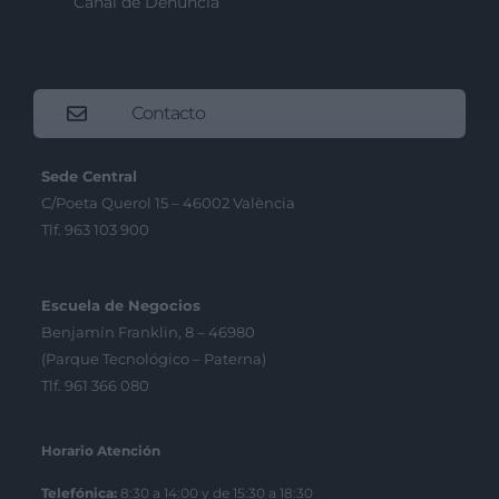
Canal de Denúncia
Contacto
Sede Central
C/Poeta Querol 15 – 46002 València
Tlf. 963 103 900
Escuela de Negocios
Benjamín Franklin, 8 – 46980
(Parque Tecnológico – Paterna)
Tlf. 961 366 080
Horario Atención
Telefónica:
8:30 a 14:00 y de 15:30 a 18:30