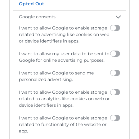
Opted Out
He llegit i accepte la
Política de Privacitat
Google consents
I want to allow Google to enable storage
related to advertising like cookies on web
or device identifiers in apps.
I want to allow my user data to be sent to
Google for online advertising purposes.
I want to allow Google to send me
personalized advertising.
Cámara València es una corporación de derecho público,
colaboradora de las Administraciones Públicas, dedicada a:
I want to allow Google to enable storage
related to analytics like cookies on web or
Prestar servicios a las empresas.
device identifiers in apps.
Representar, promocionar y defender los intereses
I want to allow Google to enable storage
generales del comercio, la industria y la navegación.
related to functionality of the website or
app.
Ejercitar las competencias de carácter público
previstas en la Ley, o que puedan encomendar y