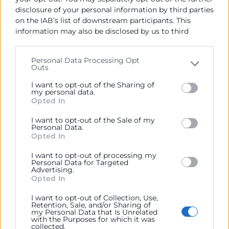
Contacto
disclosure of your personal information by third parties
on the IAB’s list of downstream participants. This
information may also be disclosed by us to third
José Moreno
parties on the
IAB’s List of Downstream Participants
Vivero de Empresas
that may further disclose it to other third parties.
Personal Data Processing Opt
963 103 989
Outs
Please note that this website/app uses one or more
jmoreno@camaravalencia.com
Google services and may gather and store information
I want to opt-out of the Sharing of
including but not limited to your visit or usage
my personal data.
Opted In
behaviour. You may click to grant or deny consent to
Google and its third-party tags to use your data for
I want to opt-out of the Sale of my
below specified purposes in below Google consent
Personal Data.
section.
Opted In
I want to opt-out of processing my
Personal Data for Targeted
Advertising.
Opted In
I want to opt-out of Collection, Use,
Retention, Sale, and/or Sharing of
my Personal Data that Is Unrelated
with the Purposes for which it was
collected.