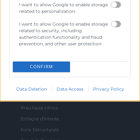
I want to allow Google to enable storage
delegar las Administraciones Públicas.
related to personalization.
I want to allow Google to enable storage
Contacto
related to security, including
authentication functionality and fraud
prevention, and other user protection.
Recursos
CONFIRM
Sobre la Cambra
Perfil del contractant
Data Deletion
Data Access
Privacy Policy
Transparència
Preu taula cítrics
Enllaços d’Interés
Fons Estructurals