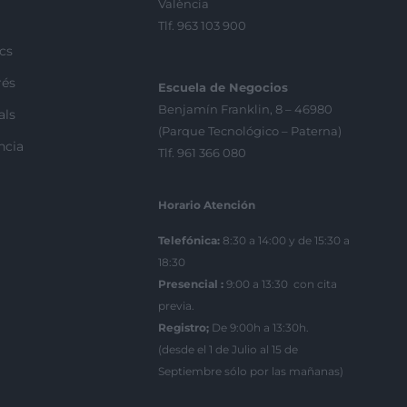
València
Tlf. 963 103 900
ics
rés
Escuela de Negocios
Benjamín Franklin, 8 – 46980
als
(Parque Tecnológico – Paterna)
ncia
Tlf. 961 366 080
Horario Atención
Telefónica:
8:30 a 14:00 y de 15:30 a
18:30
Presencial :
9:00 a 13:30 con cita
previa.
Registro;
De 9:00h a 13:30h.
(desde el 1 de Julio al 15 de
Septiembre sólo por las mañanas)