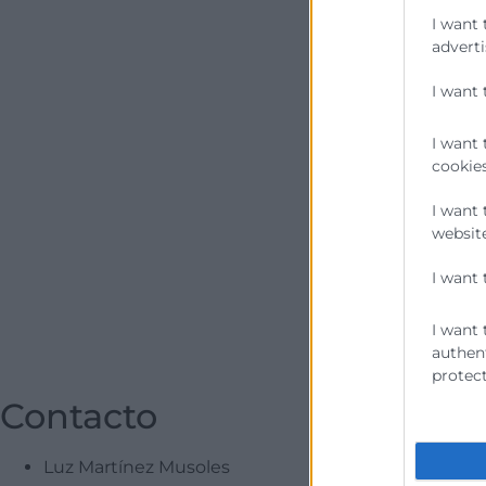
I want 
adverti
I want 
I want 
cookies
I want 
website
I want 
I want 
authent
protect
Contacto
Luz Martínez Musoles