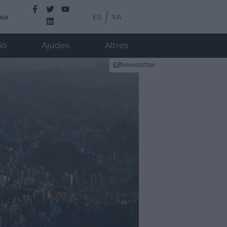
ES
VA
nsa
ió
Ajudes
Altres
Newsletter