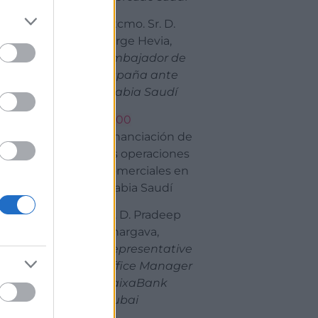
or Cámara
Excmo. Sr. D.
Jorge Hevia,
Embajador de
España ante
Arabia Saudí
13:00
Financiación de
las operaciones
comerciales en
Arabia Saudí
Sr. D. Pradeep
Bhargava,
Representative
Office Manager
CaixaBank
Dubai