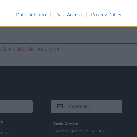
Data Deletion
Data Access
Privacy Policy
e la
Política de Privacitat
Contacto
ra
Sede Central
C/Poeta Querol 15 – 46002
ractant