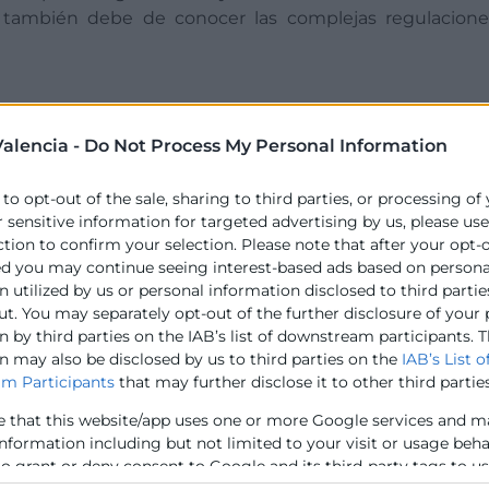
 también debe de conocer las complejas regulacione
teresadas en la importación y exportación de producto
alencia -
Do Not Process My Personal Information
rir las oportunidades que ofrece Arabia Saudí para sus n
 to opt-out of the sale, sharing to third parties, or processing of
r sensitive information for targeted advertising by us, please us
ction to confirm your selection. Please note that after your opt-
ed you may continue seeing interest-based ads based on persona
 utilized by us or personal information disclosed to third partie
ut. You may separately opt-out of the further disclosure of your
 by third parties on the IAB’s list of downstream participants. T
n may also be disclosed by us to third parties on the
IAB’s List o
arlamento Europeo y del Consejo, de 27 de abril de 2016,
m Participants
that may further disclose it to other third parties
al tratamiento de datos personales y a la libre circula
itados a través de la inscripción en el presente e
e that this website/app uses one or more Google services and m
NCIA y cedidos a los colaboradores aquí referenciados
information including but not limited to your visit or usage beh
to grant or deny consent to Google and its third-party tags to u
elow specified purposes in below Google consent section.