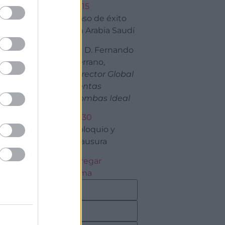
13:15
Caso de éxito
en Arabia Saudí
Sr. D. Fernando
Serrano,
Director Global
Ventas
Bombas Ideal
13:30
Coloquio y
Clausura
Descarregar
programa