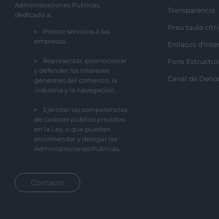
Administraciones Públicas,
Transparència
dedicada a:
Preu taula cítr
Prestar servicios a las
empresas.
Enllaços d’Inte
Representar, promocionar
Fons Estructur
y defender los intereses
Canal de Denú
generales del comercio, la
industria y la navegación.
Ejercitar las competencias
de carácter público previstas
en la Ley, o que puedan
encomendar y delegar las
Administraciones Públicas.
Contacto