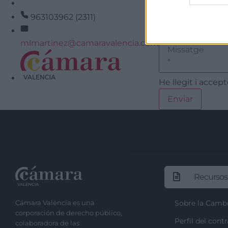
963103962 (2311)
mlmartinez@camaravalencia.com
He llegit i accept
Recursos
Cámara València es una
Sobre la Camb
corporación de derecho público,
Perfil del cont
colaboradora de las