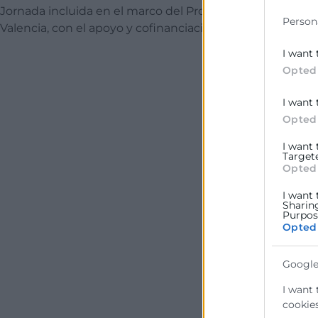
Jornada incluida en el marco del Programa PYME GLOBA
Person
Valencia, con el apoyo y cofinanciación de FONDOS FED
I want 
Opted
I want 
Opted
I want
Target
Opted
I want 
Sharin
Purpose
Opted
Google
I want 
cookies