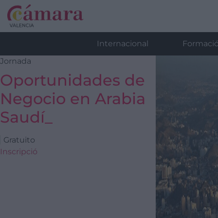
Internacional
Formaci
Jornada
Oportunidades de
Negocio en Arabia
Saudí_
Gratuito
Inscripció