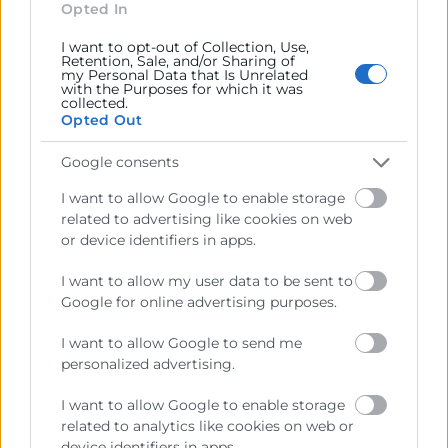
fidelizar y atraer talento, abandera tu
Opted In
cultura y tu propósito, poniendo a tu gente
I want to opt-out of Collection, Use,
en el centro, pero ten en cuenta que la
Retention, Sale, and/or Sharing of
my Personal Data that Is Unrelated
propuesta de valor debe ser líquida y
with the Purposes for which it was
collected.
adaptable en el tiempo.
Opted Out
La pregunta entonces es ¿estamos
Google consents
preparados para aceptar una relación
I want to allow Google to enable storage
elástica? Si varía lo que ofreces, varía lo
related to advertising like cookies on web
que te dan (y quiénes te lo dan). Esto no
or device identifiers in apps.
va solo de hacer match. El amor y la
I want to allow my user data to be sent to
pertenencia son palabras mayores.
Google for online advertising purposes.
I want to allow Google to send me
personalized advertising.
Julio Braceli es CEO de
Growara
y dirige
el
Máster en Dirección de Personas 6.0
de
I want to allow Google to enable storage
related to analytics like cookies on web or
nuestra escuela, donde situamos a los
device identifiers in apps.