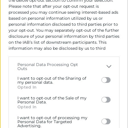
the below opt-out section to confirm your selection.
no debe ser fija. Lo peor en las relaciones
Please note that after your opt-out request is
es la monotonía ¿o no? Si la empresa
processed you may continue seeing interest-based ads
empieza a crecer, el equipo no será el
based on personal information utilized by us or
personal information disclosed to third parties prior to
mismo en dos meses. A medida que
your opt-out. You may separately opt-out of the further
evolucionamos damos la bienvenida a
disclosure of your personal information by third parties
nuevas necesidades de nuestro equipo,
on the IAB’s list of downstream participants. This
porque como pasa en las parejas, las
information may also be disclosed by us to third
parties on the
IAB’s List of Downstream Participants
relaciones cambian con el tiempo, y las
that may further disclose it to other third parties.
necesidades son diferentes.
Personal Data Processing Opt
Outs
Please note that this website/app uses one or more
Las personas cambiamos cada día, no hay
Google services and may gather and store information
I want to opt-out of the Sharing of
including but not limited to your visit or usage
my personal data.
duda, lo dice la literatura científica. ¿Y que
Opted In
behaviour. You may click to grant or deny consent to
es una empresa sino la suma de
Google and its third-party tags to use your data for
I want to opt-out of the Sale of my
relaciones humanas alineadas con un
below specified purposes in below Google consent
Personal Data.
section.
propósito compartido? Si no hay cambio,
Opted In
no hay éxito. Esto ya nos lo ha dejado bien
I want to opt-out of processing my
Personal Data for Targeted
claro la pandemia. Por lo tanto, para
Advertising.