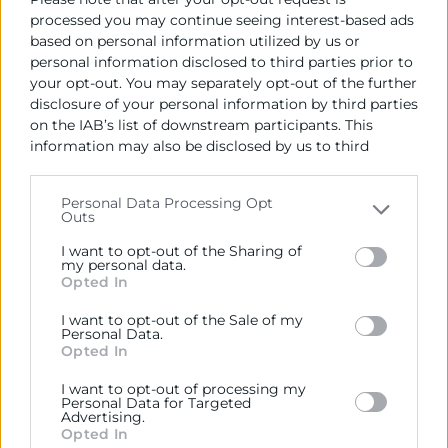
processed you may continue seeing interest-based ads
múltiples variables y, en muchos casos,
based on personal information utilized by us or
una dimensión internacional que requiere
personal information disclosed to third parties prior to
una visión amplia y estructurada del
your opt-out. You may separately opt-out of the further
proceso negociador.
disclosure of your personal information by third parties
on the IAB’s list of downstream participants. This
information may also be disclosed by us to third
6. Seguimiento de resultados y
parties on the
IAB’s List of Downstream Participants
that may further disclose it to other third parties.
rentabilidad
Personal Data Processing Opt
Outs
Please note that this website/app uses one or more
Medir el desempeño de cada cuenta,
Google services and may gather and store information
I want to opt-out of the Sharing of
including but not limited to your visit or usage
my personal data.
analizar indicadores clave y asegurar la
Opted In
behaviour. You may click to grant or deny consent to
rentabilidad forma parte esencial de las
Google and its third-party tags to use your data for
I want to opt-out of the Sale of my
principales funciones del key account
below specified purposes in below Google consent
Personal Data.
manager.
section.
Opted In
I want to opt-out of processing my
Habilidades necesarias
Personal Data for Targeted
Advertising.
Opted In
para un KAM de alto