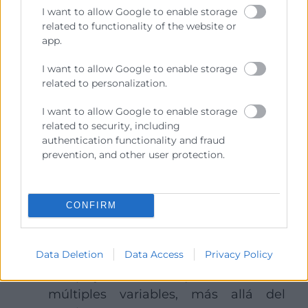
I want to allow Google to enable storage
Capacidad analítica y financiera:
el
related to functionality of the website or
kam debe gestionar información
app.
económica y comercial con solvencia:
I want to allow Google to enable storage
analizar márgenes, rentabilidad por
related to personalization.
cliente, costes asociados, previsiones
de ventas y retorno de las inversiones
I want to allow Google to enable storage
related to security, including
para tomar decisiones informadas.
authentication functionality and fraud
Habilidades de comunicación y
prevention, and other user protection.
negociación avanzada:
una
comunicación clara, persuasiva y
adaptada a distintos interlocutores. El
CONFIRM
kam debe saber argumentar
propuestas de valor, gestionar
Data Deletion
Data Access
Privacy Policy
objeciones y liderar negociaciones
complejas en las que intervienen
múltiples variables, más allá del