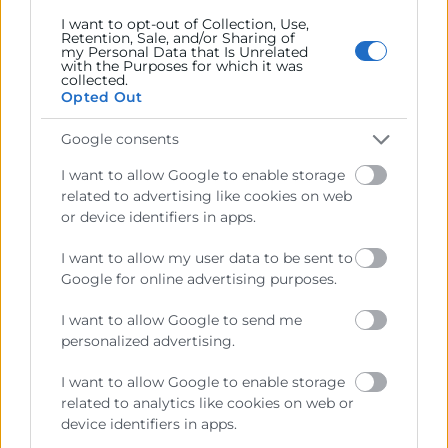
nivel
I want to opt-out of Collection, Use,
Retention, Sale, and/or Sharing of
my Personal Data that Is Unrelated
with the Purposes for which it was
El desempeño eficaz del kam exige un
collected.
Opted Out
conjunto de habilidades avanzadas que
combinan competencias comerciales,
Google consents
estratégicas y relacionales:
I want to allow Google to enable storage
related to advertising like cookies on web
Visión estratégica y orientación al
or device identifiers in apps.
negocio:
la capacidad de
comprender el negocio del cliente y
I want to allow my user data to be sent to
Google for online advertising purposes.
alinearlo con los objetivos
estratégicos de la organización,
I want to allow Google to send me
analizar mercados, identificar
personalized advertising.
oportunidades de crecimiento,
I want to allow Google to enable storage
anticipar riesgos y diseñar planes de
related to analytics like cookies on web or
cuenta coherentes con la estrategia
device identifiers in apps.
comercial global.