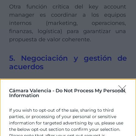
Otra función crítica del key account
manager es coordinar a los equipos
internos (marketing, operaciones,
finanzas, logística) para garantizar una
propuesta de valor coherente.
5. Negociación y gestión de
acuerdos
El kam lidera procesos de negociación
complejos, gestionando contratos,
Cámara Valencia -
Do Not Process My Personal
Information
condiciones comerciales y acuerdos a
largo plazo.
If you wish to opt-out of the sale, sharing to third
parties, or processing of your personal or sensitive
Dentro de las funciones del kam, la
information for targeted advertising by us, please use
negociación
ocupa un lugar central, ya
the below opt-out section to confirm your selection.
que los acuerdos suelen implicar
Please note that after your opt-out request is