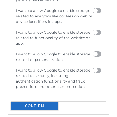
gestión de grandes cuentas, la
optimización del mix de clientes, la mejora
I want to allow Google to enable storage
related to analytics like cookies on web or
de márgenes o la colaboración estratégica
device identifiers in apps.
con proveedores.
I want to allow Google to enable storage
En este sentido, también resulta
related to functionality of the website or
especialmente determinante profundizar
app.
en la
gestión de equipos comerciales
I want to allow Google to enable storage
como palanca de ejecución del
plan
related to personalization.
comercial
,
I want to allow Google to enable storage
related to security, including
Integración del plan
authentication functionality and fraud
comercial con la
prevention, and other user protection.
función de compras
CONFIRM
En un momento de creciente complejidad