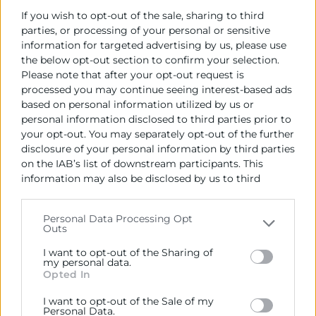
plan comercial.
If you wish to opt-out of the sale, sharing to third
La
eficacia de un plan comercial
depende
parties, or processing of your personal or sensitive
information for targeted advertising by us, please use
en gran medida de la calidad de la
the below opt-out section to confirm your selection.
información utilizada para la toma de
Please note that after your opt-out request is
decisiones.
processed you may continue seeing interest-based ads
based on personal information utilized by us or
En este sentido, el uso de
herramientas de
personal information disclosed to third parties prior to
your opt-out. You may separately opt-out of the further
Business Intelligence
permite transformar
disclosure of your personal information by third parties
los datos comerciales en conocimiento,
on the IAB’s list of downstream participants. This
facilitando el seguimiento de KPIs, la
information may also be disclosed by us to third
identificación de desviaciones y la
parties on the
IAB’s List of Downstream Participants
that may further disclose it to other third parties.
anticipación de escenarios.
Personal Data Processing Opt
Outs
Please note that this website/app uses one or more
Google services and may gather and store information
Diseño y despliegue
I want to opt-out of the Sharing of
including but not limited to your visit or usage
my personal data.
de planes de acción
Opted In
behaviour. You may click to grant or deny consent to
Google and its third-party tags to use your data for
comercial
I want to opt-out of the Sale of my
below specified purposes in below Google consent
Personal Data.