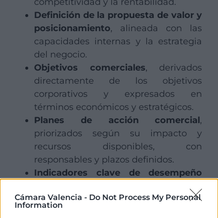
competitividad y la rentabilidad.
Definición de la propuesta de valor y
posicionamiento
, alineada con las
capacidades internas y la estrategia
del negocio.
Objetivos comerciales
, derivados
directamente de los objetivos
corporativos y expresados en
términos económicos y estratégicos.
Planes de acción comercial
,
priorizados según su impacto y
recursos disponibles, con
responsables y plazos definidos.
Indicadores clave de desempeño
(KPIs) y mecanismos de control
, que
Cámara Valencia -
Do Not Process My Personal
permiten el seguimiento, la toma de
Information
decisiones y la mejora continua del