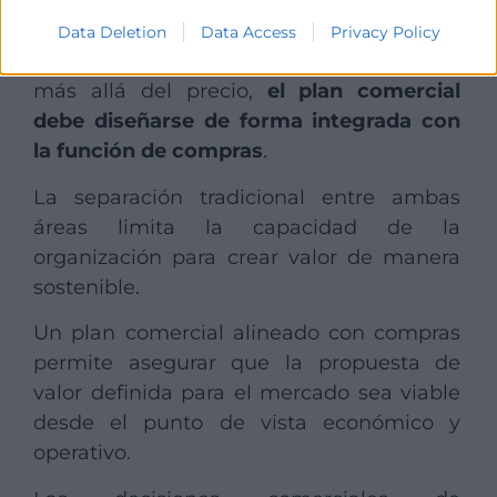
competitiva, caracterizado por la presión
sobre márgenes, la volatilidad de los
Data Deletion
Data Access
Privacy Policy
mercados y la necesidad de diferenciarse
más allá del precio,
el plan comercial
debe diseñarse de forma integrada con
la función de compras
.
La separación tradicional entre ambas
áreas limita la capacidad de la
organización para crear valor de manera
sostenible.
Un plan comercial alineado con compras
permite asegurar que la propuesta de
valor definida para el mercado sea viable
desde el punto de vista económico y
operativo.