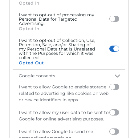
section.
Opted In
Los planes de acción comercial
I want to opt-out of processing my
constituyen el
nexo entre la planificación
Personal Data for Targeted
Advertising.
y la ejecución
. Estos planes deben
Opted In
responder a prioridades estratégicas y no
I want to opt-out of Collection, Use,
a iniciativas tácticas aisladas.
Retention, Sale, and/or Sharing of
my Personal Data that Is Unrelated
with the Purposes for which it was
Por ello, un
enfoque profesional de
collected.
planes de acción comercial
exige:
Opted Out
Definir responsables
claros y criterios
Google consents
de evaluación.
I want to allow Google to enable storage
Asignar recursos
coherentes con el
related to advertising like cookies on web
or device identifiers in apps.
impacto esperado.
Establecer calendarios
realistas y
I want to allow my user data to be sent to
mecanismos de seguimiento
.
Google for online advertising purposes.
Los planes de acción comercial pueden
I want to allow Google to send me
orientarse, entre otros ámbitos, a la
personalized advertising.