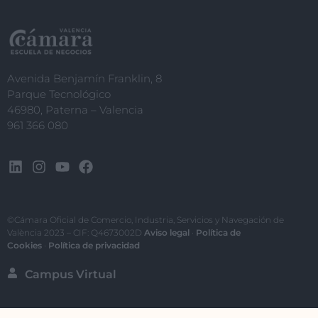
Avenida Benjamín Franklin, 8
Parque Tecnológico
46980, Paterna – Valencia
961 366 080
©Cámara Oficial de Comercio, Industria, Servicios y Navegación de
València 2023 – CIF: Q4673002D
Aviso legal
·
Política de
Cookies
·
Política de privacidad
Campus Virtual